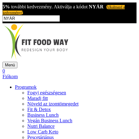
5%
további kedvezmény. Aktiválja a kódot
NYÁR
Alkalmazd a
kedvezményt!
Menü
0
Fiókom
Programok
Fogyj egészségesen
Maradj fitt
Növeld az izomtömegedet
Fit & Detox
Business Lunch
Vegán Business Lunch
Nutri Balance
Low Carb Keto
Pescetáriánus