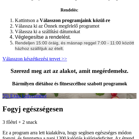
Rendelés:
Kattintson a
Válasszon programjaink közül-re
Válassza ki az Önnek megfelelő programot
Válassza ki a szállítási dátumokat
Véglegesítse a rendelést.
Rendeljen 15:00 óráig, és másnap reggel 7:00 - 11:00 között
házhoz szállítjuk az ételt.
Válasszon készétkezési tervet >>
Szerezd meg azt az alakot, amit megérdemelsz.
Bármilyen diétához és fitneszcélhoz szabott programok
5% Extra kedvezmény
Fogyj egészségesen
3 főétel + 2 snack
Ez a program arra lett kialakítva, hogy segítsen egészséges módon
fogyni, és fenntartsa a napi 1300 kalóriás kalóriadeficitet. Az étrend