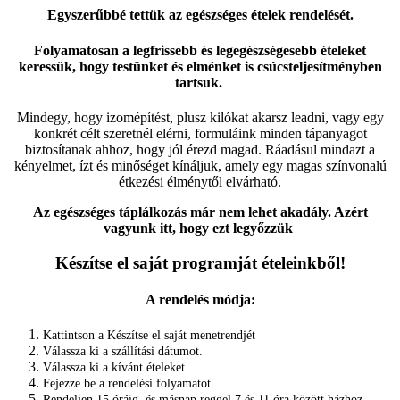
Egyszerűbbé tettük az egészséges ételek rendelését.
Folyamatosan a legfrissebb és legegészségesebb ételeket
keressük, hogy testünket és elménket is csúcsteljesítményben
tartsuk.
Mindegy, hogy izomépítést, plusz kilókat akarsz leadni, vagy egy
konkrét célt szeretnél elérni, formuláink minden tápanyagot
biztosítanak ahhoz, hogy jól érezd magad. Ráadásul mindazt a
kényelmet, ízt és minőséget kínáljuk, amely egy magas színvonalú
étkezési élménytől elvárható.
Az egészséges táplálkozás már nem lehet akadály. Azért
vagyunk itt, hogy ezt legyőzzük
Készítse el saját programját ételeinkből!
A rendelés módja:
Kattintson a Készítse el saját menetrendjét
Válassza ki a szállítási dátumot.
Válassza ki a kívánt ételeket.
Fejezze be a rendelési folyamatot.
Rendeljen 15 óráig, és másnap reggel 7 és 11 óra között házhoz