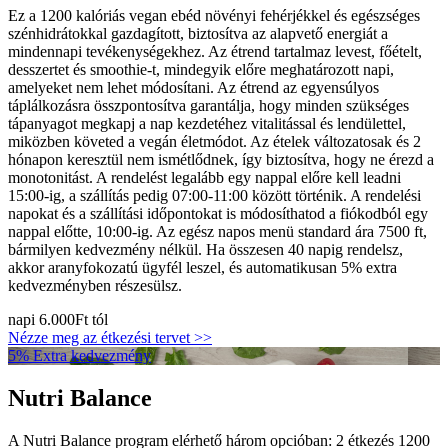
Ez a 1200 kalóriás vegan ebéd növényi fehérjékkel és egészséges
szénhidrátokkal gazdagított, biztosítva az alapvető energiát a
mindennapi tevékenységekhez. Az étrend tartalmaz levest, főételt,
desszertet és smoothie-t, mindegyik előre meghatározott napi,
amelyeket nem lehet módosítani. Az étrend az egyensúlyos
táplálkozásra összpontosítva garantálja, hogy minden szükséges
tápanyagot megkapj a nap kezdetéhez vitalitással és lendülettel,
miközben követed a vegán életmódot. Az ételek változatosak és 2
hónapon keresztül nem ismétlődnek, így biztosítva, hogy ne érezd a
monotonitást. A rendelést legalább egy nappal előre kell leadni
15:00-ig, a szállítás pedig 07:00-11:00 között történik. A rendelési
napokat és a szállítási időpontokat is módosíthatod a fiókodból egy
nappal előtte, 10:00-ig. Az egész napos menü standard ára 7500 ft,
bármilyen kedvezmény nélkül. Ha összesen 40 napig rendelsz,
akkor aranyfokozatú ügyfél leszel, és automatikusan 5% extra
kedvezményben részesülsz.
napi
6.000Ft
tól
Nézze meg az étkezési tervet >>
5% Extra kedvezmény
Nutri Balance
A Nutri Balance program elérhető három opcióban: 2 étkezés 1200