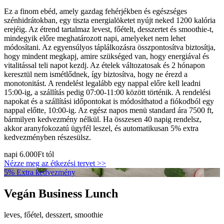
Ez a finom ebéd, amely gazdag fehérjékben és egészséges
szénhidrátokban, egy tiszta energialöketet nyújt neked 1200 kalória
erejéig. Az étrend tartalmaz levest, főételt, desszertet és smoothie-t,
mindegyik előre meghatározott napi, amelyeket nem lehet
módosítani. Az egyensúlyos táplálkozásra összpontosítva biztosítja,
hogy mindent megkapj, amire szükséged van, hogy energiával és
vitalitással teli napot kezdj. Az ételek változatosak és 2 hónapon
keresztül nem ismétlődnek, így biztosítva, hogy ne érezd a
monotonitást. A rendelést legalább egy nappal előre kell leadni
15:00-ig, a szállítás pedig 07:00-11:00 között történik. A rendelési
napokat és a szállítási időpontokat is módosíthatod a fiókodból egy
nappal előtte, 10:00-ig. Az egész napos menü standard ára 7500 ft,
bármilyen kedvezmény nélkül. Ha összesen 40 napig rendelsz,
akkor aranyfokozatú ügyfél leszel, és automatikusan 5% extra
kedvezményben részesülsz.
napi
6.000Ft
tól
Nézze meg az étkezési tervet >>
5% Extra kedvezmény
Vegán Business Lunch
leves, főétel, desszert, smoothie