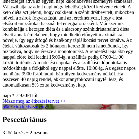
lehetőséget adva az egyéni napi kalóriabevitel személyre szabására.
Választhatja az adott napi négy lehetőség közül kedvenc ételeit. A
keto diéta azt jelenti, hogy csökkenti a szénhidrátbevitelt, miközben
növeli a zsírok fogyasztását, ami azt eredményezi, hogy a test
elsősorban zsírokat használ fel energiaforrásként. Módszerünk
kombinálja a ketogén diéta és a alacsony szénhidráttartalmú diéta
elveit annak érdekében, hogy mindkettő előnyeit maximálisra
növelje, így egy átfogó és hatékony táplálkozási tervet kínálva. Az
ételek változatosak és 2 hónapon keresztül nem ismétlődnek, így
biztosítva, hogy ne érezze a monotonitást. A rendelést legalább egy
nappal előre kell leadni 15:00-ig, a szállítás pedig 07:00-11:00
között történik. A rendelési napokat és a szállítási időpontokat is
módosíthatja a fiókjából egy nappal előtte, 10:00-ig. Az egész napos
menü ára 9900 ft-től indul, bármilyen kedvezmény nélkül. Ha
összesen 40 napig rendel, akkor aranyfokozatú ügyfél lesz, és
automatikusan 5% extra kedvezményt kap.
napi *
7.920Ft
tól
Nézze meg az étkezési tervet >>
5% Extra kedvezmény
Pescetáriánus
3 főétkezés + 2 uzsonna