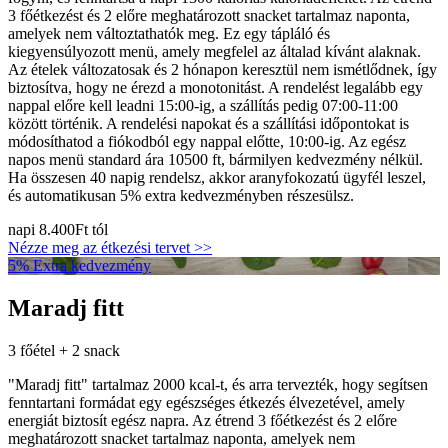
3 főétkezést és 2 előre meghatározott snacket tartalmaz naponta,
amelyek nem változtathatók meg. Ez egy tápláló és
kiegyensúlyozott menü, amely megfelel az általad kívánt alaknak.
Az ételek változatosak és 2 hónapon keresztül nem ismétlődnek, így
biztosítva, hogy ne érezd a monotonitást. A rendelést legalább egy
nappal előre kell leadni 15:00-ig, a szállítás pedig 07:00-11:00
között történik. A rendelési napokat és a szállítási időpontokat is
módosíthatod a fiókodból egy nappal előtte, 10:00-ig. Az egész
napos menü standard ára 10500 ft, bármilyen kedvezmény nélkül.
Ha összesen 40 napig rendelsz, akkor aranyfokozatú ügyfél leszel,
és automatikusan 5% extra kedvezményben részesülsz.
napi
8.400Ft
tól
Nézze meg az étkezési tervet >>
5% Extra kedvezmény
Maradj fitt
3 főétel + 2 snack
"Maradj fitt" tartalmaz 2000 kcal-t, és arra tervezték, hogy segítsen
fenntartani formádat egy egészséges étkezés élvezetével, amely
energiát biztosít egész napra. Az étrend 3 főétkezést és 2 előre
meghatározott snacket tartalmaz naponta, amelyek nem