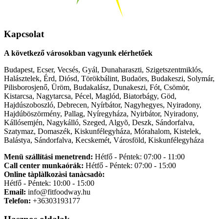
Kapcsolat
A következő városokban vagyunk elérhetőek
Budapest, Ecser, Vecsés, Gyál, Dunaharaszti, Szigetszentmiklós,
Halásztelek, Érd, Diósd, Törökbálint, Budaörs, Budakeszi, Solymár,
Pilisborosjenő, Üröm, Budakalász, Dunakeszi, Fót, Csömör,
Kistarcsa, Nagytarcsa, Pécel, Maglód, Biatorbágy, Göd,
Hajdúszoboszló, Debrecen, Nyírbátor, Nagyhegyes, Nyiradony,
Hajdúböszörmény, Pallag, Nyíregyháza, Nyirbátor, Nyiradony,
Kállósemjén, Nagykálló, Szeged, Algyõ, Deszk, Sándorfalva,
Szatymaz, Domaszék, Kiskunfélegyháza, Mórahalom, Kistelek,
Balástya, Sándorfalva, Kecskemét, Városföld, Kiskunfélegyháza
Menü szállítási menetrend:
Hétfő - Péntek: 07:00 - 11:00
Call center munkaórák:
Hétfő - Péntek: 07:00 - 15:00
Online tàplàlkozàsi tanàcsadò:
Hétfő - Péntek: 10:00 - 15:00
Email:
info@fitfoodway.hu
Telefon:
+36303193177