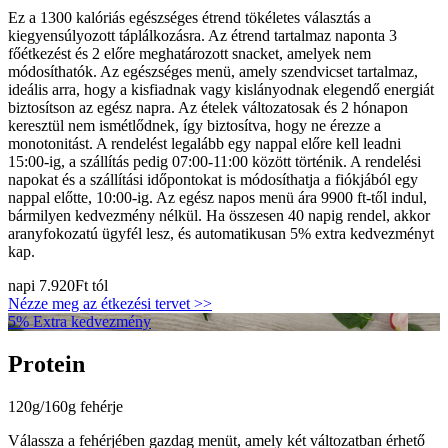
Ez a 1300 kalóriás egészséges étrend tökéletes választás a
kiegyensúlyozott táplálkozásra. Az étrend tartalmaz naponta 3
főétkezést és 2 előre meghatározott snacket, amelyek nem
módosíthatók. Az egészséges menü, amely szendvicset tartalmaz,
ideális arra, hogy a kisfiadnak vagy kislányodnak elegendő energiát
biztosítson az egész napra. Az ételek változatosak és 2 hónapon
keresztül nem ismétlődnek, így biztosítva, hogy ne érezze a
monotonitást. A rendelést legalább egy nappal előre kell leadni
15:00-ig, a szállítás pedig 07:00-11:00 között történik. A rendelési
napokat és a szállítási időpontokat is módosíthatja a fiókjából egy
nappal előtte, 10:00-ig. Az egész napos menü ára 9900 ft-től indul,
bármilyen kedvezmény nélkül. Ha összesen 40 napig rendel, akkor
aranyfokozatú ügyfél lesz, és automatikusan 5% extra kedvezményt
kap.
napi
7.920Ft
tól
Nézze meg az étkezési tervet >>
5% Extra kedvezmény
Protein
120g/160g fehérje
Válassza a fehérjében gazdag menüt, amely két változatban érhető