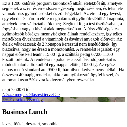
Ez a 1200 kalóriás program különböző alkáli ételekből áll, amelyek
segítenek a szív- és érrendszeri egészség megőrzésében, és telis-tele
vannak friss gyümölcsökkel és zöldségekkel. Az étrend egy levest,
egy ebédet és három előre meghatározott gyümölcsléből áll naponta,
amelyek nem változtathatók meg. Segíteni fog a test tisztításában, a
fogyásban vagy a kívánt alak megtartásában. A friss zöldségek és
gyümölcsök bőséges mennyiségben állnak rendelkezésre, így teljes
mértékben élvezheted a vitaminok és ásványi anyagok előnyeit. Az
ételek változatosak és 2 hónapon keresztül nem ismétlődnek, így
biztosítva, hogy ne érezd a monotonitást. A rendelést legalább egy
nappal előre kell leadni 15:00-ig, a szállítás pedig 07:00-11:00
között történik. A rendelési napokat és a szállítási időpontokat is
módosíthatod a fiókodból egy nappal előtte, 10:00-ig. Az egész
napos menü standard ára 9500 ft, bármilyen kedvezmény nélkül. Ha
összesen 40 napig rendelsz, akkor aranyfokozatú ügyfél leszel, és
automatikusan 5% extra kedvezményben részesülsz.
napi
7.600Ft
tól
Nézze meg az étkezési tervet >>
5% Extra kedvezmény
Business Lunch
leves, főétel, desszert, smoothie