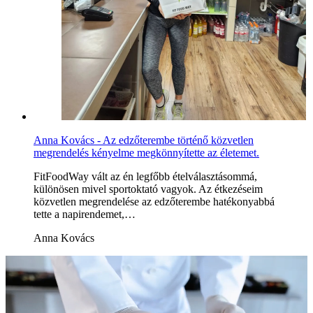
Anna Kovács - Az edzőterembe történő közvetlen
megrendelés kényelme megkönnyítette az életemet.
FitFoodWay vált az én legfőbb ételválasztásommá,
különösen mivel sportoktató vagyok. Az étkezéseim
közvetlen megrendelése az edzőterembe hatékonyabbá
tette a napirendemet,…
Anna Kovács