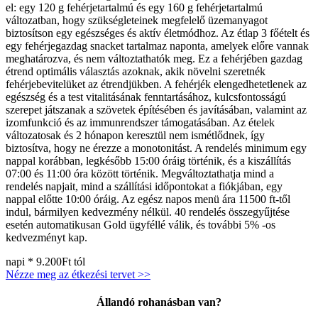
el: egy 120 g fehérjetartalmú és egy 160 g fehérjetartalmú
változatban, hogy szükségleteinek megfelelő üzemanyagot
biztosítson egy egészséges és aktív életmódhoz. Az étlap 3 főételt és
egy fehérjegazdag snacket tartalmaz naponta, amelyek előre vannak
meghatározva, és nem változtathatók meg. Ez a fehérjében gazdag
étrend optimális választás azoknak, akik növelni szeretnék
fehérjebevitelüket az étrendjükben. A fehérjék elengedhetetlenek az
egészség és a test vitalitásának fenntartásához, kulcsfontosságú
szerepet játszanak a szövetek építésében és javításában, valamint az
izomfunkció és az immunrendszer támogatásában. Az ételek
változatosak és 2 hónapon keresztül nem ismétlődnek, így
biztosítva, hogy ne érezze a monotonitást. A rendelés minimum egy
nappal korábban, legkésőbb 15:00 óráig történik, és a kiszállítás
07:00 és 11:00 óra között történik. Megváltoztathatja mind a
rendelés napjait, mind a szállítási időpontokat a fiókjában, egy
nappal előtte 10:00 óráig. Az egész napos menü ára 11500 ft-től
indul, bármilyen kedvezmény nélkül. 40 rendelés összegyűjtése
esetén automatikusan Gold ügyféllé válik, és további 5% -os
kedvezményt kap.
napi *
9.200Ft
tól
Nézze meg az étkezési tervet >>
Állandó rohanásban van?