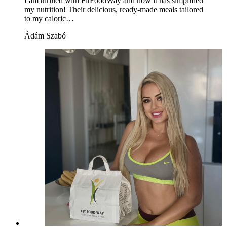
I am thrilled with FitFoodWay and how it has simplified
my nutrition! Their delicious, ready-made meals tailored
to my caloric…
Ádám Szabó