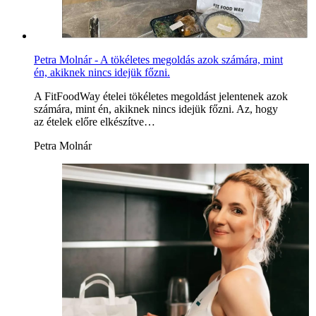
Petra Molnár - A tökéletes megoldás azok számára, mint
én, akiknek nincs idejük főzni.
A FitFoodWay ételei tökéletes megoldást jelentenek azok
számára, mint én, akiknek nincs idejük főzni. Az, hogy
az ételek előre elkészítve…
Petra Molnár