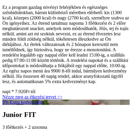
Ez a program gazdag növényi fehérjékben és egészséges
szénhidrátokban, három különböző méretben elérhető: kis (1300
kcal), közepes (2000 kcal) és nagy (2700 kcal), személyre szabva az
Ön igényeihez. Az étrend tartalmaz naponta 3 főétkezést és 2 előre
meghatározott snacket, amelyek nem módosíthatók. Hús, tej és tojás
nélkül, amint azt mi szoktuk nevezni, ez az étrend élvezetes lesz
minden földi zöldség nélkül, tökéletesen illeszkedve az Ön
diétájához. Az ételek változatosak és 2 hónapon keresztül nem
ismétlődnek, így biztosítva, hogy ne érezze a monotonitást. A
rendelést legalább egy nappal előre kell leadni 15:00-ig, a szállítás
pedig 07:00-11:00 között történik. A rendelési napokat és a szállítási
időpontokat is módosíthatja a fiókjából egy nappal előtte, 10:00-ig.
Az egész napos menü ára 9900 ft-től indul, bármilyen kedvezmény
nélkül. Ha összesen 40 napig rendel, akkor aranyfokozatú ügyfél
lesz, és automatikusan 5% extra kedvezményt kap.
napi *
7.920Ft
tól
Nézze meg az étkezési tervet >>
5% Extra kedvezmény
Junior FIT
3 főétkezés + 2 uzsonna