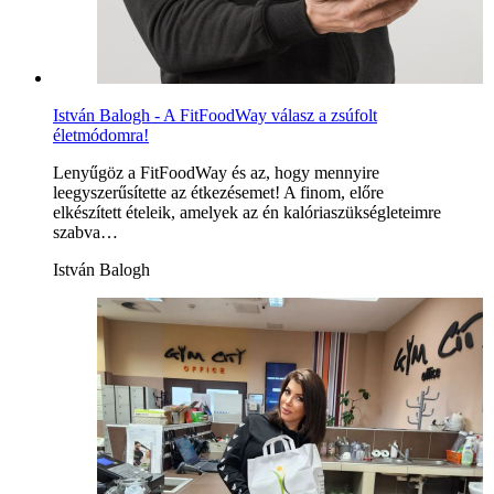
István Balogh - A FitFoodWay válasz a zsúfolt
életmódomra!
Lenyűgöz a FitFoodWay és az, hogy mennyire
leegyszerűsítette az étkezésemet! A finom, előre
elkészített ételeik, amelyek az én kalóriaszükségleteimre
szabva…
István Balogh