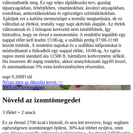
változtathatók meg. Ez egy teljes táplálkozási terv, gazdag
tápanyagokban, fehérjékben, vitaminokban, ásványi anyagokban,
rostokban, antioxidánsokban és egészséges szénhidrátokban.
Ajánljuk ezt a kalória mennyiséget a testsúly megtartására, de ez
változhat az életkor, testsúly vagy napi aktivitás alapján. Az ételek
változatosak és 2 hónapon keresztül nem ismétlődnek, így
biztosítva, hogy ne érezd a monotonitást. A rendelést legalább egy
nappal előre kell leadni 15:00-ig, a szállítás pedig 07:00-11:00
között történik. A rendelési napokat és a szállítási időpontokat is
módosíthatod a fiókodból egy nappal előtte, 10:00-ig. Az egész
napos menü standard ára 11500 ft, bármilyen kedvezmény nélkül.
Ha összesen 40 napig rendelsz, akkor aranyfokozatú ügyfél leszel,
és automatikusan 5% extra kedvezményben részesülsz.
napi
9.200Ft
tól
Nézze meg az étkezési tervet >>
5% Extra kedvezmény
Növeld az izomtömegedet
3 főétel + 2 snack
Ez az étrend 2700 kcal-t biztosít, és arra lett tervezve, hogy segítsen
egészségesen izomtömeget építeni, 30%-kal többet nyújtva, mint