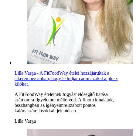
Lilla Varga - A FitFoodWay ételei hozzájárultak a
sikeremhez abban, hogy le tudjam adni azokat a plusz
kilókat.
A FitFoodWay ételeinek fogyást elősegítő hatása
számomra figyelemre méltó volt. A finom kínálatuk,
összhangban az igényeimre szabott pontos
kalóriaszámításokkal, jelentősen…
Lilla Varga