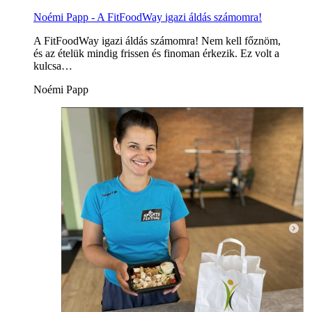
Noémi Papp - A FitFoodWay igazi áldás számomra!
A FitFoodWay igazi áldás számomra! Nem kell főznöm,
és az ételük mindig frissen és finoman érkezik. Ez volt a
kulcsa…
Noémi Papp