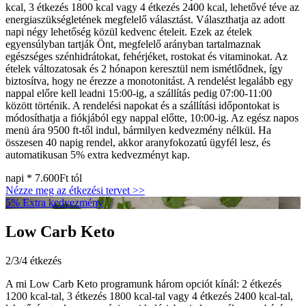
kcal, 3 étkezés 1800 kcal vagy 4 étkezés 2400 kcal, lehetővé téve az
energiaszükségletének megfelelő választást. Választhatja az adott
napi négy lehetőség közül kedvenc ételeit. Ezek az ételek
egyensúlyban tartják Önt, megfelelő arányban tartalmaznak
egészséges szénhidrátokat, fehérjéket, rostokat és vitaminokat. Az
ételek változatosak és 2 hónapon keresztül nem ismétlődnek, így
biztosítva, hogy ne érezze a monotonitást. A rendelést legalább egy
nappal előre kell leadni 15:00-ig, a szállítás pedig 07:00-11:00
között történik. A rendelési napokat és a szállítási időpontokat is
módosíthatja a fiókjából egy nappal előtte, 10:00-ig. Az egész napos
menü ára 9500 ft-től indul, bármilyen kedvezmény nélkül. Ha
összesen 40 napig rendel, akkor aranyfokozatú ügyfél lesz, és
automatikusan 5% extra kedvezményt kap.
napi *
7.600Ft
tól
Nézze meg az étkezési tervet >>
5% Extra kedvezmény
Low Carb Keto
2/3/4 étkezés
A mi Low Carb Keto programunk három opciót kínál: 2 étkezés
1200 kcal-tal, 3 étkezés 1800 kcal-tal vagy 4 étkezés 2400 kcal-tal,