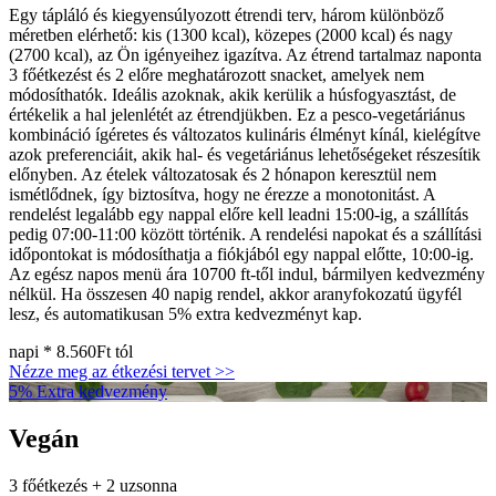
Egy tápláló és kiegyensúlyozott étrendi terv, három különböző
méretben elérhető: kis (1300 kcal), közepes (2000 kcal) és nagy
(2700 kcal), az Ön igényeihez igazítva. Az étrend tartalmaz naponta
3 főétkezést és 2 előre meghatározott snacket, amelyek nem
módosíthatók. Ideális azoknak, akik kerülik a húsfogyasztást, de
értékelik a hal jelenlétét az étrendjükben. Ez a pesco-vegetáriánus
kombináció ígéretes és változatos kulináris élményt kínál, kielégítve
azok preferenciáit, akik hal- és vegetáriánus lehetőségeket részesítik
előnyben. Az ételek változatosak és 2 hónapon keresztül nem
ismétlődnek, így biztosítva, hogy ne érezze a monotonitást. A
rendelést legalább egy nappal előre kell leadni 15:00-ig, a szállítás
pedig 07:00-11:00 között történik. A rendelési napokat és a szállítási
időpontokat is módosíthatja a fiókjából egy nappal előtte, 10:00-ig.
Az egész napos menü ára 10700 ft-től indul, bármilyen kedvezmény
nélkül. Ha összesen 40 napig rendel, akkor aranyfokozatú ügyfél
lesz, és automatikusan 5% extra kedvezményt kap.
napi *
8.560Ft
tól
Nézze meg az étkezési tervet >>
5% Extra kedvezmény
Vegán
3 főétkezés + 2 uzsonna