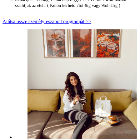
szállítjuk az ételt. ( Külön kérhető 7től-9ig vagy 9től-11ig )
Àllítsa össze szemèlyreszabott programjàt >>