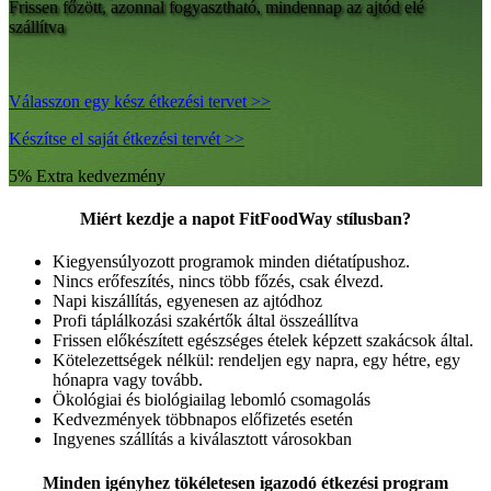
Frissen főzött, azonnal fogyasztható, mindennap az ajtód elé
szállítva
Válasszon egy kész étkezési tervet >>
Készítse el saját étkezési tervét >>
5% Extra kedvezmény
Miért kezdje a napot FitFoodWay stílusban?
Kiegyensúlyozott programok minden diétatípushoz.
Nincs erőfeszítés, nincs több főzés, csak élvezd.
Napi kiszállítás, egyenesen az ajtódhoz
Profi táplálkozási szakértők által összeállítva
Frissen előkészített egészséges ételek képzett szakácsok által.
Kötelezettségek nélkül: rendeljen egy napra, egy hétre, egy
hónapra vagy tovább.
Ökológiai és biológiailag lebomló csomagolás
Kedvezmények többnapos előfizetés esetén
Ingyenes szállítás a kiválasztott városokban
Minden igényhez tökéletesen igazodó étkezési program