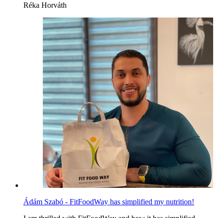
Réka Horváth
Ádám Szabó - FitFoodWay has simplified my nutrition!