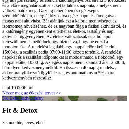
egy átlagos személy referencia kalóriaigénye. Az étrend 3 főétkezést
és 2 előre meghatározott snacket tartalmaz naponta, amelyek nem
változtathatók meg. Gazdag fehérjében és egészséges
szénhidrátokban, energiát biztosítva egész napra és támogatva a
magas napi aktivitást. Bár ajánljuk ezt a kalória mennyiséget az
izomtömeg növeléséhez, de ez nagyban függ a fizikai aktivitástól, és
a kalóriaigény egyénenként eltérhet az életkor, testsúly és napi
aktivitás függvényében. Az ételek változatosak és 2 hónapon
keresztül nem ismétlődnek, így biztosítva, hogy ne érezd a
monotonitást. A rendelést legalább egy nappal előre kell leadni
15:00-ig, a szállítás pedig 07:00-11:00 között történik. A rendelési
napokat és a szállítási időpontokat is módosíthatod a fiókodból egy
nappal előtte, 10:00-ig. Az egész napos menü standard ára 12500 ft,
bármilyen kedvezmény nélkül. Ha összesen 40 napig rendelsz,
akkor aranyfokozatú ügyfél leszel, és automatikusan 5% extra
kedvezményben részesülsz.
napi
10.000Ft
tól
Nézze meg az étkezési tervet >>
5% Extra kedvezmény
Fit & Detox
3 smoothie, leves, ebéd