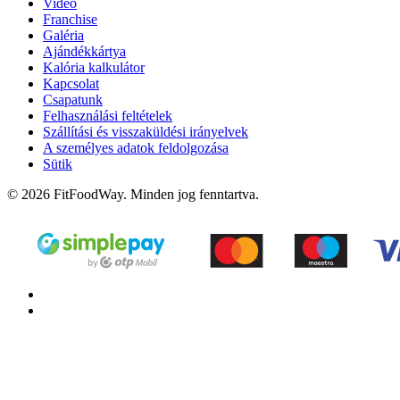
Videó
Franchise
Galéria
Ajándékkártya
Kalória kalkulátor
Kapcsolat
Csapatunk
Felhasználási feltételek
Szállítási és visszaküldési irányelvek
A személyes adatok feldolgozása
Sütik
© 2026 FitFoodWay. Minden jog fenntartva.