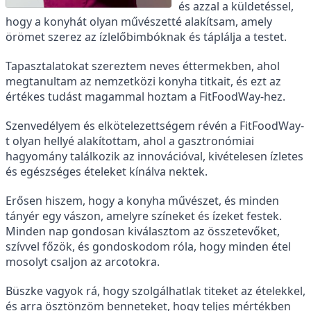
és azzal a küldetéssel,
hogy a konyhát olyan művészetté alakítsam, amely
örömet szerez az ízlelőbimbóknak és táplálja a testet.
Tapasztalatokat szereztem neves éttermekben, ahol
megtanultam az nemzetközi konyha titkait, és ezt az
értékes tudást magammal hoztam a FitFoodWay-hez.
Szenvedélyem és elkötelezettségem révén a FitFoodWay-
t olyan hellyé alakítottam, ahol a gasztronómiai
hagyomány találkozik az innovációval, kivételesen ízletes
és egészséges ételeket kínálva nektek.
Erősen hiszem, hogy a konyha művészet, és minden
tányér egy vászon, amelyre színeket és ízeket festek.
Minden nap gondosan kiválasztom az összetevőket,
szívvel főzök, és gondoskodom róla, hogy minden étel
mosolyt csaljon az arcotokra.
Büszke vagyok rá, hogy szolgálhatlak titeket az ételekkel,
és arra ösztönzöm benneteket, hogy teljes mértékben