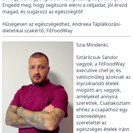
Engedd meg, hogy segítsünk elérni a céljaidat, jól érezd
magad, és sugározz az egészségtől!
Hűségesen az egészségedhez, Andreea Táplálkozási-
dietetikai szakértő, FitFoodWay
Szia Mindenki,
Sztárlicsuk Sándor
vagyok, a FitFoodWay
executive chef-je, és
valószínűleg azoknak az
ínycsiklandó ételek
mögötti arc vagyok,
amelyeket annyira
szerettek. Csatlakoztam
ehhez a csapathoz egy
szenvedélyes
szeretettel az
egészséges ételek iránt