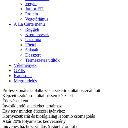
Vegán
Junior FIT
Protein
Vegetáriánus
A La Carte menü
Reggeli
Krémlevesek
Uzsonna
Főétel
Saláták
Desszert
Természetes üdítők
Vélemények
GYIK
Kapcsolat
Megrendelés
Professzionális táplálkozási szakértők által összeállított
Képzett szakácsok által frissen készített
Étkezésenként
Ínycsiklandó snackeket tartalmaz
Egy terv minden étkezési igényhez
Környezetbarát és biológiailag lebomló csomagolás
Akár 20% folyamatos kedvezmény
Ingyenes házhozszállítás (reggel 7 óràtól)