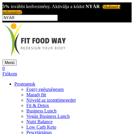
5%
további kedvezmény. Aktiválja a kódot
NYÁR
Alkalmazd a
kedvezményt!
Menü
0
Fiókom
Programok
Fogyj egészségesen
Maradj fitt
Növeld az izomtömegedet
Fit & Detox
Business Lunch
Vegán Business Lunch
Nutri Balance
Low Carb Keto
Pescetáriánus