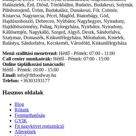
Halásztelek, Érd, Diósd, Törökbálint, Budaörs, Budakeszi, Solymár,
Pilisborosjenő, Üröm, Budakalász, Dunakeszi, Fót, Csömör,
Kistarcsa, Nagytarcsa, Pécel, Maglód, Biatorbágy, Göd,
Hajdúszoboszló, Debrecen, Nyírbátor, Nagyhegyes, Nyiradony,
Hajdúböszörmény, Pallag, Nyíregyháza, Nyirbátor, Nyiradony,
Kállósemjén, Nagykálló, Szeged, Algyõ, Deszk, Sándorfalva,
Szatymaz, Domaszék, Kiskunfélegyháza, Mórahalom, Kistelek,
Balástya, Sándorfalva, Kecskemét, Városföld, Kiskunfélegyháza
Menü szállítási menetrend:
Hétfő - Péntek: 07:00 - 11:00
Call center munkaórák:
Hétfő - Péntek: 07:00 - 15:00
Online tàplàlkozàsi tanàcsadò:
Hétfő - Péntek: 10:00 - 15:00
Email:
info@fitfoodway.hu
Telefon:
+36303193177
Hasznos oldalak
Blog
Rólunk
Fenntarthatóság
GYIK
Fit nagykövet regisztráció
Allergének