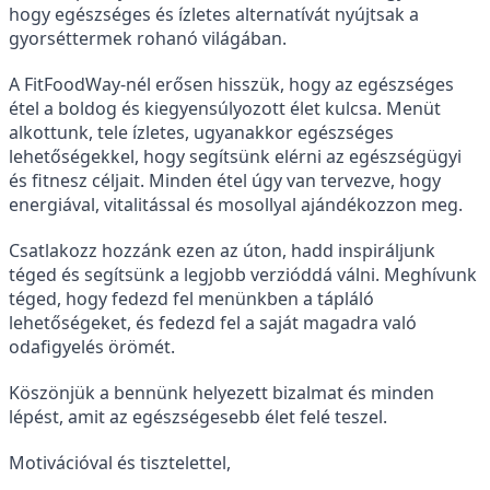
hogy egészséges és ízletes alternatívát nyújtsak a
gyorséttermek rohanó világában.
A FitFoodWay-nél erősen hisszük, hogy az egészséges
étel a boldog és kiegyensúlyozott élet kulcsa. Menüt
alkottunk, tele ízletes, ugyanakkor egészséges
lehetőségekkel, hogy segítsünk elérni az egészségügyi
és fitnesz céljait. Minden étel úgy van tervezve, hogy
energiával, vitalitással és mosollyal ajándékozzon meg.
Csatlakozz hozzánk ezen az úton, hadd inspiráljunk
téged és segítsünk a legjobb verzióddá válni. Meghívunk
téged, hogy fedezd fel menünkben a tápláló
lehetőségeket, és fedezd fel a saját magadra való
odafigyelés örömét.
Köszönjük a bennünk helyezett bizalmat és minden
lépést, amit az egészségesebb élet felé teszel.
Motivációval és tisztelettel,