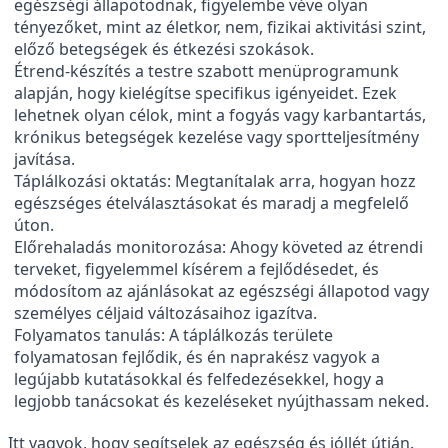
egészségi állapotodnak, figyelembe véve olyan
tényezőket, mint az életkor, nem, fizikai aktivitási szint,
előző betegségek és étkezési szokások.
Étrend-készítés a testre szabott menüprogramunk
alapján, hogy kielégítse specifikus igényeidet. Ezek
lehetnek olyan célok, mint a fogyás vagy karbantartás,
krónikus betegségek kezelése vagy sportteljesítmény
javítása.
Táplálkozási oktatás: Megtanítalak arra, hogyan hozz
egészséges ételválasztásokat és maradj a megfelelő
úton.
Előrehaladás monitorozása: Ahogy követed az étrendi
terveket, figyelemmel kísérem a fejlődésedet, és
módosítom az ajánlásokat az egészségi állapotod vagy
személyes céljaid változásaihoz igazítva.
Folyamatos tanulás: A táplálkozás területe
folyamatosan fejlődik, és én naprakész vagyok a
legújabb kutatásokkal és felfedezésekkel, hogy a
legjobb tanácsokat és kezeléseket nyújthassam neked.
Itt vagyok, hogy segítselek az egészség és jóllét útján.