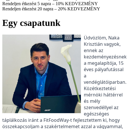
Rendeljen étkezést 5 napra – 10% KEDVEZMÉNY
Rendeljen étkezést 20 napra – 20% KEDVEZMÉNY
Egy csapatunk
Üdvözlöm, Naka
Krisztián vagyok,
ennek az
kezdeményezésnek
a megalapítója, 15
éves pályafutással
a
vendéglátóiparban.
Közétkeztetési
mérnöki háttérrel
és mély
szenvedéllyel az
egészséges
táplálkozás iránt a FitFoodWay-t fejlesztettem ki, hogy
összekapcsoljam a szakértelmemet azzal a vágyammal,