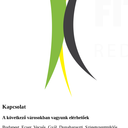
Kapcsolat
A következő városokban vagyunk elérhetőek
Budapest, Ecser, Vecsés, Gyál, Dunaharaszti, Szigetszentmiklós,