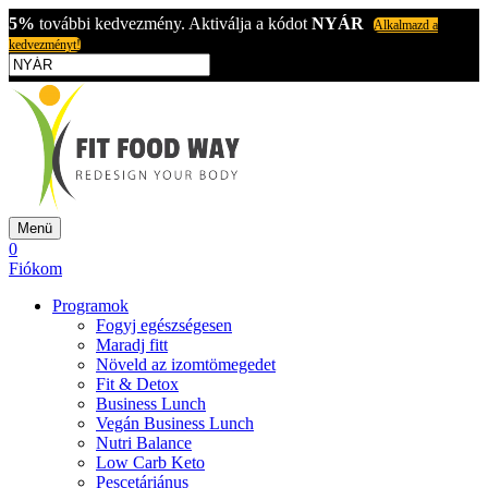
5%
további kedvezmény. Aktiválja a kódot
NYÁR
Alkalmazd a
kedvezményt!
Menü
0
Fiókom
Programok
Fogyj egészségesen
Maradj fitt
Növeld az izomtömegedet
Fit & Detox
Business Lunch
Vegán Business Lunch
Nutri Balance
Low Carb Keto
Pescetáriánus