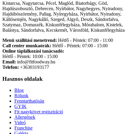
Kistarcsa, Nagytarcsa, Pécel, Maglód, Biatorbágy, Göd,
Hajdúszoboszló, Debrecen, Nyírbátor, Nagyhegyes, Nyiradony,
Hajdúböszörmény, Pallag, Nyíregyháza, Nyirbátor, Nyiradony,
Kállósemjén, Nagykálló, Szeged, Algyõ, Deszk, Sándorfalva,
Szatymaz, Domaszék, Kiskunfélegyháza, Mórahalom, Kistelek,
Balástya, Sándorfalva, Kecskemét, Városföld, Kiskunfélegyháza
Menü szállítási menetrend:
Hétfő - Péntek: 07:00 - 11:00
Call center munkaórák:
Hétfő - Péntek: 07:00 - 15:00
Online tàplàlkozàsi tanàcsadò:
Hétfő - Péntek: 10:00 - 15:00
Email:
info@fitfoodway.hu
Telefon:
+36303193177
Hasznos oldalak
Blog
Rólunk
Fenntarthatóság
GYIK
Fit nagykövet regisztráció
Allergének
Videó
Franchise
Galéria