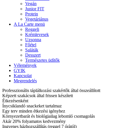
Vegán
Junior FIT
Protein
Vegetáriánus
A La Carte menü
Reggeli
Krémlevesek
Uzsonna
Főétel
Saláták
Desszert
Természetes üdítők
Vélemények
GYIK
Kapcsolat
Megrendelés
Professzionális táplálkozási szakértők által összeállított
Képzett szakácsok által frissen készített
Étkezésenként
Ínycsiklandó snackeket tartalmaz
Egy terv minden étkezési igényhez
Környezetbarát és biológiailag lebomló csomagolás
Akár 20% folyamatos kedvezmény
Ingyenes házhozszállítás (reggel 7 óràtól)