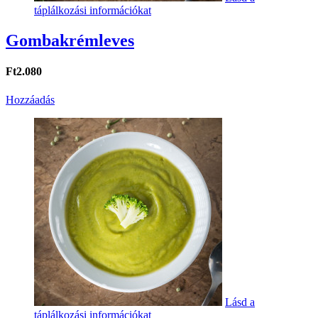
táplálkozási információkat
Gombakrémleves
Ft2.080
Hozzáadás
Lásd a
táplálkozási információkat