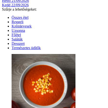
Hétfő 21/09/2026
Kedd 22/09/2026
Szűrje a lehetősègeket:
Összes ètel
Reggeli
Krémlevesek
Uzsonna
Főétel
Saláták
Desszert
Természetes üdítők