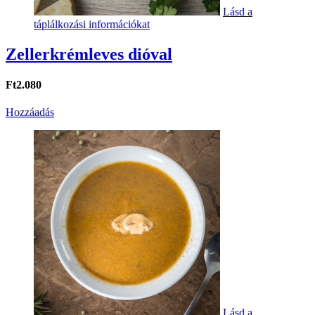
Lásd a
táplálkozási információkat
Zellerkrémleves dióval
Ft2.080
Hozzáadás
Lásd a