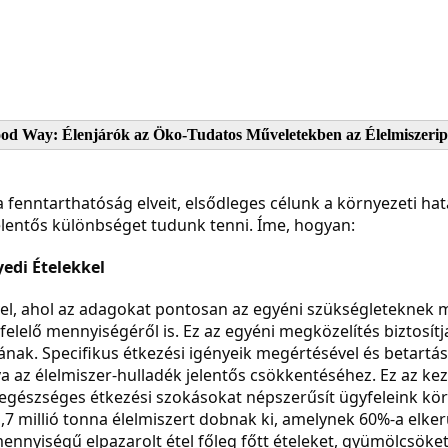
ood Way: Élenjárók az Öko-Tudatos Műveletekben az Élelmiszeri
a fenntarthatóság elveit, elsődleges célunk a környezeti h
elentős különbséget tudunk tenni. Íme, hogyan:
edi Ételekkel
el, ahol az adagokat pontosan az egyéni szükségleteknek m
elelő mennyiségéről is. Ez az egyéni megközelítés biztosít
sának. Specifikus étkezési igényeik megértésével és betartá
va az élelmiszer-hulladék jelentős csökkentéséhez. Ez az k
 egészséges étkezési szokásokat népszerűsít ügyfeleink kör
,7 millió tonna élelmiszert dobnak ki, amelynek 60%-a elke
ennyiségű elpazarolt étel főleg főtt ételeket, gyümölcsöket