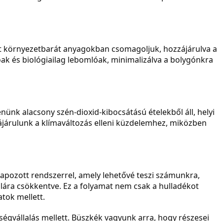
t környezetbarát anyagokban csomagoljuk, hozzájárulva a
 és biológiailag lebomlóak, minimalizálva a bolygónkra
nk alacsony szén-dioxid-kibocsátású ételekből áll, helyi
ájárulunk a klímaváltozás elleni küzdelemhez, miközben
apozott rendszerrel, amely lehetővé teszi számunkra,
llára csökkentve. Ez a folyamat nem csak a hulladékot
tok mellett.
ségvállalás mellett. Büszkék vagyunk arra, hogy részesei