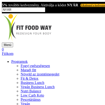
5%
további kedvezmény. Aktiválja a kódot
NYÁR
Alkalmazd a kedvezm
Menü
0
Fiókom
Programok
Fogyj egészségesen
Maradj fitt
Növeld az izomtömegedet
Fit & Detox
Business Lunch
Vegán Business Lunch
Nutri Balance
Low Carb Keto
Pescetáriánus
Vegán