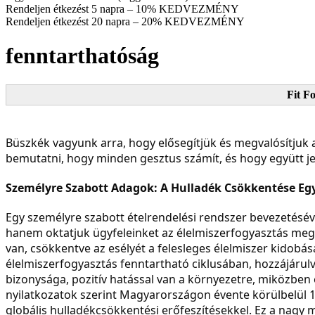
Rendeljen étkezést 5 napra – 10% KEDVEZMÉNY
Rendeljen étkezést 20 napra – 20% KEDVEZMÉNY
fenntarthatóság
Fit F
Büszkék vagyunk arra, hogy elősegítjük és megvalósítjuk 
bemutatni, hogy minden gesztus számít, és hogy együtt j
Személyre Szabott Adagok: A Hulladék Csökkentése Egy
Egy személyre szabott ételrendelési rendszer bevezetésév
hanem oktatjuk ügyfeleinket az élelmiszerfogyasztás megf
van, csökkentve az esélyét a felesleges élelmiszer kidobá
élelmiszerfogyasztás fenntartható ciklusában, hozzájárul
bizonysága, pozitív hatással van a környezetre, miközben
nyilatkozatok szerint Magyarországon évente körülbelül 1
globális hulladékcsökkentési erőfeszítésekkel. Ez a nagy m