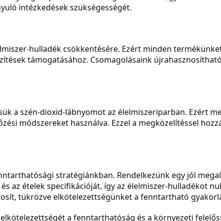
nyuló intézkedések szükségességét.
elmiszer-hulladék csökkentésére. Ezért minden termékünke
ítések támogatásához. Csomagolásaink újrahasznosíthatóak
 a szén-dioxid-lábnyomot az élelmiszeriparban. Ezért menü
őzési módszereket használva. Ezzel a megközelítéssel hozz
nntarthatósági stratégiánkban. Rendelkezünk egy jól megal
 az ételek specifikációját, így az élelmiszer-hulladékot nu
sít, tükrözve elkötelezettségünket a fenntartható gyakorla
elkötelezettségét a fenntarthatóság és a környezeti felelős