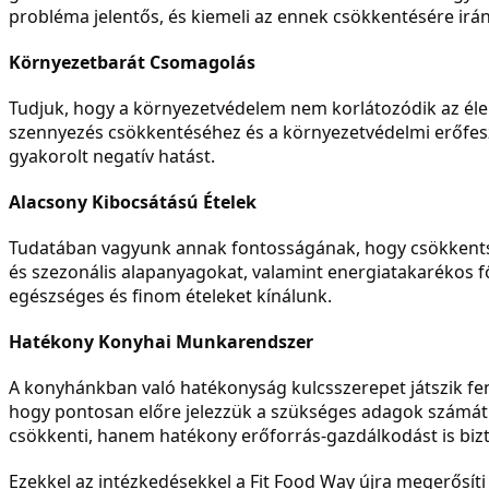
probléma jelentős, és kiemeli az ennek csökkentésére irá
Környezetbarát Csomagolás
Tudjuk, hogy a környezetvédelem nem korlátozódik az él
szennyezés csökkentéséhez és a környezetvédelmi erőfesz
gyakorolt negatív hatást.
Alacsony Kibocsátású Ételek
Tudatában vagyunk annak fontosságának, hogy csökkentsük
és szezonális alapanyagokat, valamint energiatakarékos f
egészséges és finom ételeket kínálunk.
Hatékony Konyhai Munkarendszer
A konyhánkban való hatékonyság kulcsszerepet játszik fe
hogy pontosan előre jelezzük a szükséges adagok számát és
csökkenti, hanem hatékony erőforrás-gazdálkodást is bizto
Ezekkel az intézkedésekkel a Fit Food Way újra megerősíti 