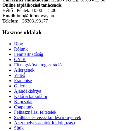
Online tàplàlkozàsi tanàcsadò:
Hétfő - Péntek: 10:00 - 15:00
Email:
info@fitfoodway.hu
Telefon:
+36303193177
Hasznos oldalak
Blog
Rólunk
Fenntarthatóság
GYIK
Fit nagykövet regisztráció
Allergének
Videó
Franchise
Galéria
Ajándékkártya
Kalória kalkulátor
Kapcsolat
Csapatunk
Felhasználási feltételek
Szállítási és visszaküldési irányelvek
A személyes adatok feldolgozása
Sütik