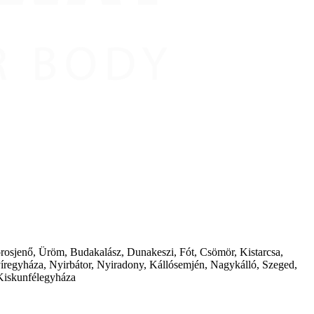
borosjenő, Üröm, Budakalász, Dunakeszi, Fót, Csömör, Kistarcsa,
íregyháza, Nyirbátor, Nyiradony, Kállósemjén, Nagykálló, Szeged,
Kiskunfélegyháza