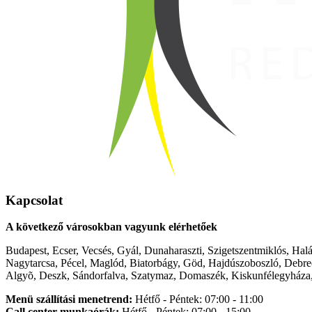
Kapcsolat
A következő városokban vagyunk elérhetőek
Budapest, Ecser, Vecsés, Gyál, Dunaharaszti, Szigetszentmiklós, Hal
Nagytarcsa, Pécel, Maglód, Biatorbágy, Göd, Hajdúszoboszló, Debre
Algyõ, Deszk, Sándorfalva, Szatymaz, Domaszék, Kiskunfélegyháza,
Menü szállítási menetrend:
Hétfő - Péntek: 07:00 - 11:00
Call center munkaórák:
Hétfő - Péntek: 07:00 - 15:00