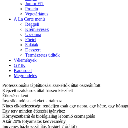
Junior FIT
Protein
Vegetáriánus
A La Carte menü
Reggeli
Krémlevesek
Uzsonna
Főétel
Saláták
Desszert
Természetes üdítők
Vélemények
GYIK
Kapcsolat
Megrendelés
Professzionális táplálkozási szakértők által összeállított
Képzett szakácsok által frissen készített
Étkezésenként
Ínycsiklandó snackeket tartalmaz
Nincs elkötelezettség: rendeljen csak egy napra, egy hétre, egy hóna
Egy terv minden étkezési igényhez
Környezetbarát és biológiailag lebomló csomagolás
Akár 20% folyamatos kedvezmény
Ingyenes házhozszállítás (reggel 7 óràtól)