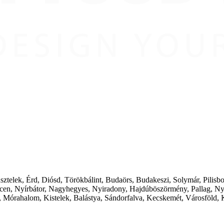
ásztelek, Érd, Diósd, Törökbálint, Budaörs, Budakeszi, Solymár, Pilis
cen, Nyírbátor, Nagyhegyes, Nyiradony, Hajdúböszörmény, Pallag, Ny
 Mórahalom, Kistelek, Balástya, Sándorfalva, Kecskemét, Városföld, 