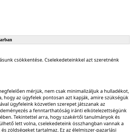
parban
atásunk csökkentése. Cselekedeteinkkel azt szeretnénk
egfelelően mérjük, nem csak minimalizáljuk a hulladékot,
ja, hogy az ügyfelek pontosan azt kapják, amire szükségük
sával ügyfeleink közvetlen szerepet játszanak az
ezdeményezés a fenntarthatóság iránti elkötelezettségünk
ében. Tekintettel arra, hogy szakértői tanulmányok és
rülhető lett volna, cselekedeteink összhangban vannak a
 és zöldségeket tartalmaz. Ez az élelmiszer-pazarlási