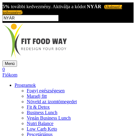
5%
további kedvezmény. Aktiválja a kódot
NYÁR
Alkalmazd a
kedvezményt!
Menü
0
Fiókom
Programok
Fogyj egészségesen
Maradj fitt
Növeld az izomtömegedet
Fit & Detox
Business Lunch
Vegán Business Lunch
Nutri Balance
Low Carb Keto
Pescetáriánus