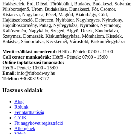
Halásztelek, Érd, Diósd, Törökbálint, Budaörs, Budakeszi, Solymár,
Pilisborosjenő, Üröm, Budakalász, Dunakeszi, Fót, Csömör,
Kistarcsa, Nagytarcsa, Pécel, Maglód, Biatorbágy, Göd,
Hajdúszoboszló, Debrecen, Nyírbátor, Nagyhegyes, Nyiradony,
Hajdúböszörmény, Pallag, Nyíregyháza, Nyirbátor, Nyiradony,
Kállósemjén, Nagykálló, Szeged, Algyõ, Deszk, Sándorfalva,
Szatymaz, Domaszék, Kiskunfélegyháza, Mórahalom, Kistelek,
Balástya, Sándorfalva, Kecskemét, Városföld, Kiskunfélegyháza
Menü szállítási menetrend:
Hétfő - Péntek: 07:00 - 11:00
Call center munkaórák:
Hétfő - Péntek: 07:00 - 15:00
Online tàplàlkozàsi tanàcsadò:
Hétfő - Péntek: 10:00 - 15:00
Email:
info@fitfoodway.hu
Telefon:
+36303193177
Hasznos oldalak
Blog
Rólunk
Fenntarthatóság
GYIK
Fit nagykövet regisztráció
Allergének
Videó