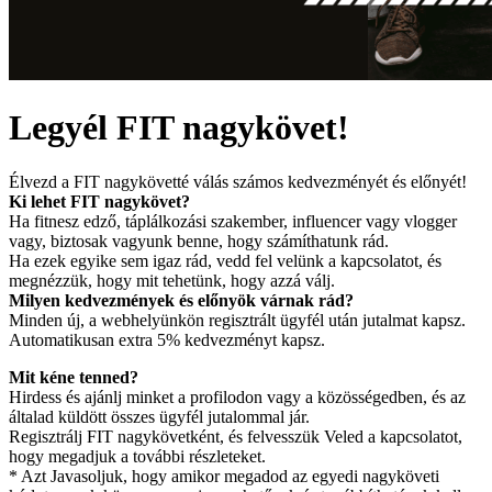
Legyél FIT nagykövet!
Élvezd a FIT nagykövetté válás számos kedvezményét és előnyét!
Ki lehet FIT nagykövet?
Ha fitnesz edző, táplálkozási szakember, influencer vagy vlogger
vagy, biztosak vagyunk benne, hogy számíthatunk rád.
Ha ezek egyike sem igaz rád, vedd fel velünk a kapcsolatot, és
megnézzük, hogy mit tehetünk, hogy azzá válj.
Milyen kedvezmények és előnyök várnak rád?
Minden új, a webhelyünkön regisztrált ügyfél után jutalmat kapsz.
Automatikusan extra 5% kedvezményt kapsz.
Mit kéne tenned?
Hirdess és ajánlj minket a profilodon vagy a közösségedben, és az
általad küldött összes ügyfél jutalommal jár.
Regisztrálj FIT nagykövetként, és felvesszük Veled a kapcsolatot,
hogy megadjuk a további részleteket.
* Azt Javasoljuk, hogy amikor megadod az egyedi nagyköveti