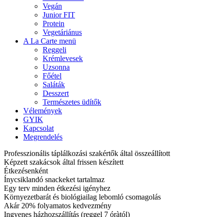
Vegán
Junior FIT
Protein
Vegetáriánus
A La Carte menü
Reggeli
Krémlevesek
Uzsonna
Főétel
Saláták
Desszert
Természetes üdítők
Vélemények
GYIK
Kapcsolat
Megrendelés
Professzionális táplálkozási szakértők által összeállított
Képzett szakácsok által frissen készített
Étkezésenként
Ínycsiklandó snackeket tartalmaz
Egy terv minden étkezési igényhez
Környezetbarát és biológiailag lebomló csomagolás
Akár 20% folyamatos kedvezmény
Ingyenes házhozszállítás (reggel 7 óràtól)