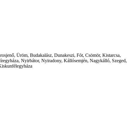
borosjenő, Üröm, Budakalász, Dunakeszi, Fót, Csömör, Kistarcsa,
íregyháza, Nyirbátor, Nyiradony, Kállósemjén, Nagykálló, Szeged,
Kiskunfélegyháza