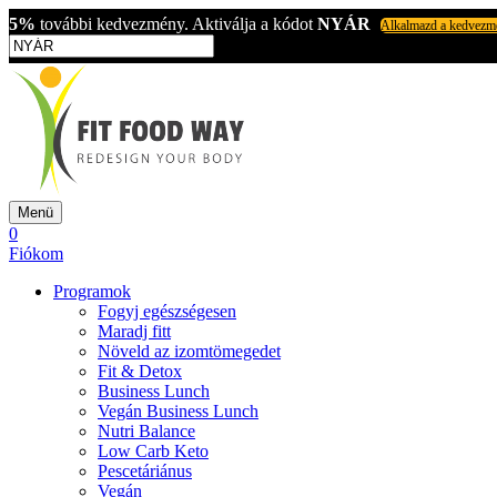
5%
további kedvezmény. Aktiválja a kódot
NYÁR
Alkalmazd a kedvezm
Menü
0
Fiókom
Programok
Fogyj egészségesen
Maradj fitt
Növeld az izomtömegedet
Fit & Detox
Business Lunch
Vegán Business Lunch
Nutri Balance
Low Carb Keto
Pescetáriánus
Vegán