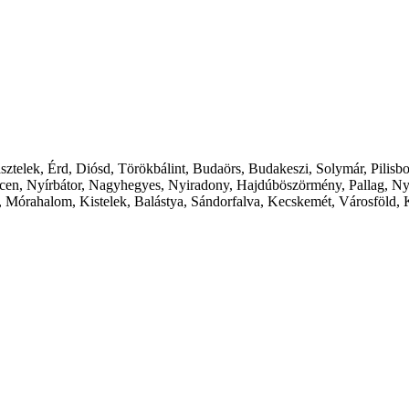
ásztelek, Érd, Diósd, Törökbálint, Budaörs, Budakeszi, Solymár, Pilis
cen, Nyírbátor, Nagyhegyes, Nyiradony, Hajdúböszörmény, Pallag, Ny
 Mórahalom, Kistelek, Balástya, Sándorfalva, Kecskemét, Városföld, 