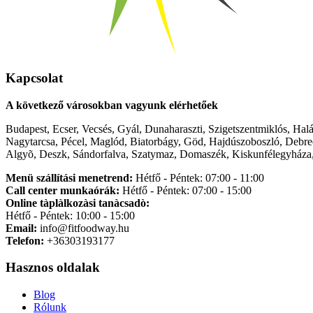
Kapcsolat
A következő városokban vagyunk elérhetőek
Budapest, Ecser, Vecsés, Gyál, Dunaharaszti, Szigetszentmiklós, Hal
Nagytarcsa, Pécel, Maglód, Biatorbágy, Göd, Hajdúszoboszló, Debre
Algyõ, Deszk, Sándorfalva, Szatymaz, Domaszék, Kiskunfélegyháza,
Menü szállítási menetrend:
Hétfő - Péntek: 07:00 - 11:00
Call center munkaórák:
Hétfő - Péntek: 07:00 - 15:00
Online tàplàlkozàsi tanàcsadò:
Hétfő - Péntek: 10:00 - 15:00
Email:
info@fitfoodway.hu
Telefon:
+36303193177
Hasznos oldalak
Blog
Rólunk