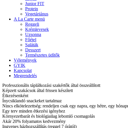
Junior FIT
Protein
Vegetáriánus
A La Carte menü
Reggeli
Krémlevesek
Uzsonna
Főétel
Saláták
Desszert
Természetes üdítők
Vélemények
GYIK
Kapcsolat
Megrendelés
Professzionális táplálkozási szakértők által összeállított
Képzett szakácsok által frissen készített
Étkezésenként
Ínycsiklandó snackeket tartalmaz
Nincs elkötelezettség: rendeljen csak egy napra, egy hétre, egy hóna
Egy terv minden étkezési igényhez
Környezetbarát és biológiailag lebomló csomagolás
Akár 20% folyamatos kedvezmény
Ingyenes házhozszállítás (reggel 7 óràtól)