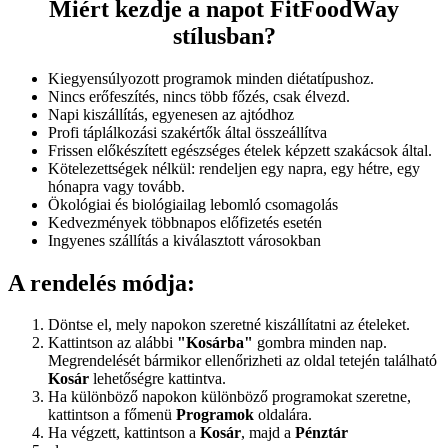
Miért kezdje a napot FitFoodWay
stílusban?
Kiegyensúlyozott programok minden diétatípushoz.
Nincs erőfeszítés, nincs több főzés, csak élvezd.
Napi kiszállítás, egyenesen az ajtódhoz
Profi táplálkozási szakértők által összeállítva
Frissen előkészített egészséges ételek képzett szakácsok által.
Kötelezettségek nélkül: rendeljen egy napra, egy hétre, egy
hónapra vagy tovább.
Ökológiai és biológiailag lebomló csomagolás
Kedvezmények többnapos előfizetés esetén
Ingyenes szállítás a kiválasztott városokban
A rendelés módja:
Döntse el, mely napokon szeretné kiszállítatni az ételeket.
Kattintson az alábbi
"Kosárba"
gombra minden nap.
Megrendelését bármikor ellenőrizheti az oldal tetején található
Kosár
lehetőségre kattintva.
Ha különböző napokon különböző programokat szeretne,
kattintson a főmenü
Programok
oldalára.
Ha végzett, kattintson a
Kosár
, majd a
Pénztár