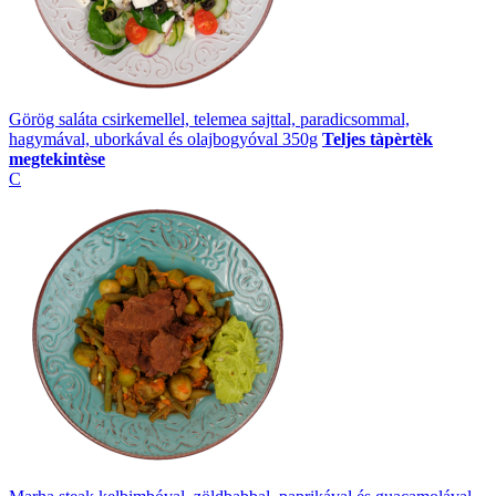
Görög saláta csirkemellel, telemea sajttal, paradicsommal,
hagymával, uborkával és olajbogyóval 350g
Teljes tàpèrtèk
megtekintèse
C