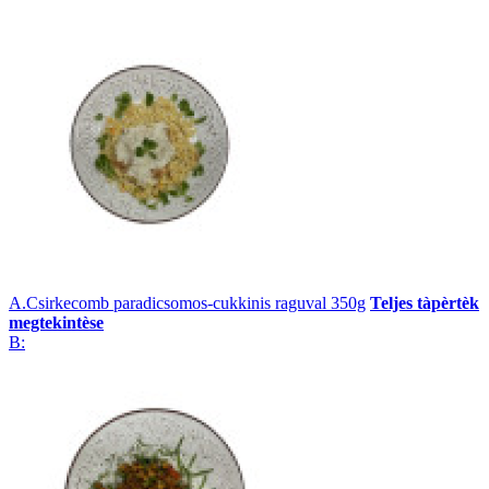
A.Csirkecomb paradicsomos-cukkinis raguval 350g
Teljes tàpèrtèk
megtekintèse
B: