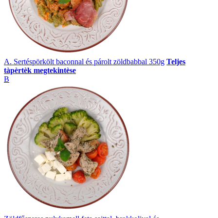
A. Sertéspörkölt baconnal és párolt zöldbabbal 350g
Teljes
tàpèrtèk megtekintèse
B