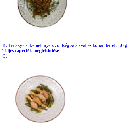
B. Teriaky csirkemell nyers zöldség salátával és korianderrel 350 g
Teljes tàpèrtèk megtekintèse
C.