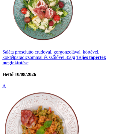
Saláta prosciutto crudoval, gorgonzolával, körtével,
koktélparadicsommal és szőlővel 350g
Teljes tàpèrtèk
megtekintèse
Hétfő 10/08/2026
A