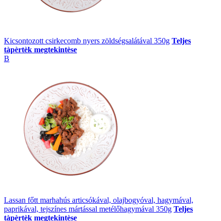
Kicsontozott csirkecomb nyers zöldségsalátával 350g
Teljes
tàpèrtèk megtekintèse
B
Lassan főtt marhahús articsókával, olajbogyóval, hagymával,
paprikával, tejszínes mártással metélőhagymával 350g
Teljes
tàpèrtèk megtekintèse