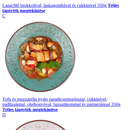
Lazacfilé brokkolival, laskagombával és cukkinivel 350g
Teljes
tàpèrtèk megtekintèse
C
Tofu és mozzarella nyárs paradicsomszósszal, cukkinivel,
padlizsánnal, olajbogyóval, bazsalikommal és parmezánnal 350g
Teljes tàpèrtèk megtekintèse
D