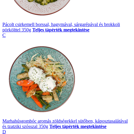
Pácolt csirkemell borssal, hagymával, sárgarépával és brokkoli
pörkölttel 350g
Teljes tàpèrtèk megtekintèse
C
Marhahúsgombóc aromás zöldségekkel sütőben, káposztasalátával
és tzatziki szósszal 350g
Teljes tàpèrtèk megtekintèse
D