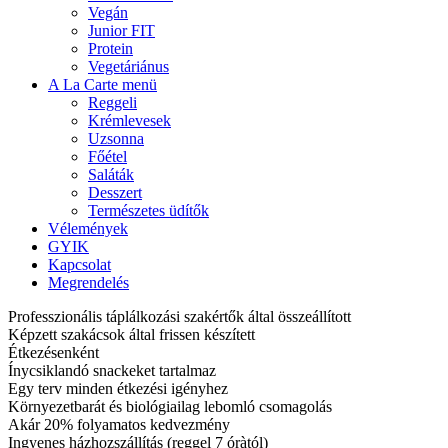
Vegán
Junior FIT
Protein
Vegetáriánus
A La Carte menü
Reggeli
Krémlevesek
Uzsonna
Főétel
Saláták
Desszert
Természetes üdítők
Vélemények
GYIK
Kapcsolat
Megrendelés
Professzionális táplálkozási szakértők által összeállított
Képzett szakácsok által frissen készített
Étkezésenként
Ínycsiklandó snackeket tartalmaz
Egy terv minden étkezési igényhez
Környezetbarát és biológiailag lebomló csomagolás
Akár 20% folyamatos kedvezmény
Ingyenes házhozszállítás (reggel 7 óràtól)