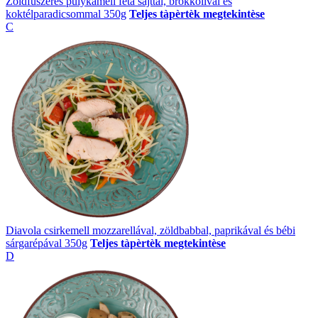
Zöldfűszeres pulykamell feta sajttal, brokkolival és
koktélparadicsommal 350g
Teljes tàpèrtèk megtekintèse
C
Diavola csirkemell mozzarellával, zöldbabbal, paprikával és bébi
sárgarépával 350g
Teljes tàpèrtèk megtekintèse
D