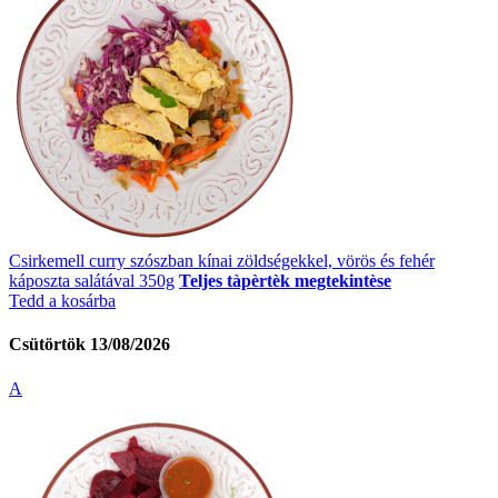
Csirkemell curry szószban kínai zöldségekkel, vörös és fehér
káposzta salátával 350g
Teljes tàpèrtèk megtekintèse
Tedd a kosárba
Csütörtök 13/08/2026
A