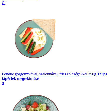
C
Fondue gorgonzolával, szalonnával, friss zöldségekkel 350g
Teljes
tàpèrtèk megtekintèse
d