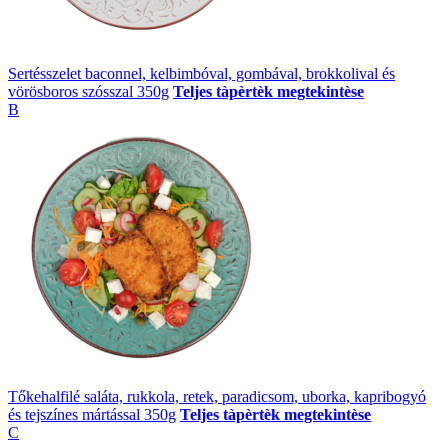
Sertésszelet baconnel, kelbimbóval, gombával, brokkolival és
vörösboros szósszal 350g
Teljes tàpèrtèk megtekintèse
B
Tőkehalfilé saláta, rukkola, retek, paradicsom, uborka, kapribogyó
és tejszínes mártással 350g
Teljes tàpèrtèk megtekintèse
C