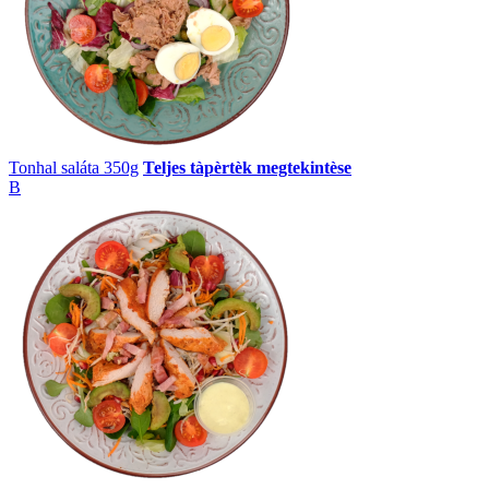
Tonhal saláta 350g
Teljes tàpèrtèk megtekintèse
B