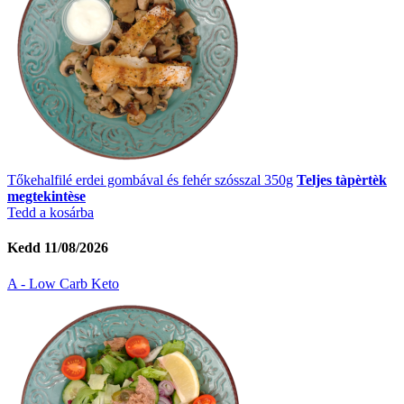
Tőkehalfilé erdei gombával és fehér szósszal 350g
Teljes tàpèrtèk
megtekintèse
Tedd a kosárba
Kedd 11/08/2026
A - Low Carb Keto