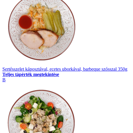
Sertésszelet káposztával, ecetes uborkával, barbeque szósszal 350g
Teljes tàpèrtèk megtekintèse
B