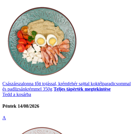
Császárszalonna főtt tojással, krémfehér sajttal koktélparadicsommal
és padlizsánkrémmel 350g
Teljes tàpèrtèk megtekintèse
Tedd a kosárba
Péntek 14/08/2026
A