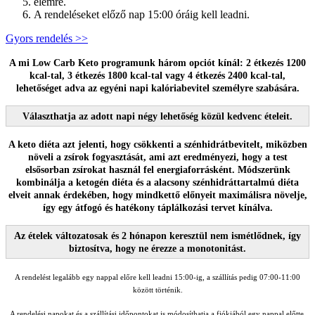
elemre.
A rendeléseket előző nap 15:00 óráig kell leadni.
Gyors rendelés >>
A mi Low Carb Keto programunk három opciót kínál: 2 étkezés 1200
kcal-tal, 3 étkezés 1800 kcal-tal vagy 4 étkezés 2400 kcal-tal,
lehetőséget adva az egyéni napi kalóriabevitel személyre szabására.
Választhatja az adott napi négy lehetőség közül kedvenc ételeit.
A keto diéta azt jelenti, hogy csökkenti a szénhidrátbevitelt, miközben
növeli a zsírok fogyasztását, ami azt eredményezi, hogy a test
elsősorban zsírokat használ fel energiaforrásként. Módszerünk
kombinálja a ketogén diéta és a alacsony szénhidráttartalmú diéta
elveit annak érdekében, hogy mindkettő előnyeit maximálisra növelje,
így egy átfogó és hatékony táplálkozási tervet kínálva.
Az ételek változatosak és 2 hónapon keresztül nem ismétlődnek, így
biztosítva, hogy ne érezze a monotonitást.
A rendelést legalább egy nappal előre kell leadni 15:00-ig, a szállítás pedig 07:00-11:00
között történik.
A rendelési napokat és a szállítási időpontokat is módosíthatja a fiókjából egy nappal előtte,