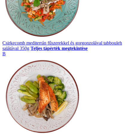
Csirkecomb mediterrán fűszerekkel és gorgonzolával tabbouleh
salátával 350g
Teljes tàpèrtèk megtekintèse
B