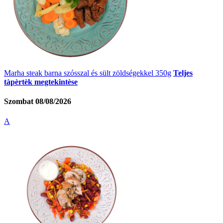
Marha steak barna szósszal és sült zöldségekkel 350g
Teljes
tàpèrtèk megtekintèse
Szombat 08/08/2026
A