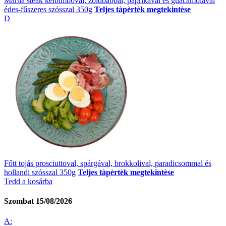
Marha steak kelbimbóval, zöldbabbal, paprikával és guacamolával
édes-fűszeres szósszal 350g
Teljes tàpèrtèk megtekintèse
D
Főtt tojás prosciuttoval, spárgával, brokkolival, paradicsommal és
hollandi szósszal 350g
Teljes tàpèrtèk megtekintèse
Tedd a kosárba
Szombat 15/08/2026
A: