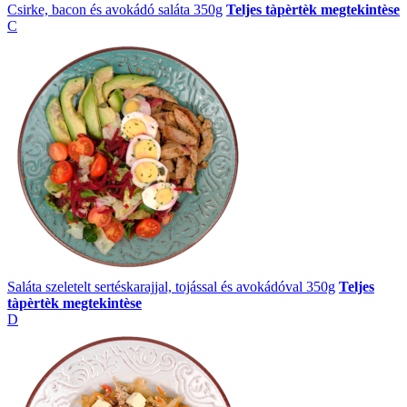
Csirke, bacon és avokádó saláta 350g
Teljes tàpèrtèk megtekintèse
C
Saláta szeletelt sertéskarajjal, tojással és avokádóval 350g
Teljes
tàpèrtèk megtekintèse
D