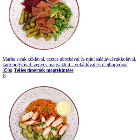
Marha steak céklával, ecetes uborkával és mini salátával rukkolával,
kapribogyóval, vegyes magvakkal, avokádóval és olajbogyóval
350g
Teljes tàpèrtèk megtekintèse
B