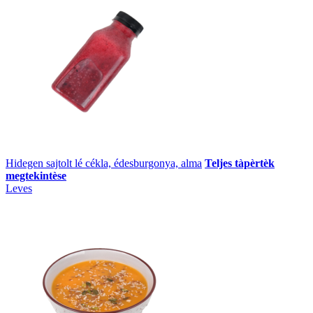
Hidegen sajtolt lé cékla, édesburgonya, alma
Teljes tàpèrtèk
megtekintèse
Leves