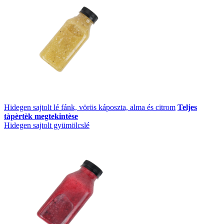
Hidegen sajtolt lé fánk, vörös káposzta, alma és citrom
Teljes
tàpèrtèk megtekintèse
Hidegen sajtolt gyümölcslé