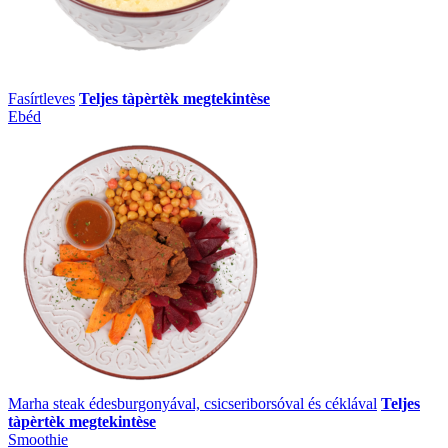
Fasírtleves
Teljes tàpèrtèk megtekintèse
Ebéd
Marha steak édesburgonyával, csicseriborsóval és céklával
Teljes
tàpèrtèk megtekintèse
Smoothie