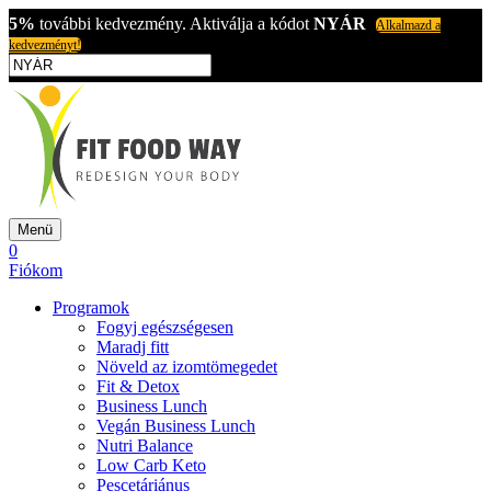
5%
további kedvezmény. Aktiválja a kódot
NYÁR
Alkalmazd a
kedvezményt!
Menü
0
Fiókom
Programok
Fogyj egészségesen
Maradj fitt
Növeld az izomtömegedet
Fit & Detox
Business Lunch
Vegán Business Lunch
Nutri Balance
Low Carb Keto
Pescetáriánus