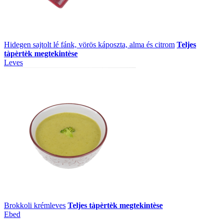
Hidegen sajtolt lé fánk, vörös káposzta, alma és citrom
Teljes
tàpèrtèk megtekintèse
Leves
Brokkoli krémleves
Teljes tàpèrtèk megtekintèse
Ebed