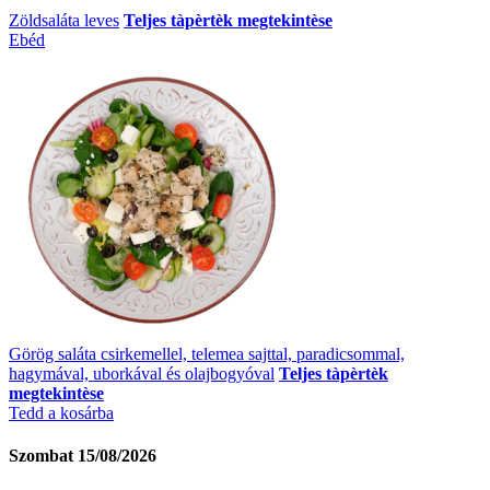
Zöldsaláta leves
Teljes tàpèrtèk megtekintèse
Ebéd
Görög saláta csirkemellel, telemea sajttal, paradicsommal,
hagymával, uborkával és olajbogyóval
Teljes tàpèrtèk
megtekintèse
Tedd a kosárba
Szombat 15/08/2026