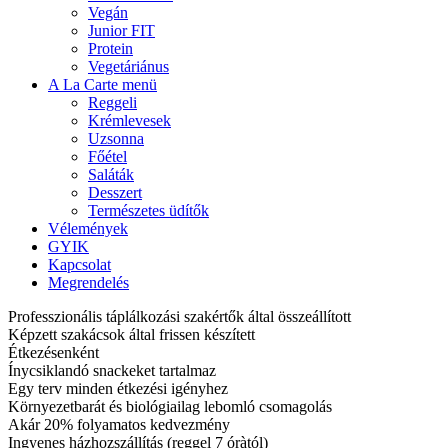
Vegán
Junior FIT
Protein
Vegetáriánus
A La Carte menü
Reggeli
Krémlevesek
Uzsonna
Főétel
Saláták
Desszert
Természetes üdítők
Vélemények
GYIK
Kapcsolat
Megrendelés
Professzionális táplálkozási szakértők által összeállított
Képzett szakácsok által frissen készített
Étkezésenként
Ínycsiklandó snackeket tartalmaz
Egy terv minden étkezési igényhez
Környezetbarát és biológiailag lebomló csomagolás
Akár 20% folyamatos kedvezmény
Ingyenes házhozszállítás (reggel 7 óràtól)