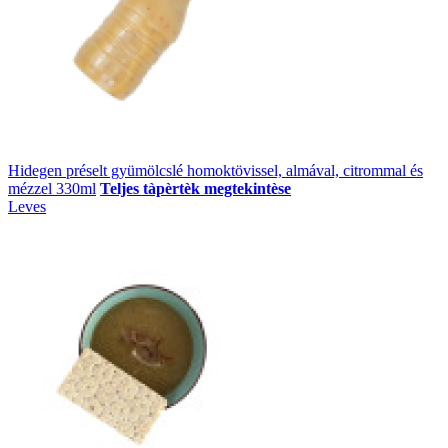
Hidegen préselt gyümölcslé homoktövissel, almával, citrommal és
mézzel 330ml
Teljes tàpèrtèk megtekintèse
Leves