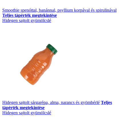
Smoothie spenóttal, banánnal, psyllium korpával és spirulinával
Teljes tàpèrtèk megtekintèse
Hidegen sajtolt gyümölcslé
Hidegen sajtolt sárgarépa, alma, narancs és gyömbérlé
Teljes
tàpèrtèk megtekintèse
Hidegen sajtolt gyümölcslé