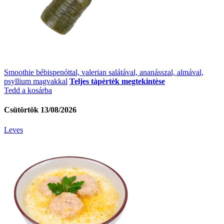
Smoothie bébispenóttal, valerian salátával, ananásszal, almával,
psyllium magvakkal
Teljes tàpèrtèk megtekintèse
Tedd a kosárba
Csütörtök 13/08/2026
Leves