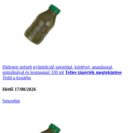
Hidegen préselt gyümölcslé spenóttal, körtével, ananásszal,
spirulinával és lenmaggal 330 ml
Teljes tàpèrtèk megtekintèse
Tedd a kosárba
Hétfő 17/08/2026
Smoothie