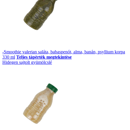
-Smoothie valerian saláta, babaspenót, alma, banán, psyllium korpa
330 ml
Teljes tàpèrtèk megtekintèse
Hidegen sajtolt gyümölcslé