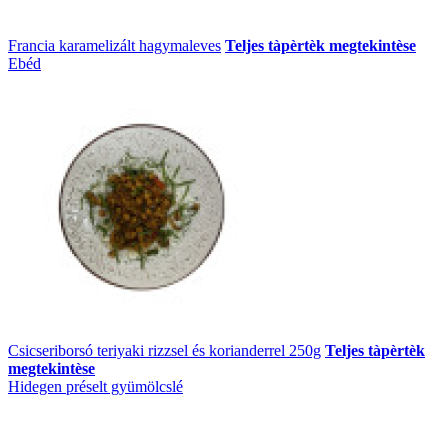
Francia karamelizált hagymaleves
Teljes tàpèrtèk megtekintèse
Ebéd
Csicseriborsó teriyaki rizzsel és korianderrel 250g
Teljes tàpèrtèk
megtekintèse
Hidegen préselt gyümölcslé