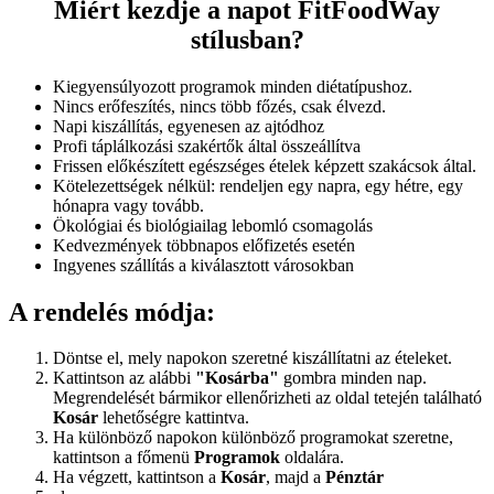
Miért kezdje a napot FitFoodWay
stílusban?
Kiegyensúlyozott programok minden diétatípushoz.
Nincs erőfeszítés, nincs több főzés, csak élvezd.
Napi kiszállítás, egyenesen az ajtódhoz
Profi táplálkozási szakértők által összeállítva
Frissen előkészített egészséges ételek képzett szakácsok által.
Kötelezettségek nélkül: rendeljen egy napra, egy hétre, egy
hónapra vagy tovább.
Ökológiai és biológiailag lebomló csomagolás
Kedvezmények többnapos előfizetés esetén
Ingyenes szállítás a kiválasztott városokban
A rendelés módja:
Döntse el, mely napokon szeretné kiszállítatni az ételeket.
Kattintson az alábbi
"Kosárba"
gombra minden nap.
Megrendelését bármikor ellenőrizheti az oldal tetején található
Kosár
lehetőségre kattintva.
Ha különböző napokon különböző programokat szeretne,
kattintson a főmenü
Programok
oldalára.
Ha végzett, kattintson a
Kosár
, majd a
Pénztár