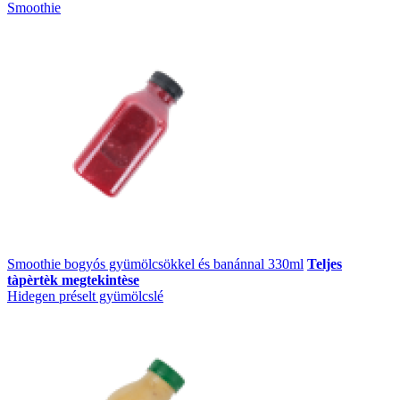
Smoothie
Smoothie bogyós gyümölcsökkel és banánnal 330ml
Teljes
tàpèrtèk megtekintèse
Hidegen préselt gyümölcslé