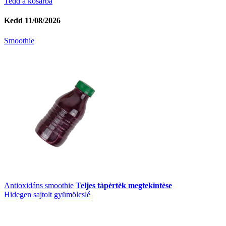
Tedd a kosárba
Kedd 11/08/2026
Smoothie
Antioxidáns smoothie
Teljes tàpèrtèk megtekintèse
Hidegen sajtolt gyümölcslé