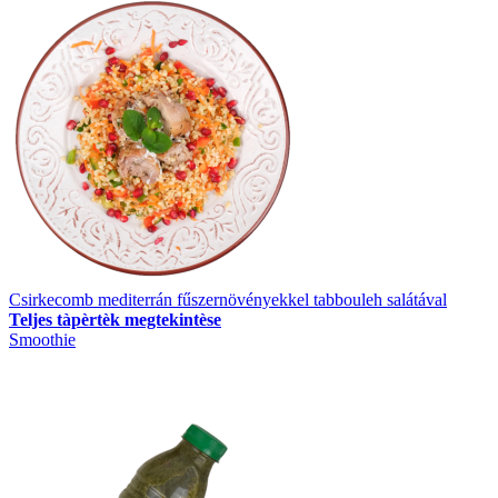
Csirkecomb mediterrán fűszernövényekkel tabbouleh salátával
Teljes tàpèrtèk megtekintèse
Smoothie