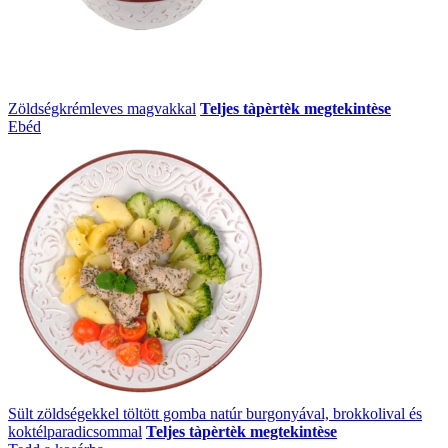
Zöldségkrémleves magvakkal
Teljes tàpèrtèk megtekintèse
Ebéd
Sült zöldségekkel töltött gomba natúr burgonyával, brokkolival és
koktélparadicsommal
Teljes tàpèrtèk megtekintèse