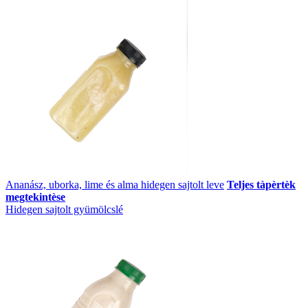
Ananász, uborka, lime és alma hidegen sajtolt leve
Teljes tàpèrtèk
megtekintèse
Hidegen sajtolt gyümölcslé