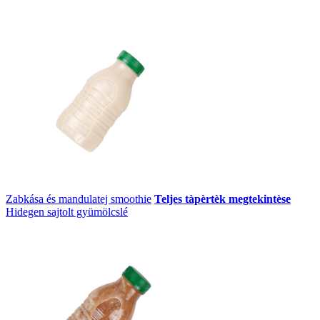
Zabkása és mandulatej smoothie
Teljes tàpèrtèk megtekintèse
Hidegen sajtolt gyümölcslé