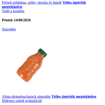
Préselt zöldalma, zeller, uborka és limelé
Teljes tàpèrtèk
megtekintèse
Tedd a kosárba
Péntek 14/08/2026
Smoothie
Alma-sárgarépa-barack smoothie
Teljes tàpèrtèk megtekintèse
Hidegen sajtolt gyümölcslé