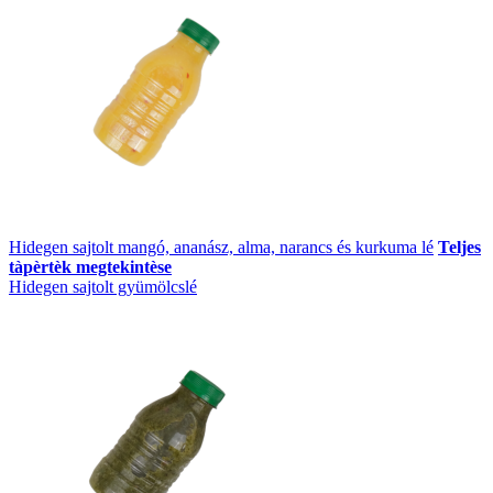
Hidegen sajtolt mangó, ananász, alma, narancs és kurkuma lé
Teljes
tàpèrtèk megtekintèse
Hidegen sajtolt gyümölcslé