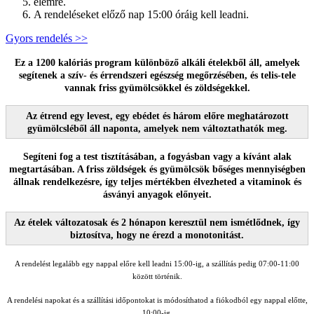
elemre.
A rendeléseket előző nap 15:00 óráig kell leadni.
Gyors rendelés >>
Ez a 1200 kalóriás program különböző alkáli ételekből áll, amelyek
segítenek a szív- és érrendszeri egészség megőrzésében, és telis-tele
vannak friss gyümölcsökkel és zöldségekkel.
Az étrend egy levest, egy ebédet és három előre meghatározott
gyümölcsléből áll naponta, amelyek nem változtathatók meg.
Segíteni fog a test tisztításában, a fogyásban vagy a kívánt alak
megtartásában. A friss zöldségek és gyümölcsök bőséges mennyiségben
állnak rendelkezésre, így teljes mértékben élvezheted a vitaminok és
ásványi anyagok előnyeit.
Az ételek változatosak és 2 hónapon keresztül nem ismétlődnek, így
biztosítva, hogy ne érezd a monotonitást.
A rendelést legalább egy nappal előre kell leadni 15:00-ig, a szállítás pedig 07:00-11:00
között történik.
A rendelési napokat és a szállítási időpontokat is módosíthatod a fiókodból egy nappal előtte,
10:00-ig.