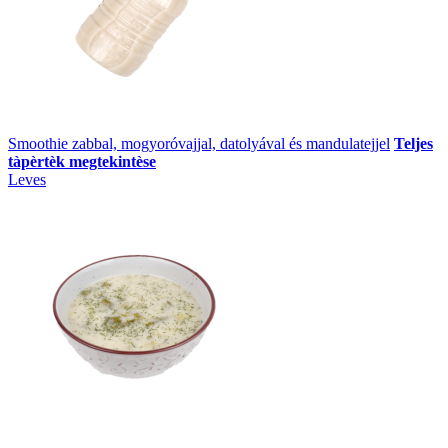
Smoothie zabbal, mogyoróvajjal, datolyával és mandulatejjel
Teljes
tàpèrtèk megtekintèse
Leves