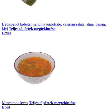
Bébispenót hidegen sajtolt gyümölcslé, valerian saláta, alma, banán,
kivi
Teljes tàpèrtèk megtekintèse
Leves
Minestrone leves
Teljes tàpèrtèk megtekintèse
Ebéd