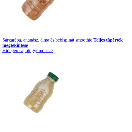
Sárgarépa, ananász, alma és bébispinát smoothie
Teljes tàpèrtèk
megtekintèse
Hidegen sajtolt gyümölcslé