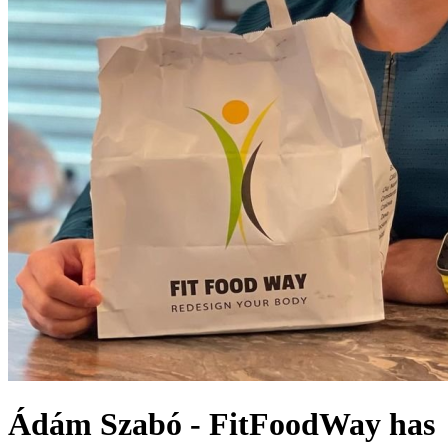
Ádám Szabó - FitFoodWay has