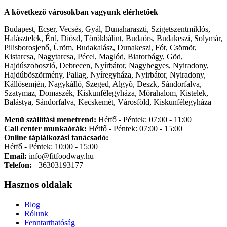
A következő városokban vagyunk elérhetőek
Budapest, Ecser, Vecsés, Gyál, Dunaharaszti, Szigetszentmiklós,
Halásztelek, Érd, Diósd, Törökbálint, Budaörs, Budakeszi, Solymár,
Pilisborosjenő, Üröm, Budakalász, Dunakeszi, Fót, Csömör,
Kistarcsa, Nagytarcsa, Pécel, Maglód, Biatorbágy, Göd,
Hajdúszoboszló, Debrecen, Nyírbátor, Nagyhegyes, Nyiradony,
Hajdúböszörmény, Pallag, Nyíregyháza, Nyirbátor, Nyiradony,
Kállósemjén, Nagykálló, Szeged, Algyõ, Deszk, Sándorfalva,
Szatymaz, Domaszék, Kiskunfélegyháza, Mórahalom, Kistelek,
Balástya, Sándorfalva, Kecskemét, Városföld, Kiskunfélegyháza
Menü szállítási menetrend:
Hétfő - Péntek: 07:00 - 11:00
Call center munkaórák:
Hétfő - Péntek: 07:00 - 15:00
Online tàplàlkozàsi tanàcsadò:
Hétfő - Péntek: 10:00 - 15:00
Email:
info@fitfoodway.hu
Telefon:
+36303193177
Hasznos oldalak
Blog
Rólunk
Fenntarthatóság