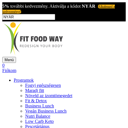
5%
további kedvezmény. Aktiválja a kódot
NYÁR
Alkalmazd a
kedvezményt!
Menü
0
Fiókom
Programok
Fogyj egészségesen
Maradj fitt
Növeld az izomtömegedet
Fit & Detox
Business Lunch
Vegán Business Lunch
Nutri Balance
Low Carb Keto
Pescetáriánus