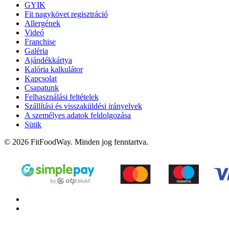
GYIK
Fit nagykövet regisztráció
Allergének
Videó
Franchise
Galéria
Ajándékkártya
Kalória kalkulátor
Kapcsolat
Csapatunk
Felhasználási feltételek
Szállítási és visszaküldési irányelvek
A személyes adatok feldolgozása
Sütik
© 2026 FitFoodWay. Minden jog fenntartva.