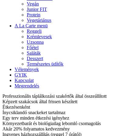
Vegán
Junior FIT
Protein
Vegetáriánus
A La Carte menü
Reggeli
Krémlevesek
Uzsonna
Főétel
Saláták
Desszert
Természetes üdítők
Vélemények
GYIK
Kapcsolat
Megrendelés
Professzionális táplálkozási szakértők által összeállított
Képzett szakácsok által frissen készített
Étkezésenként
Ínycsiklandó snackeket tartalmaz
Egy terv minden étkezési igényhez
Környezetbarát és biológiailag lebomló csomagolás
Akár 20% folyamatos kedvezmény
Ingyenes házhozszállítás (reggel 7 óràtól)