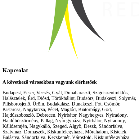
Kapcsolat
A következő városokban vagyunk elérhetőek
Budapest, Ecser, Vecsés, Gyál, Dunaharaszti, Szigetszentmiklós,
Halásztelek, Érd, Diósd, Törökbálint, Budaörs, Budakeszi, Solymár,
Pilisborosjenő, Üröm, Budakalász, Dunakeszi, Fót, Csömör,
Kistarcsa, Nagytarcsa, Pécel, Maglód, Biatorbágy, Göd,
Hajdúszoboszló, Debrecen, Nyírbátor, Nagyhegyes, Nyiradony,
Hajdúböszörmény, Pallag, Nyíregyháza, Nyirbátor, Nyiradony,
Kállósemjén, Nagykálló, Szeged, Algyõ, Deszk, Sándorfalva,
Szatymaz, Domaszék, Kiskunfélegyháza, Mórahalom, Kistelek,
Balástya, Sándorfalva, Kecskemét, Városföld, Kiskunfélegyháza