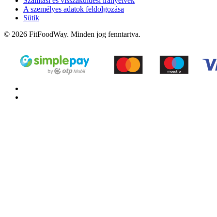
Szállítási és visszaküldési irányelvek
A személyes adatok feldolgozása
Sütik
© 2026 FitFoodWay. Minden jog fenntartva.