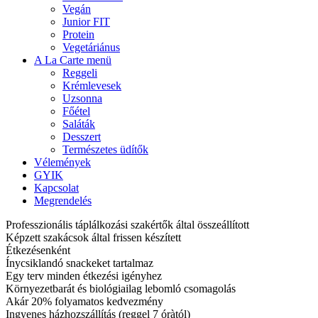
Vegán
Junior FIT
Protein
Vegetáriánus
A La Carte menü
Reggeli
Krémlevesek
Uzsonna
Főétel
Saláták
Desszert
Természetes üdítők
Vélemények
GYIK
Kapcsolat
Megrendelés
Professzionális táplálkozási szakértők által összeállított
Képzett szakácsok által frissen készített
Étkezésenként
Ínycsiklandó snackeket tartalmaz
Egy terv minden étkezési igényhez
Környezetbarát és biológiailag lebomló csomagolás
Akár 20% folyamatos kedvezmény
Ingyenes házhozszállítás (reggel 7 óràtól)