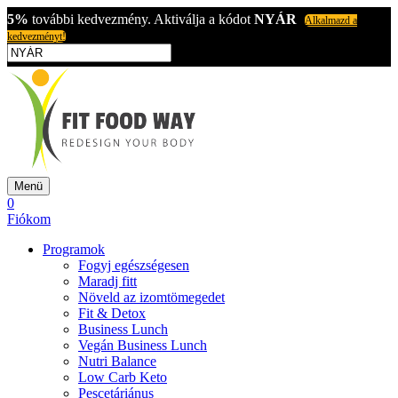
5%
további kedvezmény. Aktiválja a kódot
NYÁR
Alkalmazd a
kedvezményt!
Menü
0
Fiókom
Programok
Fogyj egészségesen
Maradj fitt
Növeld az izomtömegedet
Fit & Detox
Business Lunch
Vegán Business Lunch
Nutri Balance
Low Carb Keto
Pescetáriánus