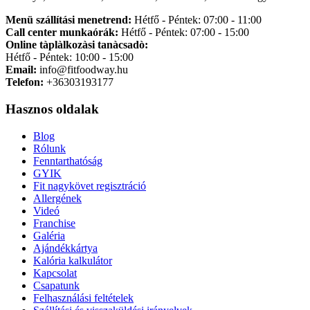
Menü szállítási menetrend:
Hétfő - Péntek: 07:00 - 11:00
Call center munkaórák:
Hétfő - Péntek: 07:00 - 15:00
Online tàplàlkozàsi tanàcsadò:
Hétfő - Péntek: 10:00 - 15:00
Email:
info@fitfoodway.hu
Telefon:
+36303193177
Hasznos oldalak
Blog
Rólunk
Fenntarthatóság
GYIK
Fit nagykövet regisztráció
Allergének
Videó
Franchise
Galéria
Ajándékkártya
Kalória kalkulátor
Kapcsolat
Csapatunk
Felhasználási feltételek