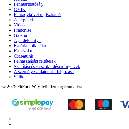
Fenntarthatóság
GYIK
Fit nagykövet regisztráció
Allergének
Videó
Franchise
Galéria
Ajándékkártya
Kalória kalkulátor
Kapcsolat
Csapatunk
Felhasználási feltételek
Szállítási és visszaküldési irányelvek
A személyes adatok feldolgozása
Sütik
© 2026 FitFoodWay. Minden jog fenntartva.