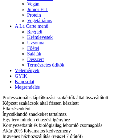
Vegán
Junior FIT
Protein
Vegetáriánus
A La Carte menü
Reggeli
Krémlevesek
Uzsonna
Főétel
Saláták
Desszert
Természetes üdítők
Vélemények
GYIK
Kapcsolat
Megrendelés
Professzionális táplálkozási szakértők által összeállított
Képzett szakácsok által frissen készített
Étkezésenként
Ínycsiklandó snackeket tartalmaz
Egy terv minden étkezési igényhez
Környezetbarát és biológiailag lebomló csomagolás
Akár 20% folyamatos kedvezmény
Ingyenes házhozszállítás (reggel 7 óràtól)