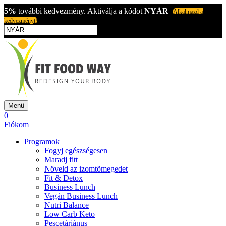
5%
további kedvezmény. Aktiválja a kódot
NYÁR
Alkalmazd a
kedvezményt!
Menü
0
Fiókom
Programok
Fogyj egészségesen
Maradj fitt
Növeld az izomtömegedet
Fit & Detox
Business Lunch
Vegán Business Lunch
Nutri Balance
Low Carb Keto
Pescetáriánus