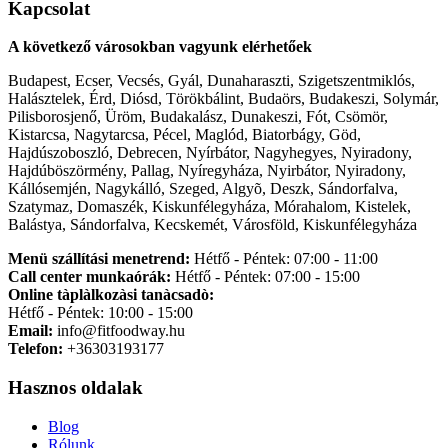
Kapcsolat
A következő városokban vagyunk elérhetőek
Budapest, Ecser, Vecsés, Gyál, Dunaharaszti, Szigetszentmiklós,
Halásztelek, Érd, Diósd, Törökbálint, Budaörs, Budakeszi, Solymár,
Pilisborosjenő, Üröm, Budakalász, Dunakeszi, Fót, Csömör,
Kistarcsa, Nagytarcsa, Pécel, Maglód, Biatorbágy, Göd,
Hajdúszoboszló, Debrecen, Nyírbátor, Nagyhegyes, Nyiradony,
Hajdúböszörmény, Pallag, Nyíregyháza, Nyirbátor, Nyiradony,
Kállósemjén, Nagykálló, Szeged, Algyõ, Deszk, Sándorfalva,
Szatymaz, Domaszék, Kiskunfélegyháza, Mórahalom, Kistelek,
Balástya, Sándorfalva, Kecskemét, Városföld, Kiskunfélegyháza
Menü szállítási menetrend:
Hétfő - Péntek: 07:00 - 11:00
Call center munkaórák:
Hétfő - Péntek: 07:00 - 15:00
Online tàplàlkozàsi tanàcsadò:
Hétfő - Péntek: 10:00 - 15:00
Email:
info@fitfoodway.hu
Telefon:
+36303193177
Hasznos oldalak
Blog
Rólunk