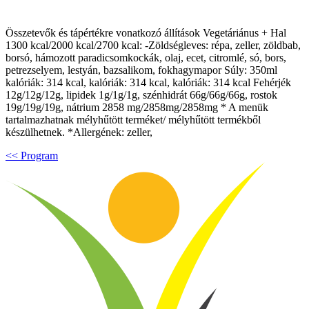
Összetevők és tápértékre vonatkozó állítások Vegetáriánus + Hal
1300 kcal/2000 kcal/2700 kcal: -Zöldségleves: répa, zeller, zöldbab,
borsó, hámozott paradicsomkockák, olaj, ecet, citromlé, só, bors,
petrezselyem, lestyán, bazsalikom, fokhagymapor Súly: 350ml
kalóriák: 314 kcal, kalóriák: 314 kcal, kalóriák: 314 kcal Fehérjék
12g/12g/12g, lipidek 1g/1g/1g, szénhidrát 66g/66g/66g, rostok
19g/19g/19g, nátrium 2858 mg/2858mg/2858mg * A menük
tartalmazhatnak mélyhűtött terméket/ mélyhűtött termékből
készülhetnek. *Allergének: zeller,
<< Program