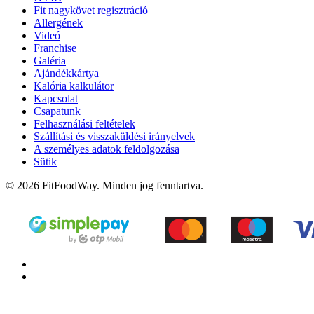
Fit nagykövet regisztráció
Allergének
Videó
Franchise
Galéria
Ajándékkártya
Kalória kalkulátor
Kapcsolat
Csapatunk
Felhasználási feltételek
Szállítási és visszaküldési irányelvek
A személyes adatok feldolgozása
Sütik
© 2026 FitFoodWay. Minden jog fenntartva.