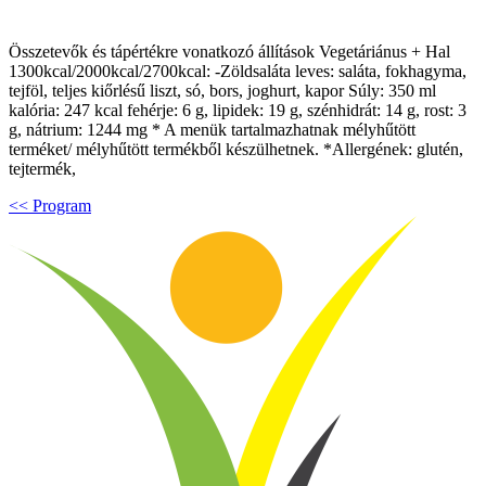
Összetevők és tápértékre vonatkozó állítások Vegetáriánus + Hal
1300kcal/2000kcal/2700kcal: -Zöldsaláta leves: saláta, fokhagyma,
tejföl, teljes kiőrlésű liszt, só, bors, joghurt, kapor Súly: 350 ml
kalória: 247 kcal fehérje: 6 g, lipidek: 19 g, szénhidrát: 14 g, rost: 3
g, nátrium: 1244 mg * A menük tartalmazhatnak mélyhűtött
terméket/ mélyhűtött termékből készülhetnek. *Allergének: glutén,
tejtermék,
<< Program