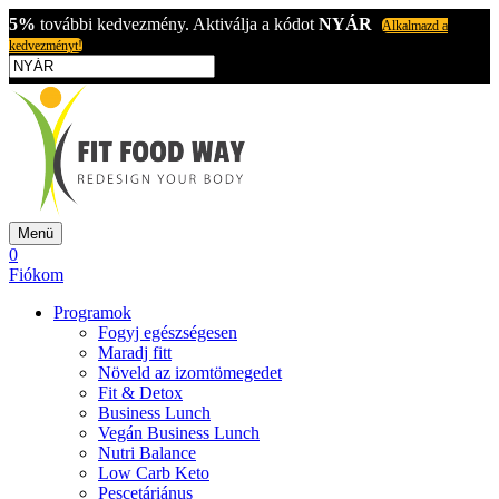
5%
további kedvezmény. Aktiválja a kódot
NYÁR
Alkalmazd a
kedvezményt!
Menü
0
Fiókom
Programok
Fogyj egészségesen
Maradj fitt
Növeld az izomtömegedet
Fit & Detox
Business Lunch
Vegán Business Lunch
Nutri Balance
Low Carb Keto
Pescetáriánus