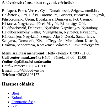
A következő városokban vagyunk elérhetőek
Budapest, Ecser, Vecsés, Gyál, Dunaharaszti, Szigetszentmiklós,
Halásztelek, Érd, Diósd, Törökbálint, Budaörs, Budakeszi, Solymár,
Pilisborosjenő, Üröm, Budakalász, Dunakeszi, Fót, Csömör,
Kistarcsa, Nagytarcsa, Pécel, Maglód, Biatorbágy, Göd,
Hajdúszoboszló, Debrecen, Nyírbátor, Nagyhegyes, Nyiradony,
Hajdúböszörmény, Pallag, Nyíregyháza, Nyirbátor, Nyiradony,
Kállósemjén, Nagykálló, Szeged, Algyõ, Deszk, Sándorfalva,
Szatymaz, Domaszék, Kiskunfélegyháza, Mórahalom, Kistelek,
Balástya, Sándorfalva, Kecskemét, Városföld, Kiskunfélegyháza
Menü szállítási menetrend:
Hétfő - Péntek: 07:00 - 11:00
Call center munkaórák:
Hétfő - Péntek: 07:00 - 15:00
Online tàplàlkozàsi tanàcsadò:
Hétfő - Péntek: 10:00 - 15:00
Email:
info@fitfoodway.hu
Telefon:
+36303193177
Hasznos oldalak
Blog
Rólunk
Fenntarthatóság
GYIK