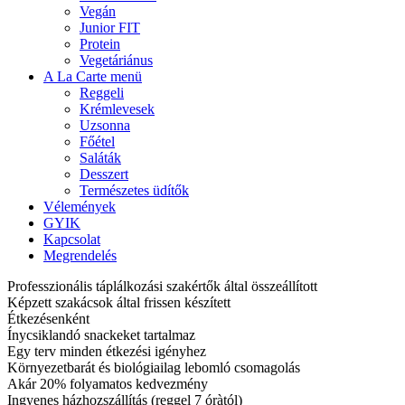
Vegán
Junior FIT
Protein
Vegetáriánus
A La Carte menü
Reggeli
Krémlevesek
Uzsonna
Főétel
Saláták
Desszert
Természetes üdítők
Vélemények
GYIK
Kapcsolat
Megrendelés
Professzionális táplálkozási szakértők által összeállított
Képzett szakácsok által frissen készített
Étkezésenként
Ínycsiklandó snackeket tartalmaz
Egy terv minden étkezési igényhez
Környezetbarát és biológiailag lebomló csomagolás
Akár 20% folyamatos kedvezmény
Ingyenes házhozszállítás (reggel 7 óràtól)