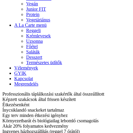
Vegán
Junior FIT
Protein
Vegetáriánus
A La Carte menü
Reggeli
Krémlevesek
Uzsonna
Főétel
Saláták
Desszert
Természetes üdítők
Vélemények
GYIK
Kapcsolat
Megrendelés
Professzionális táplálkozási szakértők által összeállított
Képzett szakácsok által frissen készített
Étkezésenként
Ínycsiklandó snackeket tartalmaz
Egy terv minden étkezési igényhez
Környezetbarát és biológiailag lebomló csomagolás
Akár 20% folyamatos kedvezmény
Ingyenes házhozszállítás (reggel 7 óràtól)