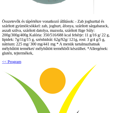
Összetevők és tápértékre vonatkozó állítások: - Zab joghurttal és
szárított gyümölcsökkel: zab, joghurt, áfonya, szárított sárgabarack,
aszalt szilva, szárított datolya, mazsola, szárított füge Súly:
200g/300g/400g Kalória: 350/516/688 kcal fehérje: 11 g/16 g/ 22 g,
lipidek: 7g/11g/15 g, szénhidrát: 62g/92g/ 121g, rost: 3 g/4 g/5 g,
nátrium: 225 mg/ 300 mg/441 mg * A menük tartalmazhatnak
mélyhűtött terméket/ mélyhűtött termékből készülhet. *Allergének:
glutén, tejtermékek,
<< Program