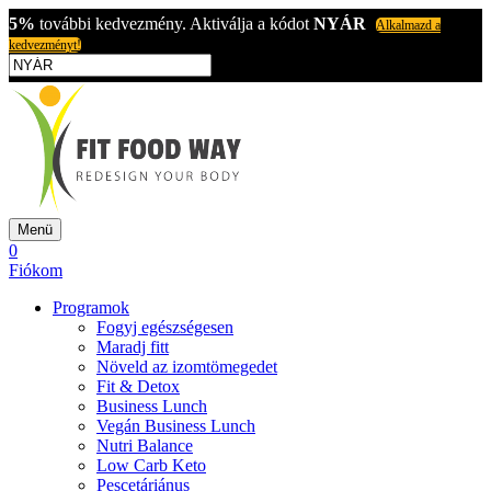
5%
további kedvezmény. Aktiválja a kódot
NYÁR
Alkalmazd a
kedvezményt!
Menü
0
Fiókom
Programok
Fogyj egészségesen
Maradj fitt
Növeld az izomtömegedet
Fit & Detox
Business Lunch
Vegán Business Lunch
Nutri Balance
Low Carb Keto
Pescetáriánus