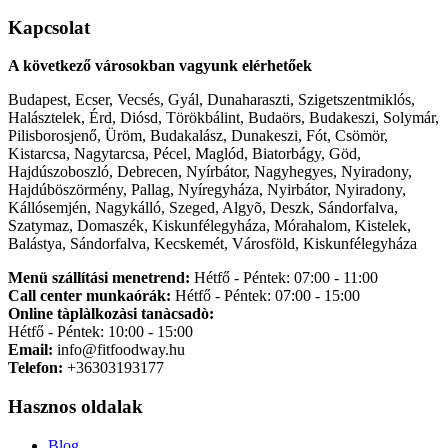
Kapcsolat
A következő városokban vagyunk elérhetőek
Budapest, Ecser, Vecsés, Gyál, Dunaharaszti, Szigetszentmiklós,
Halásztelek, Érd, Diósd, Törökbálint, Budaörs, Budakeszi, Solymár,
Pilisborosjenő, Üröm, Budakalász, Dunakeszi, Fót, Csömör,
Kistarcsa, Nagytarcsa, Pécel, Maglód, Biatorbágy, Göd,
Hajdúszoboszló, Debrecen, Nyírbátor, Nagyhegyes, Nyiradony,
Hajdúböszörmény, Pallag, Nyíregyháza, Nyirbátor, Nyiradony,
Kállósemjén, Nagykálló, Szeged, Algyõ, Deszk, Sándorfalva,
Szatymaz, Domaszék, Kiskunfélegyháza, Mórahalom, Kistelek,
Balástya, Sándorfalva, Kecskemét, Városföld, Kiskunfélegyháza
Menü szállítási menetrend:
Hétfő - Péntek: 07:00 - 11:00
Call center munkaórák:
Hétfő - Péntek: 07:00 - 15:00
Online tàplàlkozàsi tanàcsadò:
Hétfő - Péntek: 10:00 - 15:00
Email:
info@fitfoodway.hu
Telefon:
+36303193177
Hasznos oldalak
Blog