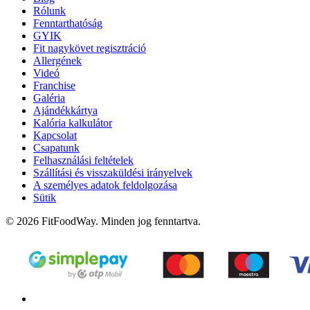
Rólunk
Fenntarthatóság
GYIK
Fit nagykövet regisztráció
Allergének
Videó
Franchise
Galéria
Ajándékkártya
Kalória kalkulátor
Kapcsolat
Csapatunk
Felhasználási feltételek
Szállítási és visszaküldési irányelvek
A személyes adatok feldolgozása
Sütik
© 2026 FitFoodWay. Minden jog fenntartva.