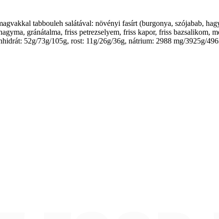
 magvakkal tabbouleh salátával: növényi fasírt (burgonya, szójabab, ha
agyma, gránátalma, friss petrezselyem, friss kapor, friss bazsalikom, m
szénhidrát: 52g/73g/105g, rost: 11g/26g/36g, nátrium: 2988 mg/3925g/4