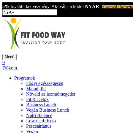
5%
további kedvezmény. Aktiválja a kódot
NYÁR
Alkalmazd a kedvezm
Menü
0
Fiókom
Programok
Fogyj egészségesen
Maradj fitt
Növeld az izomtömegedet
Fit & Detox
Business Lunch
Vegán Business Lunch
Nutri Balance
Low Carb Keto
Pescetáriánus
Vegán