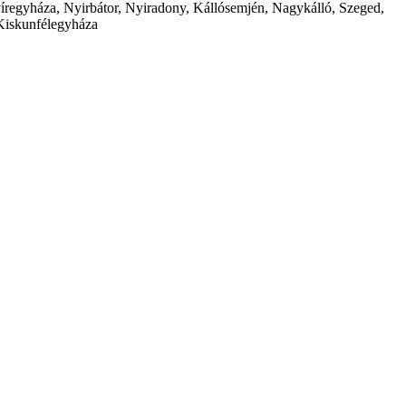
íregyháza, Nyirbátor, Nyiradony, Kállósemjén, Nagykálló, Szeged,
Kiskunfélegyháza