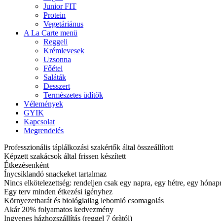
Junior FIT
Protein
Vegetáriánus
A La Carte menü
Reggeli
Krémlevesek
Uzsonna
Főétel
Saláták
Desszert
Természetes üdítők
Vélemények
GYIK
Kapcsolat
Megrendelés
Professzionális táplálkozási szakértők által összeállított
Képzett szakácsok által frissen készített
Étkezésenként
Ínycsiklandó snackeket tartalmaz
Nincs elkötelezettség: rendeljen csak egy napra, egy hétre, egy hóna
Egy terv minden étkezési igényhez
Környezetbarát és biológiailag lebomló csomagolás
Akár 20% folyamatos kedvezmény
Ingyenes házhozszállítás (reggel 7 óràtól)