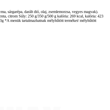
gyma, sárgarépa, darált dió, olaj, zsemlemorzsa, vegyes magvak).
enta, citrom Súly: 250 g/350 g/500 g kalória: 269 kcal, kalória: 423
963g *A menük tartalmazhatnak mélyhűtött terméket/ mélyhűtött