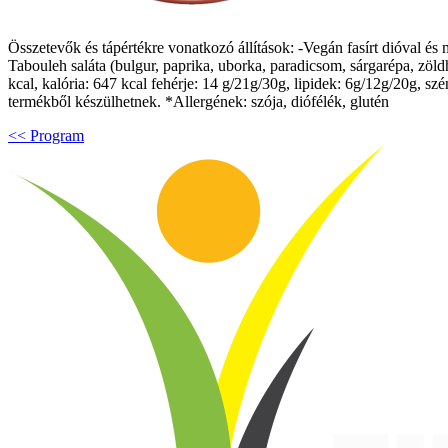
Összetevők és tápértékre vonatkozó állítások: -Vegán fasírt dióval és
Tabouleh saláta (bulgur, paprika, uborka, paradicsom, sárgarépa, zöldh
kcal, kalória: 647 kcal fehérje: 14 g/21g/30g, lipidek: 6g/12g/20g, 
termékből készülhetnek. *Allergének: szója, diófélék, glutén
<< Program