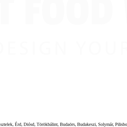
ásztelek, Érd, Diósd, Törökbálint, Budaörs, Budakeszi, Solymár, Pilis