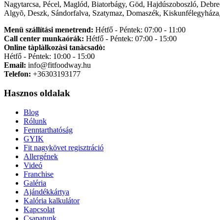
Nagytarcsa, Pécel, Maglód, Biatorbágy, Göd, Hajdúszoboszló, Debre
Algyõ, Deszk, Sándorfalva, Szatymaz, Domaszék, Kiskunfélegyháza,
Menü szállítási menetrend:
Hétfő - Péntek: 07:00 - 11:00
Call center munkaórák:
Hétfő - Péntek: 07:00 - 15:00
Online tàplàlkozàsi tanàcsadò:
Hétfő - Péntek: 10:00 - 15:00
Email:
info@fitfoodway.hu
Telefon:
+36303193177
Hasznos oldalak
Blog
Rólunk
Fenntarthatóság
GYIK
Fit nagykövet regisztráció
Allergének
Videó
Franchise
Galéria
Ajándékkártya
Kalória kalkulátor
Kapcsolat
Csapatunk