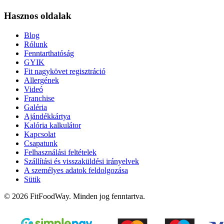
Hasznos oldalak
Blog
Rólunk
Fenntarthatóság
GYIK
Fit nagykövet regisztráció
Allergének
Videó
Franchise
Galéria
Ajándékkártya
Kalória kalkulátor
Kapcsolat
Csapatunk
Felhasználási feltételek
Szállítási és visszaküldési irányelvek
A személyes adatok feldolgozása
Sütik
© 2026 FitFoodWay. Minden jog fenntartva.