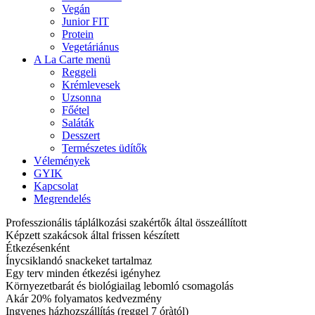
Vegán
Junior FIT
Protein
Vegetáriánus
A La Carte menü
Reggeli
Krémlevesek
Uzsonna
Főétel
Saláták
Desszert
Természetes üdítők
Vélemények
GYIK
Kapcsolat
Megrendelés
Professzionális táplálkozási szakértők által összeállított
Képzett szakácsok által frissen készített
Étkezésenként
Ínycsiklandó snackeket tartalmaz
Egy terv minden étkezési igényhez
Környezetbarát és biológiailag lebomló csomagolás
Akár 20% folyamatos kedvezmény
Ingyenes házhozszállítás (reggel 7 óràtól)