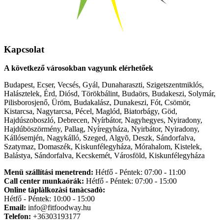
Kapcsolat
A következő városokban vagyunk elérhetőek
Budapest, Ecser, Vecsés, Gyál, Dunaharaszti, Szigetszentmiklós,
Halásztelek, Érd, Diósd, Törökbálint, Budaörs, Budakeszi, Solymár,
Pilisborosjenő, Üröm, Budakalász, Dunakeszi, Fót, Csömör,
Kistarcsa, Nagytarcsa, Pécel, Maglód, Biatorbágy, Göd,
Hajdúszoboszló, Debrecen, Nyírbátor, Nagyhegyes, Nyiradony,
Hajdúböszörmény, Pallag, Nyíregyháza, Nyirbátor, Nyiradony,
Kállósemjén, Nagykálló, Szeged, Algyõ, Deszk, Sándorfalva,
Szatymaz, Domaszék, Kiskunfélegyháza, Mórahalom, Kistelek,
Balástya, Sándorfalva, Kecskemét, Városföld, Kiskunfélegyháza
Menü szállítási menetrend:
Hétfő - Péntek: 07:00 - 11:00
Call center munkaórák:
Hétfő - Péntek: 07:00 - 15:00
Online tàplàlkozàsi tanàcsadò:
Hétfő - Péntek: 10:00 - 15:00
Email:
info@fitfoodway.hu
Telefon:
+36303193177