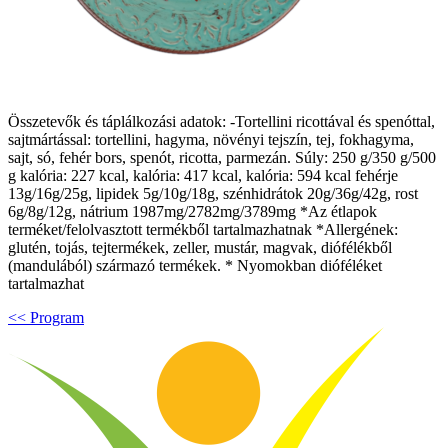
Összetevők és táplálkozási adatok: -Tortellini ricottával és spenóttal,
sajtmártással: tortellini, hagyma, növényi tejszín, tej, fokhagyma,
sajt, só, fehér bors, spenót, ricotta, parmezán. Súly: 250 g/350 g/500
g kalória: 227 kcal, kalória: 417 kcal, kalória: 594 kcal fehérje
13g/16g/25g, lipidek 5g/10g/18g, szénhidrátok 20g/36g/42g, rost
6g/8g/12g, nátrium 1987mg/2782mg/3789mg *Az étlapok
terméket/felolvasztott termékből tartalmazhatnak *Allergének:
glutén, tojás, tejtermékek, zeller, mustár, magvak, diófélékből
(mandulából) származó termékek. * Nyomokban dióféléket
tartalmazhat
<< Program