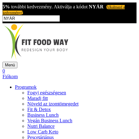
5%
további kedvezmény. Aktiválja a kódot
NYÁR
Alkalmazd a
kedvezményt!
Menü
0
Fiókom
Programok
Fogyj egészségesen
Maradj fitt
Növeld az izomtömegedet
Fit & Detox
Business Lunch
Vegán Business Lunch
Nutri Balance
Low Carb Keto
Pescetáriánus