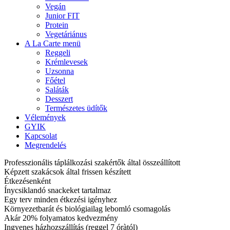
Vegán
Junior FIT
Protein
Vegetáriánus
A La Carte menü
Reggeli
Krémlevesek
Uzsonna
Főétel
Saláták
Desszert
Természetes üdítők
Vélemények
GYIK
Kapcsolat
Megrendelés
Professzionális táplálkozási szakértők által összeállított
Képzett szakácsok által frissen készített
Étkezésenként
Ínycsiklandó snackeket tartalmaz
Egy terv minden étkezési igényhez
Környezetbarát és biológiailag lebomló csomagolás
Akár 20% folyamatos kedvezmény
Ingyenes házhozszállítás (reggel 7 óràtól)