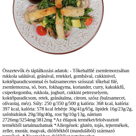
Összetevők és táplálkozási adatok: - Tőkehalfilé zsemlemorzsában
rukkola salátával, gránával, retekkel, gombával, cukkinivel,
koktélparadicsommal és balzsamecetes szósszal: tőkehal filé,
zsemlemorzsa, só, bors, fokhagyma, koriander, curry, kakukkfű,
csiperkegomba, rukkola, joghurt, cukkini petrezselyem,
koktélparadicsom, retek, gránátalma, citrom, szósz (balzsamecet,
olívaolaj, méz). Súly: 250 g/350 g/500 g kalória: 368 kcal, kalória:
397 kcal, kalória: 578 kcal fehérje 30g/41g/65g, lipidek 16g/23g/2g,
szénhidrátok 29g/30g/40g, rost 9g/10g/13g, nátrium
2726mg/3254mg/3812mg *Az étlapok terméket/felolvasztott
termékből tartalmazhatnak *Allergének: glutén, tojás, tejtermékek,
zeller, mustár, magvak, diófélékből (mandulából) származó