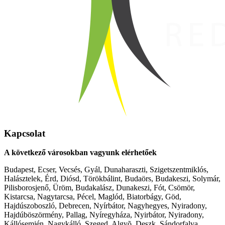
Kapcsolat
A következő városokban vagyunk elérhetőek
Budapest, Ecser, Vecsés, Gyál, Dunaharaszti, Szigetszentmiklós,
Halásztelek, Érd, Diósd, Törökbálint, Budaörs, Budakeszi, Solymár,
Pilisborosjenő, Üröm, Budakalász, Dunakeszi, Fót, Csömör,
Kistarcsa, Nagytarcsa, Pécel, Maglód, Biatorbágy, Göd,
Hajdúszoboszló, Debrecen, Nyírbátor, Nagyhegyes, Nyiradony,
Hajdúböszörmény, Pallag, Nyíregyháza, Nyirbátor, Nyiradony,
Kállósemjén, Nagykálló, Szeged, Algyõ, Deszk, Sándorfalva,