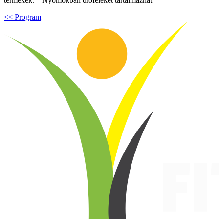
termékek. * Nyomokban dióféléket tartalmazhat
<< Program