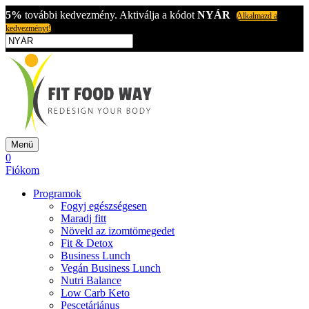
5%
további kedvezmény. Aktiválja a kódot
NYÁR
Alkalmazd a
kedvezményt!
Menü
0
Fiókom
Programok
Fogyj egészségesen
Maradj fitt
Növeld az izomtömegedet
Fit & Detox
Business Lunch
Vegán Business Lunch
Nutri Balance
Low Carb Keto
Pescetáriánus