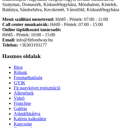
Szatymaz, Domaszék, Kiskunfélegyháza, Mórahalom, Kistelek,
Balástya, Sándorfalva, Kecskemét, Városföld, Kiskunfélegyháza
Menü szállítási menetrend:
Hétfő - Péntek: 07:00 - 11:00
Call center munkaórák:
Hétfő - Péntek: 07:00 - 15:00
Online tàplàlkozàsi tanàcsadò:
Hétfő - Péntek: 10:00 - 15:00
Email:
info@fitfoodway.hu
Telefon:
+36303193177
Hasznos oldalak
Blog
Rólunk
Fenntarthatóság
GYIK
Fit nagykövet regisztráció
Allergének
Videó
Franchise
Galéria
Ajándékkártya
Kalória kalkulátor
Kapcsolat