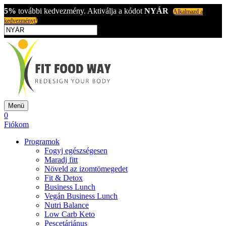
5%
további kedvezmény. Aktiválja a kódot
NYÁR
Alkalmazd a
kedvezményt!
Menü
0
Fiókom
Programok
Fogyj egészségesen
Maradj fitt
Növeld az izomtömegedet
Fit & Detox
Business Lunch
Vegán Business Lunch
Nutri Balance
Low Carb Keto
Pescetáriánus