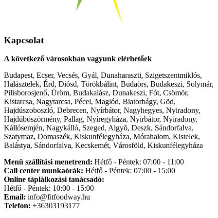
Kapcsolat
A következő városokban vagyunk elérhetőek
Budapest, Ecser, Vecsés, Gyál, Dunaharaszti, Szigetszentmiklós,
Halásztelek, Érd, Diósd, Törökbálint, Budaörs, Budakeszi, Solymár,
Pilisborosjenő, Üröm, Budakalász, Dunakeszi, Fót, Csömör,
Kistarcsa, Nagytarcsa, Pécel, Maglód, Biatorbágy, Göd,
Hajdúszoboszló, Debrecen, Nyírbátor, Nagyhegyes, Nyiradony,
Hajdúböszörmény, Pallag, Nyíregyháza, Nyirbátor, Nyiradony,
Kállósemjén, Nagykálló, Szeged, Algyõ, Deszk, Sándorfalva,
Szatymaz, Domaszék, Kiskunfélegyháza, Mórahalom, Kistelek,
Balástya, Sándorfalva, Kecskemét, Városföld, Kiskunfélegyháza
Menü szállítási menetrend:
Hétfő - Péntek: 07:00 - 11:00
Call center munkaórák:
Hétfő - Péntek: 07:00 - 15:00
Online tàplàlkozàsi tanàcsadò:
Hétfő - Péntek: 10:00 - 15:00
Email:
info@fitfoodway.hu
Telefon:
+36303193177