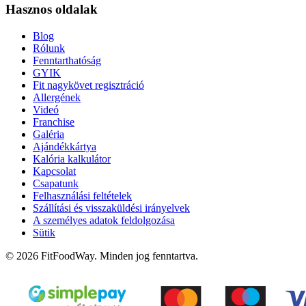
Hasznos oldalak
Blog
Rólunk
Fenntarthatóság
GYIK
Fit nagykövet regisztráció
Allergének
Videó
Franchise
Galéria
Ajándékkártya
Kalória kalkulátor
Kapcsolat
Csapatunk
Felhasználási feltételek
Szállítási és visszaküldési irányelvek
A személyes adatok feldolgozása
Sütik
© 2026 FitFoodWay. Minden jog fenntartva.