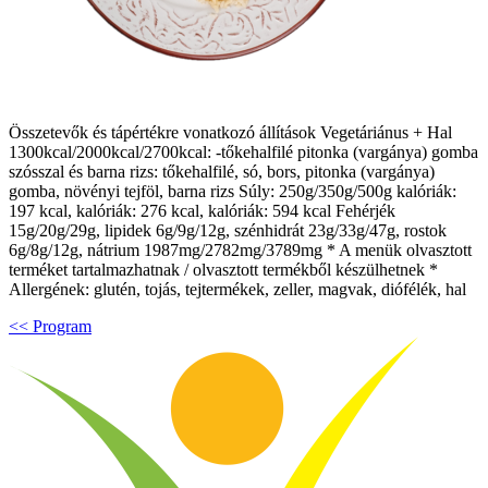
Összetevők és tápértékre vonatkozó állítások Vegetáriánus + Hal
1300kcal/2000kcal/2700kcal: -tőkehalfilé pitonka (vargánya) gomba
szósszal és barna rizs: tőkehalfilé, só, bors, pitonka (vargánya)
gomba, növényi tejföl, barna rizs Súly: 250g/350g/500g kalóriák:
197 kcal, kalóriák: 276 kcal, kalóriák: 594 kcal Fehérjék
15g/20g/29g, lipidek 6g/9g/12g, szénhidrát 23g/33g/47g, rostok
6g/8g/12g, nátrium 1987mg/2782mg/3789mg * A menük olvasztott
terméket tartalmazhatnak / olvasztott termékből készülhetnek *
Allergének: glutén, tojás, tejtermékek, zeller, magvak, diófélék, hal
<< Program