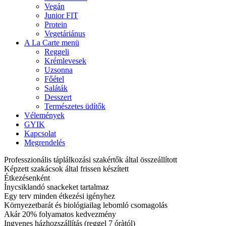
Vegán
Junior FIT
Protein
Vegetáriánus
A La Carte menü
Reggeli
Krémlevesek
Uzsonna
Főétel
Saláták
Desszert
Természetes üdítők
Vélemények
GYIK
Kapcsolat
Megrendelés
Professzionális táplálkozási szakértők által összeállított
Képzett szakácsok által frissen készített
Étkezésenként
Ínycsiklandó snackeket tartalmaz
Egy terv minden étkezési igényhez
Környezetbarát és biológiailag lebomló csomagolás
Akár 20% folyamatos kedvezmény
Ingyenes házhozszállítás (reggel 7 óràtól)