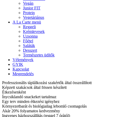
Vegán
Junior FIT
Protein
Vegetáriánus
A La Carte menü
Reggeli
Krémlevesek
Uzsonna
Főétel
Saláták
Desszert
Természetes üdítők
Vélemények
GYIK
Kapcsolat
Megrendelés
Professzionális táplálkozási szakértők által összeállított
Képzett szakácsok által frissen készített
Étkezésenként
Ínycsiklandó snackeket tartalmaz
Egy terv minden étkezési igényhez
Környezetbarát és biológiailag lebomló csomagolás
Akár 20% folyamatos kedvezmény
Ingyenes házhozszállítás (reggel 7 óràtól)