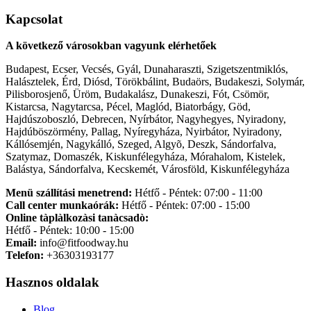
Kapcsolat
A következő városokban vagyunk elérhetőek
Budapest, Ecser, Vecsés, Gyál, Dunaharaszti, Szigetszentmiklós,
Halásztelek, Érd, Diósd, Törökbálint, Budaörs, Budakeszi, Solymár,
Pilisborosjenő, Üröm, Budakalász, Dunakeszi, Fót, Csömör,
Kistarcsa, Nagytarcsa, Pécel, Maglód, Biatorbágy, Göd,
Hajdúszoboszló, Debrecen, Nyírbátor, Nagyhegyes, Nyiradony,
Hajdúböszörmény, Pallag, Nyíregyháza, Nyirbátor, Nyiradony,
Kállósemjén, Nagykálló, Szeged, Algyõ, Deszk, Sándorfalva,
Szatymaz, Domaszék, Kiskunfélegyháza, Mórahalom, Kistelek,
Balástya, Sándorfalva, Kecskemét, Városföld, Kiskunfélegyháza
Menü szállítási menetrend:
Hétfő - Péntek: 07:00 - 11:00
Call center munkaórák:
Hétfő - Péntek: 07:00 - 15:00
Online tàplàlkozàsi tanàcsadò:
Hétfő - Péntek: 10:00 - 15:00
Email:
info@fitfoodway.hu
Telefon:
+36303193177
Hasznos oldalak
Blog