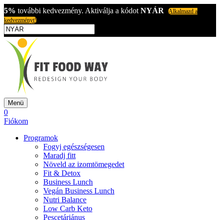
5%
további kedvezmény. Aktiválja a kódot
NYÁR
Alkalmazd a
kedvezményt!
Menü
0
Fiókom
Programok
Fogyj egészségesen
Maradj fitt
Növeld az izomtömegedet
Fit & Detox
Business Lunch
Vegán Business Lunch
Nutri Balance
Low Carb Keto
Pescetáriánus