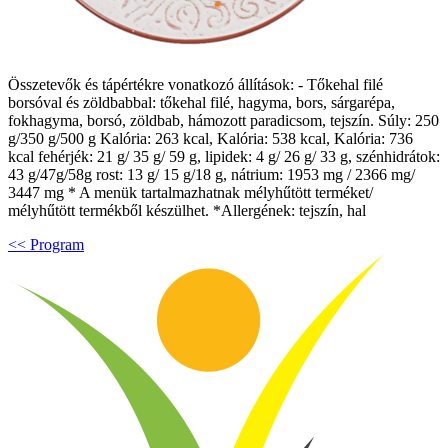
Összetevők és tápértékre vonatkozó állítások: - Tőkehal filé
borsóval és zöldbabbal: tőkehal filé, hagyma, bors, sárgarépa,
fokhagyma, borsó, zöldbab, hámozott paradicsom, tejszín. Súly: 250
g/350 g/500 g Kalória: 263 kcal, Kalória: 538 kcal, Kalória: 736
kcal fehérjék: 21 g/ 35 g/ 59 g, lipidek: 4 g/ 26 g/ 33 g, szénhidrátok:
43 g/47g/58g rost: 13 g/ 15 g/18 g, nátrium: 1953 mg / 2366 mg/
3447 mg * A menük tartalmazhatnak mélyhűtött terméket/
mélyhűtött termékből készülhet. *Allergének: tejszín, hal
<< Program