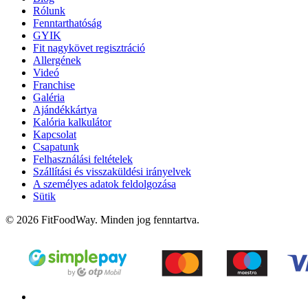
Rólunk
Fenntarthatóság
GYIK
Fit nagykövet regisztráció
Allergének
Videó
Franchise
Galéria
Ajándékkártya
Kalória kalkulátor
Kapcsolat
Csapatunk
Felhasználási feltételek
Szállítási és visszaküldési irányelvek
A személyes adatok feldolgozása
Sütik
© 2026 FitFoodWay. Minden jog fenntartva.