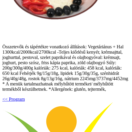
Összetevők és tápértékre vonatkozó állítások: Vegetáriánus + Hal
1300kcal/2000kcal/2700kcal -Teljes kiőrlésű kenyér, krémsajttal,
joghurttal, pestoval, szelet paprikával és olajbogyóval: krémsajt,
joghurt, pesto szósz, friss kápia paprika, zöld olajbogyó Súly:
200g/300g/400g kalóriák: 275 kcal, kalóriák: 458 kcal, kalóriák:
650 kcal Fehérjék 9g/15g/18g, lipidek 15g/30g/35g, szénhidrát
26g/40g/48g, rostok 8g/13g/16g, nátrium 2245mg/3737mg/4452mg
* A menük tartalmazhatnak mélyhűtött terméket/ mélyhűtött
termékből készülhetnek. *Allergének: glutén, tejtermék,
<< Program