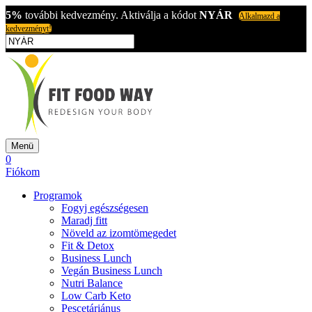
5%
további kedvezmény. Aktiválja a kódot
NYÁR
Alkalmazd a
kedvezményt!
Menü
0
Fiókom
Programok
Fogyj egészségesen
Maradj fitt
Növeld az izomtömegedet
Fit & Detox
Business Lunch
Vegán Business Lunch
Nutri Balance
Low Carb Keto
Pescetáriánus