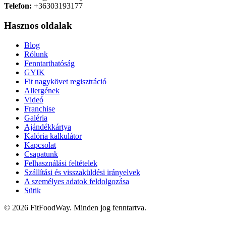
Telefon:
+36303193177
Hasznos oldalak
Blog
Rólunk
Fenntarthatóság
GYIK
Fit nagykövet regisztráció
Allergének
Videó
Franchise
Galéria
Ajándékkártya
Kalória kalkulátor
Kapcsolat
Csapatunk
Felhasználási feltételek
Szállítási és visszaküldési irányelvek
A személyes adatok feldolgozása
Sütik
© 2026 FitFoodWay. Minden jog fenntartva.