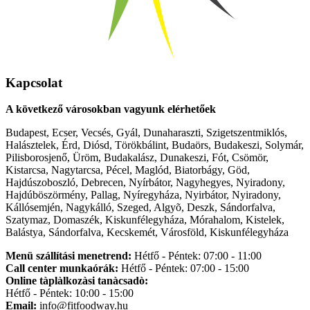
Kapcsolat
A következő városokban vagyunk elérhetőek
Budapest, Ecser, Vecsés, Gyál, Dunaharaszti, Szigetszentmiklós,
Halásztelek, Érd, Diósd, Törökbálint, Budaörs, Budakeszi, Solymár,
Pilisborosjenő, Üröm, Budakalász, Dunakeszi, Fót, Csömör,
Kistarcsa, Nagytarcsa, Pécel, Maglód, Biatorbágy, Göd,
Hajdúszoboszló, Debrecen, Nyírbátor, Nagyhegyes, Nyiradony,
Hajdúböszörmény, Pallag, Nyíregyháza, Nyirbátor, Nyiradony,
Kállósemjén, Nagykálló, Szeged, Algyõ, Deszk, Sándorfalva,
Szatymaz, Domaszék, Kiskunfélegyháza, Mórahalom, Kistelek,
Balástya, Sándorfalva, Kecskemét, Városföld, Kiskunfélegyháza
Menü szállítási menetrend:
Hétfő - Péntek: 07:00 - 11:00
Call center munkaórák:
Hétfő - Péntek: 07:00 - 15:00
Online tàplàlkozàsi tanàcsadò:
Hétfő - Péntek: 10:00 - 15:00
Email:
info@fitfoodway.hu