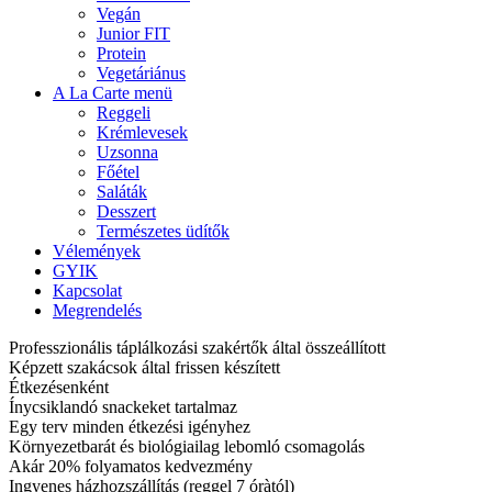
Vegán
Junior FIT
Protein
Vegetáriánus
A La Carte menü
Reggeli
Krémlevesek
Uzsonna
Főétel
Saláták
Desszert
Természetes üdítők
Vélemények
GYIK
Kapcsolat
Megrendelés
Professzionális táplálkozási szakértők által összeállított
Képzett szakácsok által frissen készített
Étkezésenként
Ínycsiklandó snackeket tartalmaz
Egy terv minden étkezési igényhez
Környezetbarát és biológiailag lebomló csomagolás
Akár 20% folyamatos kedvezmény
Ingyenes házhozszállítás (reggel 7 óràtól)