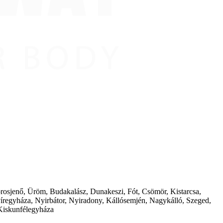
borosjenő, Üröm, Budakalász, Dunakeszi, Fót, Csömör, Kistarcsa,
íregyháza, Nyirbátor, Nyiradony, Kállósemjén, Nagykálló, Szeged,
Kiskunfélegyháza