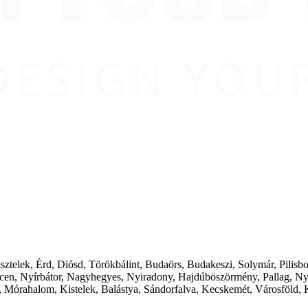
ásztelek, Érd, Diósd, Törökbálint, Budaörs, Budakeszi, Solymár, Pilis
cen, Nyírbátor, Nagyhegyes, Nyiradony, Hajdúböszörmény, Pallag, Ny
 Mórahalom, Kistelek, Balástya, Sándorfalva, Kecskemét, Városföld, 