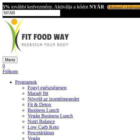
5%
további kedvezmény. Aktiválja a kódot
NYÁR
Alkalmazd a kedvezm
Menü
0
Fiókom
Programok
Fogyj egészségesen
Maradj fitt
Növeld az izomtömegedet
Fit & Detox
Business Lunch
Vegán Business Lunch
Nutri Balance
Low Carb Keto
Pescetáriánus
Vegán