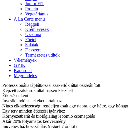
Junior FIT
Protein
Vegetáriánus
A La Carte menü
Reggeli
Krémlevesek
Uzsonna
Főétel
Saláták
Desszert
Természetes üdítők
Vélemények
GYIK
Kapcsolat
Megrendelés
Professzionális táplálkozási szakértők által összeállított
Képzett szakácsok által frissen készített
Étkezésenként
Ínycsiklandó snackeket tartalmaz
Nincs elkötelezettség: rendeljen csak egy napra, egy hétre, egy hóna
Egy terv minden étkezési igényhez
Környezetbarát és biológiailag lebomló csomagolás
Akár 20% folyamatos kedvezmény
Ingyenes házhozszállítás (reggel 7 óràtól)