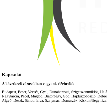
Kapcsolat
A következő városokban vagyunk elérhetőek
Budapest, Ecser, Vecsés, Gyál, Dunaharaszti, Szigetszentmiklós, Hal
Nagytarcsa, Pécel, Maglód, Biatorbágy, Göd, Hajdúszoboszló, Debre
Algyõ, Deszk, Sándorfalva, Szatymaz, Domaszék, Kiskunfélegyháza,