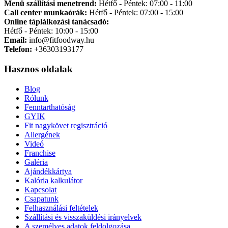
Menü szállítási menetrend:
Hétfő - Péntek: 07:00 - 11:00
Call center munkaórák:
Hétfő - Péntek: 07:00 - 15:00
Online tàplàlkozàsi tanàcsadò:
Hétfő - Péntek: 10:00 - 15:00
Email:
info@fitfoodway.hu
Telefon:
+36303193177
Hasznos oldalak
Blog
Rólunk
Fenntarthatóság
GYIK
Fit nagykövet regisztráció
Allergének
Videó
Franchise
Galéria
Ajándékkártya
Kalória kalkulátor
Kapcsolat
Csapatunk
Felhasználási feltételek
Szállítási és visszaküldési irányelvek
A személyes adatok feldolgozása