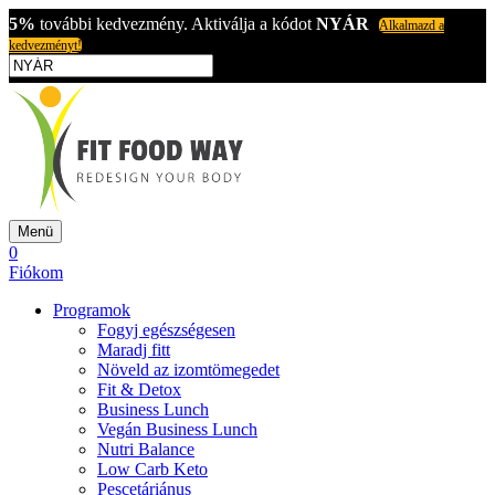
5%
további kedvezmény. Aktiválja a kódot
NYÁR
Alkalmazd a
kedvezményt!
Menü
0
Fiókom
Programok
Fogyj egészségesen
Maradj fitt
Növeld az izomtömegedet
Fit & Detox
Business Lunch
Vegán Business Lunch
Nutri Balance
Low Carb Keto
Pescetáriánus