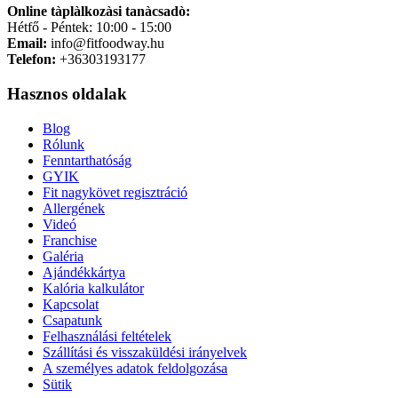
Online tàplàlkozàsi tanàcsadò:
Hétfő - Péntek: 10:00 - 15:00
Email:
info@fitfoodway.hu
Telefon:
+36303193177
Hasznos oldalak
Blog
Rólunk
Fenntarthatóság
GYIK
Fit nagykövet regisztráció
Allergének
Videó
Franchise
Galéria
Ajándékkártya
Kalória kalkulátor
Kapcsolat
Csapatunk
Felhasználási feltételek
Szállítási és visszaküldési irányelvek
A személyes adatok feldolgozása
Sütik