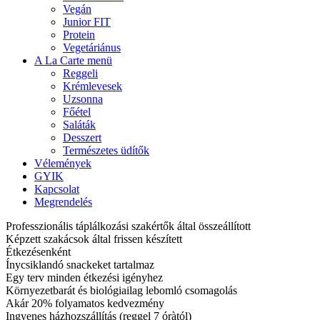
Vegán
Junior FIT
Protein
Vegetáriánus
A La Carte menü
Reggeli
Krémlevesek
Uzsonna
Főétel
Saláták
Desszert
Természetes üdítők
Vélemények
GYIK
Kapcsolat
Megrendelés
Professzionális táplálkozási szakértők által összeállított
Képzett szakácsok által frissen készített
Étkezésenként
Ínycsiklandó snackeket tartalmaz
Egy terv minden étkezési igényhez
Környezetbarát és biológiailag lebomló csomagolás
Akár 20% folyamatos kedvezmény
Ingyenes házhozszállítás (reggel 7 óràtól)