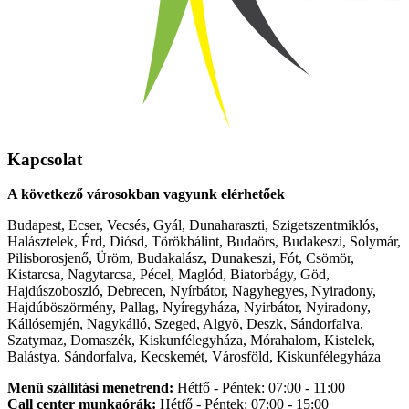
Kapcsolat
A következő városokban vagyunk elérhetőek
Budapest, Ecser, Vecsés, Gyál, Dunaharaszti, Szigetszentmiklós,
Halásztelek, Érd, Diósd, Törökbálint, Budaörs, Budakeszi, Solymár,
Pilisborosjenő, Üröm, Budakalász, Dunakeszi, Fót, Csömör,
Kistarcsa, Nagytarcsa, Pécel, Maglód, Biatorbágy, Göd,
Hajdúszoboszló, Debrecen, Nyírbátor, Nagyhegyes, Nyiradony,
Hajdúböszörmény, Pallag, Nyíregyháza, Nyirbátor, Nyiradony,
Kállósemjén, Nagykálló, Szeged, Algyõ, Deszk, Sándorfalva,
Szatymaz, Domaszék, Kiskunfélegyháza, Mórahalom, Kistelek,
Balástya, Sándorfalva, Kecskemét, Városföld, Kiskunfélegyháza
Menü szállítási menetrend:
Hétfő - Péntek: 07:00 - 11:00
Call center munkaórák:
Hétfő - Péntek: 07:00 - 15:00