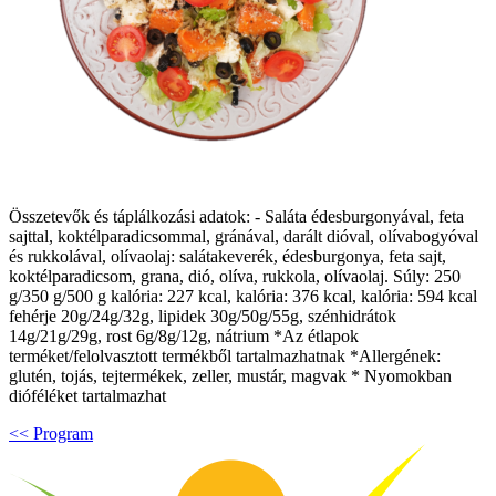
Összetevők és táplálkozási adatok: - Saláta édesburgonyával, feta
sajttal, koktélparadicsommal, gránával, darált dióval, olívabogyóval
és rukkolával, olívaolaj: salátakeverék, édesburgonya, feta sajt,
koktélparadicsom, grana, dió, olíva, rukkola, olívaolaj. Súly: 250
g/350 g/500 g kalória: 227 kcal, kalória: 376 kcal, kalória: 594 kcal
fehérje 20g/24g/32g, lipidek 30g/50g/55g, szénhidrátok
14g/21g/29g, rost 6g/8g/12g, nátrium *Az étlapok
terméket/felolvasztott termékből tartalmazhatnak *Allergének:
glutén, tojás, tejtermékek, zeller, mustár, magvak * Nyomokban
dióféléket tartalmazhat
<< Program