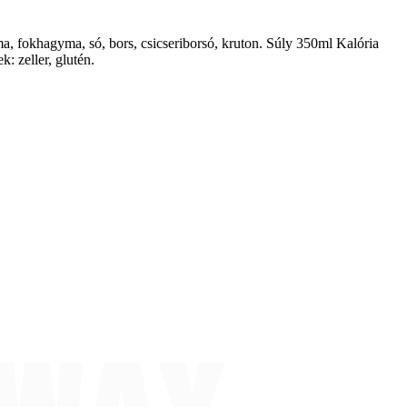
a, fokhagyma, só, bors, csicseriborsó, kruton. Súly 350ml Kalória
: zeller, glutén.