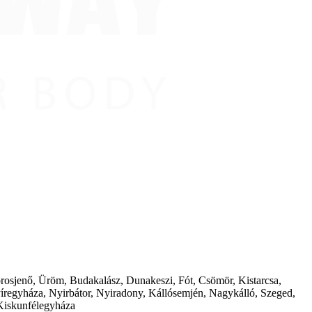
borosjenő, Üröm, Budakalász, Dunakeszi, Fót, Csömör, Kistarcsa,
íregyháza, Nyirbátor, Nyiradony, Kállósemjén, Nagykálló, Szeged,
Kiskunfélegyháza