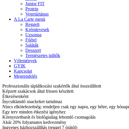
Junior FIT
Protein
Vegetáriánus
A La Carte menü
Reggeli
Krémlevesek
Uzsonna
Főétel
Saláták
Desszert
Természetes üdítők
Vélemények
GYIK
Kapcsolat
Megrendelés
Professzionális táplálkozási szakértők által összeállított
Képzett szakácsok által frissen készített
Étkezésenként
Ínycsiklandó snackeket tartalmaz
Nincs elkötelezettség: rendeljen csak egy napra, egy hétre, egy hóna
Egy terv minden étkezési igényhez
Környezetbarát és biológiailag lebomló csomagolás
Akár 20% folyamatos kedvezmény
Ingyenes házhozszállítás (reggel 7 óràtól)