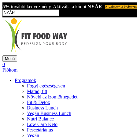
5%
további kedvezmény. Aktiválja a kódot
NYÁR
Alkalmazd a kedvezm
Menü
0
Fiókom
Programok
Fogyj egészségesen
Maradj fitt
Növeld az izomtömegedet
Fit & Detox
Business Lunch
Vegán Business Lunch
Nutri Balance
Low Carb Keto
Pescetáriánus
Vegán