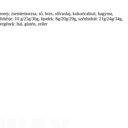
onty, zsemlemorzsa, só, bors, olívaolaj, kukoricaliszt, hagyma,
l fehérje: 10 g/25g/36g, lipidek: 8g/20g/29g, szénhidrát: 21g/24g/34g,
gének: hal, glutén, zeller