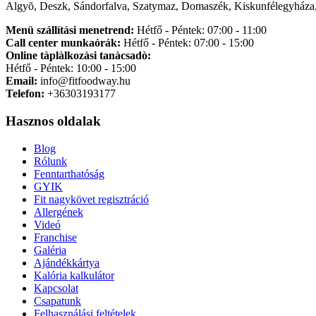
Algyõ, Deszk, Sándorfalva, Szatymaz, Domaszék, Kiskunfélegyháza,
Menü szállítási menetrend:
Hétfő - Péntek: 07:00 - 11:00
Call center munkaórák:
Hétfő - Péntek: 07:00 - 15:00
Online tàplàlkozàsi tanàcsadò:
Hétfő - Péntek: 10:00 - 15:00
Email:
info@fitfoodway.hu
Telefon:
+36303193177
Hasznos oldalak
Blog
Rólunk
Fenntarthatóság
GYIK
Fit nagykövet regisztráció
Allergének
Videó
Franchise
Galéria
Ajándékkártya
Kalória kalkulátor
Kapcsolat
Csapatunk
Felhasználási feltételek