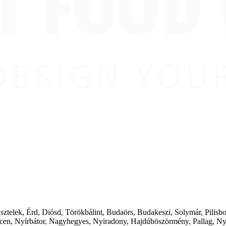
ásztelek, Érd, Diósd, Törökbálint, Budaörs, Budakeszi, Solymár, Pilis
cen, Nyírbátor, Nagyhegyes, Nyiradony, Hajdúböszörmény, Pallag, Ny