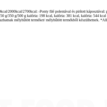
cal/2000kcal/2700kcal: -Ponty filé polentával és pirított káposztával: p
250 g/350 g/500 g kalória: 198 kcal, kalória: 381 kcal, kalória: 544 kca
atnak mélyhűtött terméket/ mélyhűtött termékből készülhetnek. *Aller