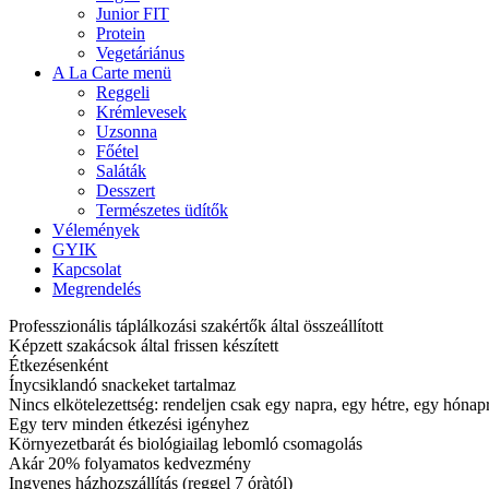
Junior FIT
Protein
Vegetáriánus
A La Carte menü
Reggeli
Krémlevesek
Uzsonna
Főétel
Saláták
Desszert
Természetes üdítők
Vélemények
GYIK
Kapcsolat
Megrendelés
Professzionális táplálkozási szakértők által összeállított
Képzett szakácsok által frissen készített
Étkezésenként
Ínycsiklandó snackeket tartalmaz
Nincs elkötelezettség: rendeljen csak egy napra, egy hétre, egy hóna
Egy terv minden étkezési igényhez
Környezetbarát és biológiailag lebomló csomagolás
Akár 20% folyamatos kedvezmény
Ingyenes házhozszállítás (reggel 7 óràtól)