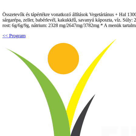
Összetevők és tápértékre vonatkozó állítások Vegetáriánus + Hal 1300k
sárgarépa, zeller, babérlevél, kakukkfű, savanyú káposzta, víz. Súly: 
rost: 6g/6g/9g, nátrium: 2328 mg/2647mg/3782mg * A menük tartalmazh
<< Program