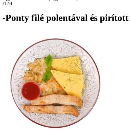
Ebéd
-Ponty filé polentával és piríto