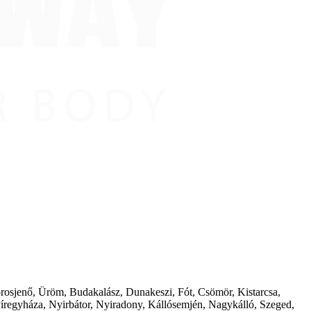
borosjenő, Üröm, Budakalász, Dunakeszi, Fót, Csömör, Kistarcsa,
íregyháza, Nyirbátor, Nyiradony, Kállósemjén, Nagykálló, Szeged,