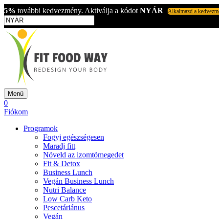
5%
további kedvezmény. Aktiválja a kódot
NYÁR
Alkalmazd a kedvezm
Menü
0
Fiókom
Programok
Fogyj egészségesen
Maradj fitt
Növeld az izomtömegedet
Fit & Detox
Business Lunch
Vegán Business Lunch
Nutri Balance
Low Carb Keto
Pescetáriánus
Vegán