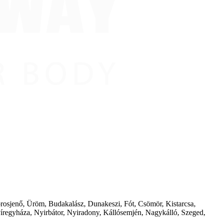
borosjenő, Üröm, Budakalász, Dunakeszi, Fót, Csömör, Kistarcsa,
íregyháza, Nyirbátor, Nyiradony, Kállósemjén, Nagykálló, Szeged,