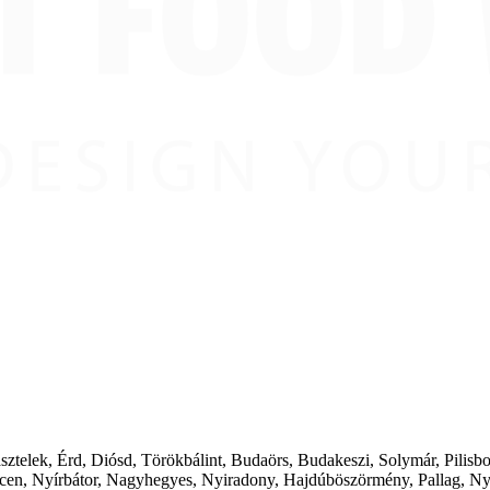
ásztelek, Érd, Diósd, Törökbálint, Budaörs, Budakeszi, Solymár, Pilis
cen, Nyírbátor, Nagyhegyes, Nyiradony, Hajdúböszörmény, Pallag, Ny