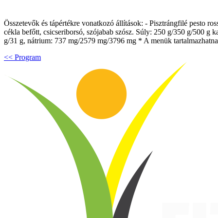
Összetevők és tápértékre vonatkozó állítások: - Pisztrángfilé pesto ro
cékla befőtt, csicseriborsó, szójabab szósz. Súly: 250 g/350 g/500 g kal
g/31 g, nátrium: 737 mg/2579 mg/3796 mg * A menük tartalmazhatnak m
<< Program