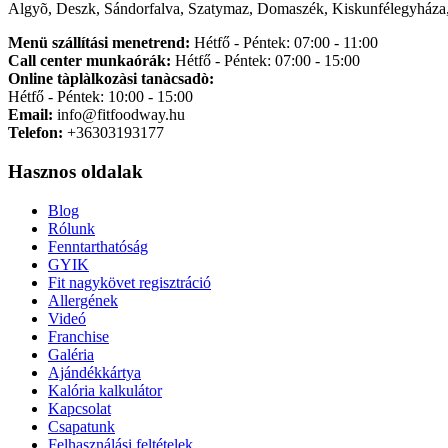
Algyõ, Deszk, Sándorfalva, Szatymaz, Domaszék, Kiskunfélegyháza,
Menü szállítási menetrend:
Hétfő - Péntek: 07:00 - 11:00
Call center munkaórák:
Hétfő - Péntek: 07:00 - 15:00
Online tàplàlkozàsi tanàcsadò:
Hétfő - Péntek: 10:00 - 15:00
Email:
info@fitfoodway.hu
Telefon:
+36303193177
Hasznos oldalak
Blog
Rólunk
Fenntarthatóság
GYIK
Fit nagykövet regisztráció
Allergének
Videó
Franchise
Galéria
Ajándékkártya
Kalória kalkulátor
Kapcsolat
Csapatunk
Felhasználási feltételek