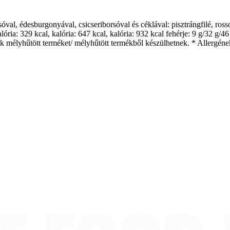
ssóval, édesburgonyával, csicseriborsóval és céklával: pisztrángfilé, ro
ória: 329 kcal, kalória: 647 kcal, kalória: 932 kcal fehérje: 9 g/32 g/46
élyhűtött terméket/ mélyhűtött termékből készülhetnek. * Allergének: