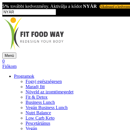
5%
további kedvezmény. Aktiválja a kódot
NYÁR
Alkalmazd a kedvezm
Menü
0
Fiókom
Programok
Fogyj egészségesen
Maradj fitt
Növeld az izomtömegedet
Fit & Detox
Business Lunch
Vegán Business Lunch
Nutri Balance
Low Carb Keto
Pescetáriánus
Vegán