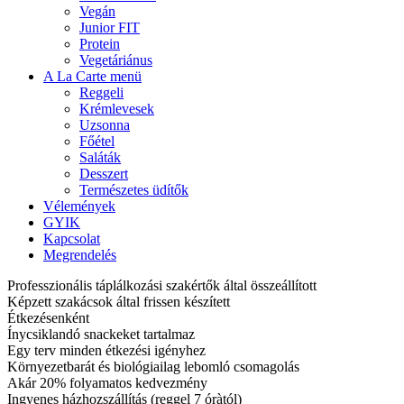
Vegán
Junior FIT
Protein
Vegetáriánus
A La Carte menü
Reggeli
Krémlevesek
Uzsonna
Főétel
Saláták
Desszert
Természetes üdítők
Vélemények
GYIK
Kapcsolat
Megrendelés
Professzionális táplálkozási szakértők által összeállított
Képzett szakácsok által frissen készített
Étkezésenként
Ínycsiklandó snackeket tartalmaz
Egy terv minden étkezési igényhez
Környezetbarát és biológiailag lebomló csomagolás
Akár 20% folyamatos kedvezmény
Ingyenes házhozszállítás (reggel 7 óràtól)