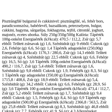
Pisztrángfilé bulgurral és cukkinivel: pisztrángfilé, só, fehér bors,
paradicsomszósz, babérlevél, bazsalikom, petrezselyem, bulgur,
cukkini, hagyma, sárgarépa, fokhagyma, tejföl, citromlé, joghurt,
majonéz, ecetes uborka. Súly 250g/350g/500g Kalória: Tápérték
100g-onként Energiaérték (kJ/kcal): 470,5 / 112,2, Zsír (g): 5,7
ebből: Telített zsírsavak (g) 1,6, Szénhidrát (g): 9 ebből: Cukrok (g):
2,6, Fehérje (g): 6,6, Só (g): 1,4 Tápérték adagonként (250,00g)
Energiaérték (kJ/kcal): 1176,3 / 280,6, Zsír (g): 14,3 ebből: Telített
zsírsavak (g) 4, Szénhidrát (g): 22,5 ebből: Cukrok (g): 6,6, Fehérje
(g): 16,5, Só (g): 3,6 Tápérték 100g-onként Energiaérték (kJ/kcal):
490,2 / 116,7, Zsír (g): 5,4 ebből: Telített zsírsavak (g) 1,6,
Szénhidrát (g): 9,8 ebből: Cukrok (g): 1,9, Fehérjék (g): 8,3, Só (g):
1 Tápérték egy adagonként (350,00 g) Energiaérték (kJ/kcal):
1715,8 / 408,6, Zsír (g): 18,9 ebből: Telített zsírsavak (g) 5,4,
Szénhidrát (g): 34,2 ebből: Cukrok (g): 6,6, Fehérjék (g): 28,9, Só
(g): 3,6 Tápérték 100 g-onként Energiaérték (kJ/kcal): 473,4 / 112,7,
Zsír (g): 5,2 ebből: Telített zsírsavak (g) 1,7, Szénhidrát (g): 9,4
ebből: Cukrok (g): 1,5, Fehérjék (g): 8,4, Só (g): 0,9 Tápérték egy
adagonként (500,00 g) Energiaérték (kJ/kcal): 2366,8 / 563,5, Zsír
(g): 25,8 ebből: Telített zsírsavak (g) 8,3, Szénhidrát (g): 46,8 ebből:
Cukrok (g): 7,7, Fehérjék (g): 41,9, Só (g): 4,3 Allergéneket