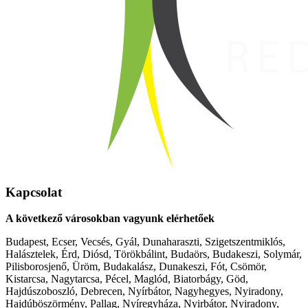
Kapcsolat
A következő városokban vagyunk elérhetőek
Budapest, Ecser, Vecsés, Gyál, Dunaharaszti, Szigetszentmiklós,
Halásztelek, Érd, Diósd, Törökbálint, Budaörs, Budakeszi, Solymár,
Pilisborosjenő, Üröm, Budakalász, Dunakeszi, Fót, Csömör,
Kistarcsa, Nagytarcsa, Pécel, Maglód, Biatorbágy, Göd,
Hajdúszoboszló, Debrecen, Nyírbátor, Nagyhegyes, Nyiradony,
Hajdúböszörmény, Pallag, Nyíregyháza, Nyirbátor, Nyiradony,