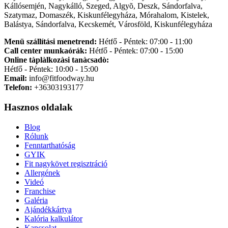
Kállósemjén, Nagykálló, Szeged, Algyõ, Deszk, Sándorfalva,
Szatymaz, Domaszék, Kiskunfélegyháza, Mórahalom, Kistelek,
Balástya, Sándorfalva, Kecskemét, Városföld, Kiskunfélegyháza
Menü szállítási menetrend:
Hétfő - Péntek: 07:00 - 11:00
Call center munkaórák:
Hétfő - Péntek: 07:00 - 15:00
Online tàplàlkozàsi tanàcsadò:
Hétfő - Péntek: 10:00 - 15:00
Email:
info@fitfoodway.hu
Telefon:
+36303193177
Hasznos oldalak
Blog
Rólunk
Fenntarthatóság
GYIK
Fit nagykövet regisztráció
Allergének
Videó
Franchise
Galéria
Ajándékkártya
Kalória kalkulátor
Kapcsolat