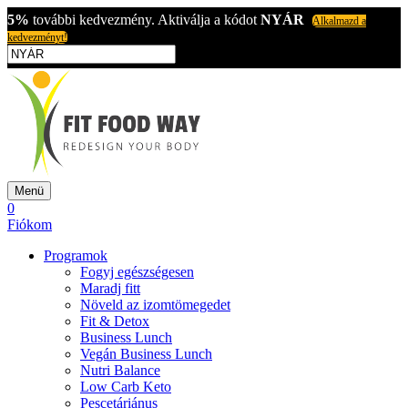
5%
további kedvezmény. Aktiválja a kódot
NYÁR
Alkalmazd a
kedvezményt!
Menü
0
Fiókom
Programok
Fogyj egészségesen
Maradj fitt
Növeld az izomtömegedet
Fit & Detox
Business Lunch
Vegán Business Lunch
Nutri Balance
Low Carb Keto
Pescetáriánus