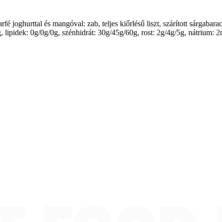
fé joghurttal és mangóval: zab, teljes kiőrlésű liszt, szárított sárgabar
g/1g, lipidek: 0g/0g/0g, szénhidrát: 30g/45g/60g, rost: 2g/4g/5g, nátri