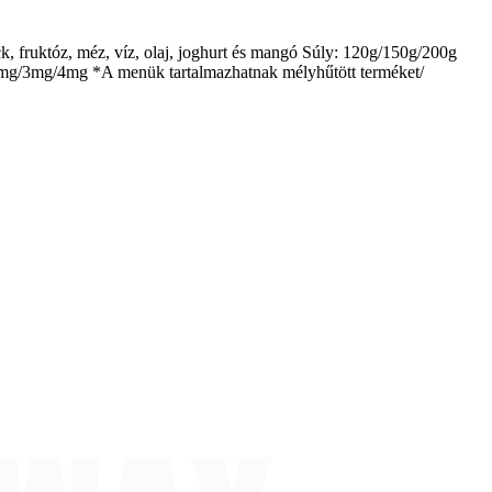
ack, fruktóz, méz, víz, olaj, joghurt és mangó Súly: 120g/150g/200g
um: 2mg/3mg/4mg *A menük tartalmazhatnak mélyhűtött terméket/