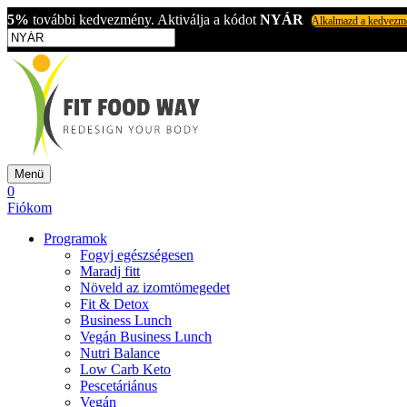
5%
további kedvezmény. Aktiválja a kódot
NYÁR
Alkalmazd a kedvezm
Menü
0
Fiókom
Programok
Fogyj egészségesen
Maradj fitt
Növeld az izomtömegedet
Fit & Detox
Business Lunch
Vegán Business Lunch
Nutri Balance
Low Carb Keto
Pescetáriánus
Vegán