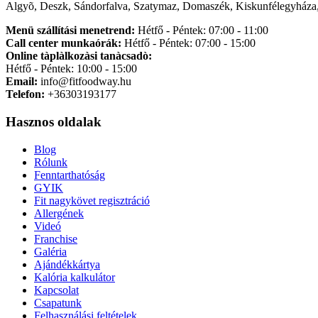
Algyõ, Deszk, Sándorfalva, Szatymaz, Domaszék, Kiskunfélegyháza,
Menü szállítási menetrend:
Hétfő - Péntek: 07:00 - 11:00
Call center munkaórák:
Hétfő - Péntek: 07:00 - 15:00
Online tàplàlkozàsi tanàcsadò:
Hétfő - Péntek: 10:00 - 15:00
Email:
info@fitfoodway.hu
Telefon:
+36303193177
Hasznos oldalak
Blog
Rólunk
Fenntarthatóság
GYIK
Fit nagykövet regisztráció
Allergének
Videó
Franchise
Galéria
Ajándékkártya
Kalória kalkulátor
Kapcsolat
Csapatunk
Felhasználási feltételek