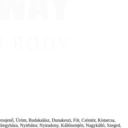
borosjenő, Üröm, Budakalász, Dunakeszi, Fót, Csömör, Kistarcsa,
íregyháza, Nyirbátor, Nyiradony, Kállósemjén, Nagykálló, Szeged,