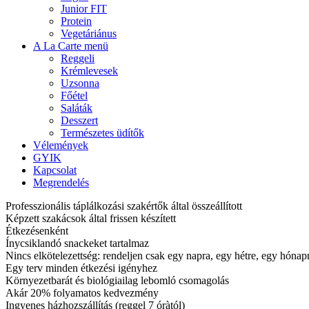
Junior FIT
Protein
Vegetáriánus
A La Carte menü
Reggeli
Krémlevesek
Uzsonna
Főétel
Saláták
Desszert
Természetes üdítők
Vélemények
GYIK
Kapcsolat
Megrendelés
Professzionális táplálkozási szakértők által összeállított
Képzett szakácsok által frissen készített
Étkezésenként
Ínycsiklandó snackeket tartalmaz
Nincs elkötelezettség: rendeljen csak egy napra, egy hétre, egy hóna
Egy terv minden étkezési igényhez
Környezetbarát és biológiailag lebomló csomagolás
Akár 20% folyamatos kedvezmény
Ingyenes házhozszállítás (reggel 7 óràtól)