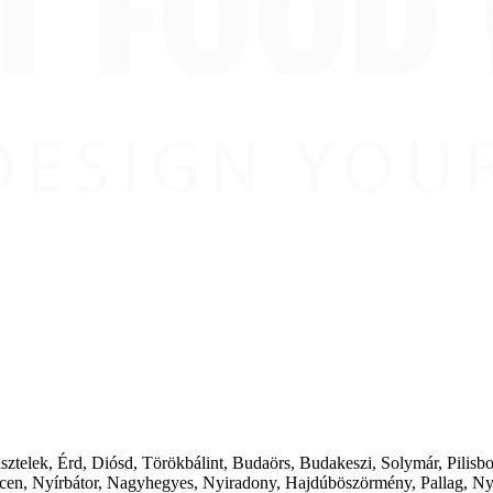
ásztelek, Érd, Diósd, Törökbálint, Budaörs, Budakeszi, Solymár, Pilis
cen, Nyírbátor, Nagyhegyes, Nyiradony, Hajdúböszörmény, Pallag, Ny