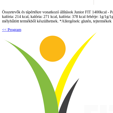
Összetevők és tápértékre vonatkozó állítások Junior FIT 1400kcal - Par
kalória: 214 kcal, kalória: 271 kcal, kalória: 378 kcal fehérje: 1g/1
mélyhűtött termékből készülhetnek. *Allergének: glutén, tejtermékek
<< Program