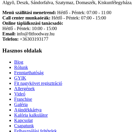
Algyõ, Deszk, Sándorfalva, Szatymaz, Domaszék, Kiskunfélegyháza,
Menü szállítási menetrend:
Hétfő - Péntek: 07:00 - 11:00
Call center munkaórák:
Hétfő - Péntek: 07:00 - 15:00
Online tàplàlkozàsi tanàcsadò:
Hétfő - Péntek: 10:00 - 15:00
Email:
info@fitfoodway.hu
Telefon:
+36303193177
Hasznos oldalak
Blog
Rólunk
Fenntarthatóság
GYIK
Fit nagykövet regisztráció
Allergének
Videó
Franchise
Galéria
Ajándékkártya
Kalória kalkulátor
Kapcsolat
Csapatunk
Felhasználási feltételek