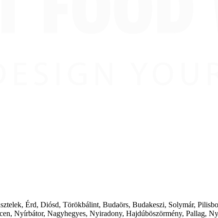
ásztelek, Érd, Diósd, Törökbálint, Budaörs, Budakeszi, Solymár, Pilis
cen, Nyírbátor, Nagyhegyes, Nyiradony, Hajdúböszörmény, Pallag, Ny