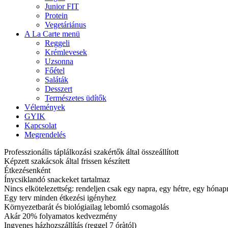
Junior FIT
Protein
Vegetáriánus
A La Carte menü
Reggeli
Krémlevesek
Uzsonna
Főétel
Saláták
Desszert
Természetes üdítők
Vélemények
GYIK
Kapcsolat
Megrendelés
Professzionális táplálkozási szakértők által összeállított
Képzett szakácsok által frissen készített
Étkezésenként
Ínycsiklandó snackeket tartalmaz
Nincs elkötelezettség: rendeljen csak egy napra, egy hétre, egy hóna
Egy terv minden étkezési igényhez
Környezetbarát és biológiailag lebomló csomagolás
Akár 20% folyamatos kedvezmény
Ingyenes házhozszállítás (reggel 7 óràtól)