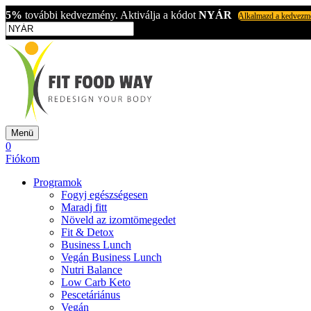
5%
további kedvezmény. Aktiválja a kódot
NYÁR
Alkalmazd a kedvezm
Menü
0
Fiókom
Programok
Fogyj egészségesen
Maradj fitt
Növeld az izomtömegedet
Fit & Detox
Business Lunch
Vegán Business Lunch
Nutri Balance
Low Carb Keto
Pescetáriánus
Vegán