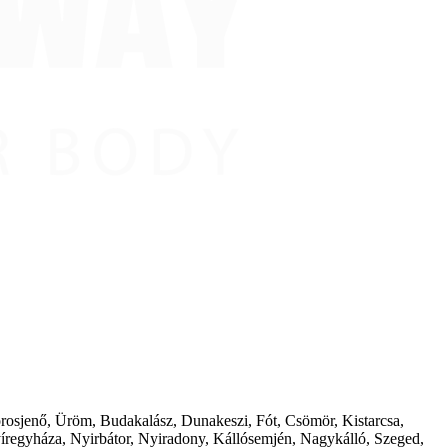
borosjenő, Üröm, Budakalász, Dunakeszi, Fót, Csömör, Kistarcsa,
íregyháza, Nyirbátor, Nyiradony, Kállósemjén, Nagykálló, Szeged,