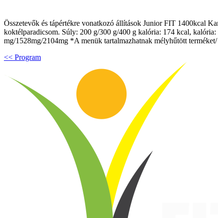
Összetevők és tápértékre vonatkozó állítások Junior FIT 1400kcal Kar
koktélparadicsom. Súly: 200 g/300 g/400 g kalória: 174 kcal, kalória: 
mg/1528mg/2104mg *A menük tartalmazhatnak mélyhűtött terméket/ m
<< Program