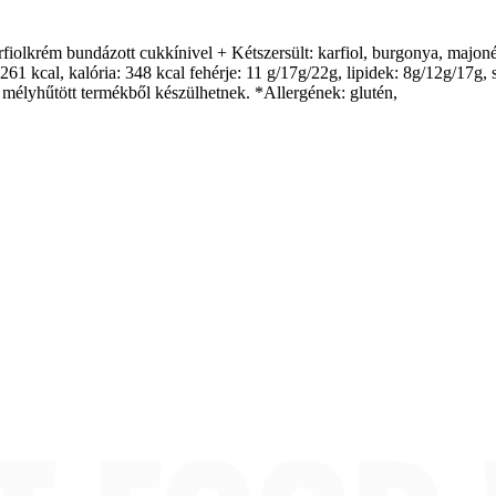
fiolkrém bundázott cukkínivel + Kétszersült: karfiol, burgonya, majoné
261 kcal, kalória: 348 kcal fehérje: 11 g/17g/22g, lipidek: 8g/12g/17g,
élyhűtött termékből készülhetnek. *Allergének: glutén,