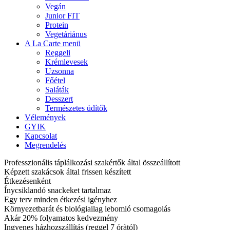
Vegán
Junior FIT
Protein
Vegetáriánus
A La Carte menü
Reggeli
Krémlevesek
Uzsonna
Főétel
Saláták
Desszert
Természetes üdítők
Vélemények
GYIK
Kapcsolat
Megrendelés
Professzionális táplálkozási szakértők által összeállított
Képzett szakácsok által frissen készített
Étkezésenként
Ínycsiklandó snackeket tartalmaz
Egy terv minden étkezési igényhez
Környezetbarát és biológiailag lebomló csomagolás
Akár 20% folyamatos kedvezmény
Ingyenes házhozszállítás (reggel 7 óràtól)