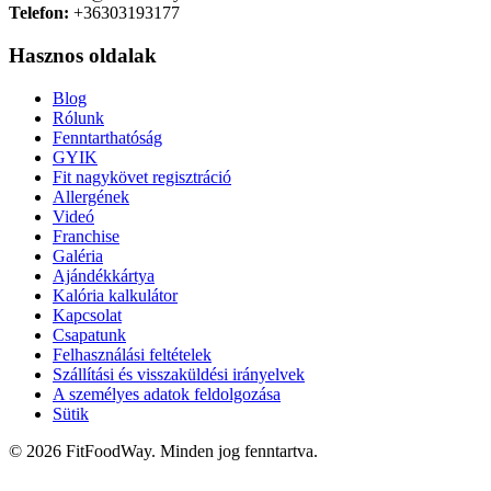
Telefon:
+36303193177
Hasznos oldalak
Blog
Rólunk
Fenntarthatóság
GYIK
Fit nagykövet regisztráció
Allergének
Videó
Franchise
Galéria
Ajándékkártya
Kalória kalkulátor
Kapcsolat
Csapatunk
Felhasználási feltételek
Szállítási és visszaküldési irányelvek
A személyes adatok feldolgozása
Sütik
© 2026 FitFoodWay. Minden jog fenntartva.