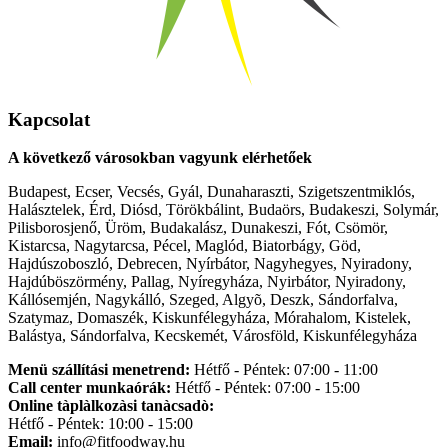
Kapcsolat
A következő városokban vagyunk elérhetőek
Budapest, Ecser, Vecsés, Gyál, Dunaharaszti, Szigetszentmiklós,
Halásztelek, Érd, Diósd, Törökbálint, Budaörs, Budakeszi, Solymár,
Pilisborosjenő, Üröm, Budakalász, Dunakeszi, Fót, Csömör,
Kistarcsa, Nagytarcsa, Pécel, Maglód, Biatorbágy, Göd,
Hajdúszoboszló, Debrecen, Nyírbátor, Nagyhegyes, Nyiradony,
Hajdúböszörmény, Pallag, Nyíregyháza, Nyirbátor, Nyiradony,
Kállósemjén, Nagykálló, Szeged, Algyõ, Deszk, Sándorfalva,
Szatymaz, Domaszék, Kiskunfélegyháza, Mórahalom, Kistelek,
Balástya, Sándorfalva, Kecskemét, Városföld, Kiskunfélegyháza
Menü szállítási menetrend:
Hétfő - Péntek: 07:00 - 11:00
Call center munkaórák:
Hétfő - Péntek: 07:00 - 15:00
Online tàplàlkozàsi tanàcsadò:
Hétfő - Péntek: 10:00 - 15:00
Email:
info@fitfoodway.hu