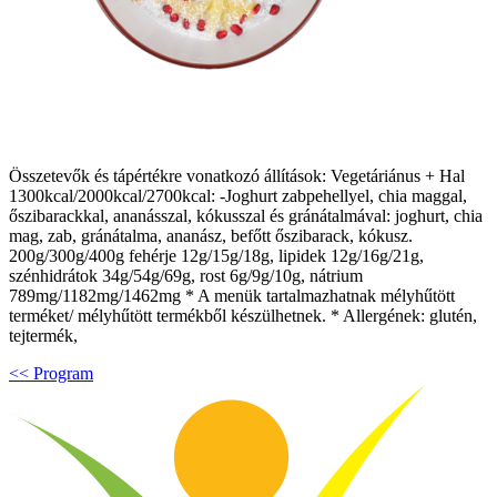
Összetevők és tápértékre vonatkozó állítások: Vegetáriánus + Hal
1300kcal/2000kcal/2700kcal: -Joghurt zabpehellyel, chia maggal,
őszibarackkal, ananásszal, kókusszal és gránátalmával: joghurt, chia
mag, zab, gránátalma, ananász, befőtt őszibarack, kókusz.
200g/300g/400g fehérje 12g/15g/18g, lipidek 12g/16g/21g,
szénhidrátok 34g/54g/69g, rost 6g/9g/10g, nátrium
789mg/1182mg/1462mg * A menük tartalmazhatnak mélyhűtött
terméket/ mélyhűtött termékből készülhetnek. * Allergének: glutén,
tejtermék,
<< Program