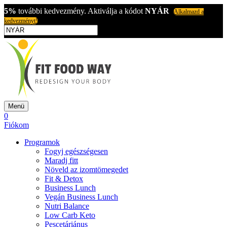
5%
további kedvezmény. Aktiválja a kódot
NYÁR
Alkalmazd a
kedvezményt!
Menü
0
Fiókom
Programok
Fogyj egészségesen
Maradj fitt
Növeld az izomtömegedet
Fit & Detox
Business Lunch
Vegán Business Lunch
Nutri Balance
Low Carb Keto
Pescetáriánus