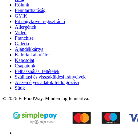
Rólunk
Fenntarthatóság
GYIK
Fit nagykövet regisztráció
Allergének
Videó
Franchise
Galéria
Ajándékkártya
Kalória kalkulátor
Kapcsolat
Csapatunk
Felhasználási feltételek
Szállítási és visszaküldési irányelvek
A személyes adatok feldolgozása
Sütik
© 2026 FitFoodWay. Minden jog fenntartva.