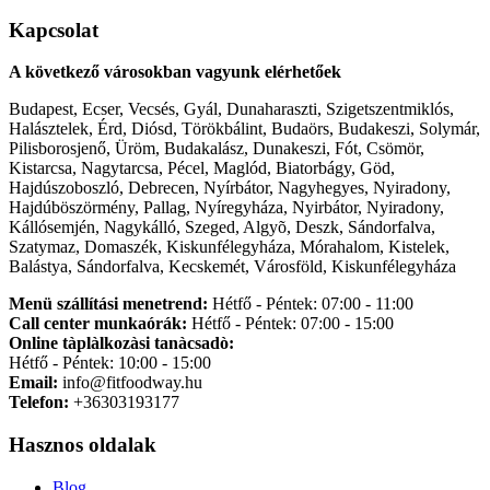
Kapcsolat
A következő városokban vagyunk elérhetőek
Budapest, Ecser, Vecsés, Gyál, Dunaharaszti, Szigetszentmiklós,
Halásztelek, Érd, Diósd, Törökbálint, Budaörs, Budakeszi, Solymár,
Pilisborosjenő, Üröm, Budakalász, Dunakeszi, Fót, Csömör,
Kistarcsa, Nagytarcsa, Pécel, Maglód, Biatorbágy, Göd,
Hajdúszoboszló, Debrecen, Nyírbátor, Nagyhegyes, Nyiradony,
Hajdúböszörmény, Pallag, Nyíregyháza, Nyirbátor, Nyiradony,
Kállósemjén, Nagykálló, Szeged, Algyõ, Deszk, Sándorfalva,
Szatymaz, Domaszék, Kiskunfélegyháza, Mórahalom, Kistelek,
Balástya, Sándorfalva, Kecskemét, Városföld, Kiskunfélegyháza
Menü szállítási menetrend:
Hétfő - Péntek: 07:00 - 11:00
Call center munkaórák:
Hétfő - Péntek: 07:00 - 15:00
Online tàplàlkozàsi tanàcsadò:
Hétfő - Péntek: 10:00 - 15:00
Email:
info@fitfoodway.hu
Telefon:
+36303193177
Hasznos oldalak
Blog