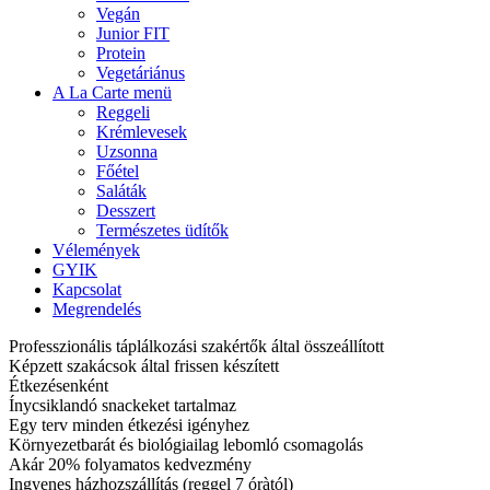
Vegán
Junior FIT
Protein
Vegetáriánus
A La Carte menü
Reggeli
Krémlevesek
Uzsonna
Főétel
Saláták
Desszert
Természetes üdítők
Vélemények
GYIK
Kapcsolat
Megrendelés
Professzionális táplálkozási szakértők által összeállított
Képzett szakácsok által frissen készített
Étkezésenként
Ínycsiklandó snackeket tartalmaz
Egy terv minden étkezési igényhez
Környezetbarát és biológiailag lebomló csomagolás
Akár 20% folyamatos kedvezmény
Ingyenes házhozszállítás (reggel 7 óràtól)