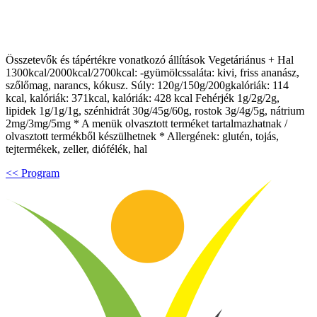
Összetevők és tápértékre vonatkozó állítások Vegetáriánus + Hal
1300kcal/2000kcal/2700kcal: -gyümölcssaláta: kivi, friss ananász,
szőlőmag, narancs, kókusz. Súly: 120g/150g/200gkalóriák: 114
kcal, kalóriák: 371kcal, kalóriák: 428 kcal Fehérjék 1g/2g/2g,
lipidek 1g/1g/1g, szénhidrát 30g/45g/60g, rostok 3g/4g/5g, nátrium
2mg/3mg/5mg * A menük olvasztott terméket tartalmazhatnak /
olvasztott termékből készülhetnek * Allergének: glutén, tojás,
tejtermékek, zeller, diófélék, hal
<< Program