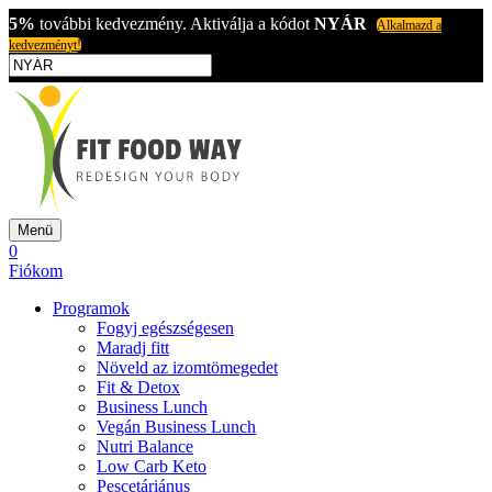
5%
további kedvezmény. Aktiválja a kódot
NYÁR
Alkalmazd a
kedvezményt!
Menü
0
Fiókom
Programok
Fogyj egészségesen
Maradj fitt
Növeld az izomtömegedet
Fit & Detox
Business Lunch
Vegán Business Lunch
Nutri Balance
Low Carb Keto
Pescetáriánus