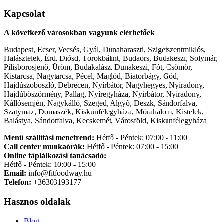
Kapcsolat
A következő városokban vagyunk elérhetőek
Budapest, Ecser, Vecsés, Gyál, Dunaharaszti, Szigetszentmiklós,
Halásztelek, Érd, Diósd, Törökbálint, Budaörs, Budakeszi, Solymár,
Pilisborosjenő, Üröm, Budakalász, Dunakeszi, Fót, Csömör,
Kistarcsa, Nagytarcsa, Pécel, Maglód, Biatorbágy, Göd,
Hajdúszoboszló, Debrecen, Nyírbátor, Nagyhegyes, Nyiradony,
Hajdúböszörmény, Pallag, Nyíregyháza, Nyirbátor, Nyiradony,
Kállósemjén, Nagykálló, Szeged, Algyõ, Deszk, Sándorfalva,
Szatymaz, Domaszék, Kiskunfélegyháza, Mórahalom, Kistelek,
Balástya, Sándorfalva, Kecskemét, Városföld, Kiskunfélegyháza
Menü szállítási menetrend:
Hétfő - Péntek: 07:00 - 11:00
Call center munkaórák:
Hétfő - Péntek: 07:00 - 15:00
Online tàplàlkozàsi tanàcsadò:
Hétfő - Péntek: 10:00 - 15:00
Email:
info@fitfoodway.hu
Telefon:
+36303193177
Hasznos oldalak
Blog