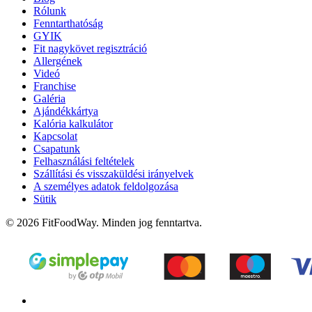
Rólunk
Fenntarthatóság
GYIK
Fit nagykövet regisztráció
Allergének
Videó
Franchise
Galéria
Ajándékkártya
Kalória kalkulátor
Kapcsolat
Csapatunk
Felhasználási feltételek
Szállítási és visszaküldési irányelvek
A személyes adatok feldolgozása
Sütik
© 2026 FitFoodWay. Minden jog fenntartva.