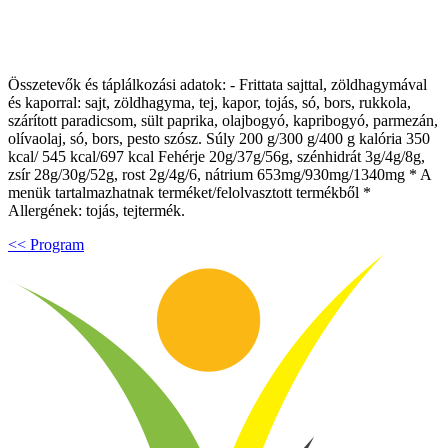
Összetevők és táplálkozási adatok: - Frittata sajttal, zöldhagymával
és kaporral: sajt, zöldhagyma, tej, kapor, tojás, só, bors, rukkola,
szárított paradicsom, sült paprika, olajbogyó, kapribogyó, parmezán,
olívaolaj, só, bors, pesto szósz. Súly 200 g/300 g/400 g kalória 350
kcal/ 545 kcal/697 kcal Fehérje 20g/37g/56g, szénhidrát 3g/4g/8g,
zsír 28g/30g/52g, rost 2g/4g/6, nátrium 653mg/930mg/1340mg * A
menük tartalmazhatnak terméket/felolvasztott termékből *
Allergének: tojás, tejtermék.
<< Program