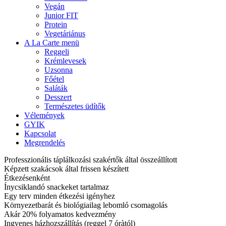
Vegán
Junior FIT
Protein
Vegetáriánus
A La Carte menü
Reggeli
Krémlevesek
Uzsonna
Főétel
Saláták
Desszert
Természetes üdítők
Vélemények
GYIK
Kapcsolat
Megrendelés
Professzionális táplálkozási szakértők által összeállított
Képzett szakácsok által frissen készített
Étkezésenként
Ínycsiklandó snackeket tartalmaz
Egy terv minden étkezési igényhez
Környezetbarát és biológiailag lebomló csomagolás
Akár 20% folyamatos kedvezmény
Ingyenes házhozszállítás (reggel 7 óràtól)