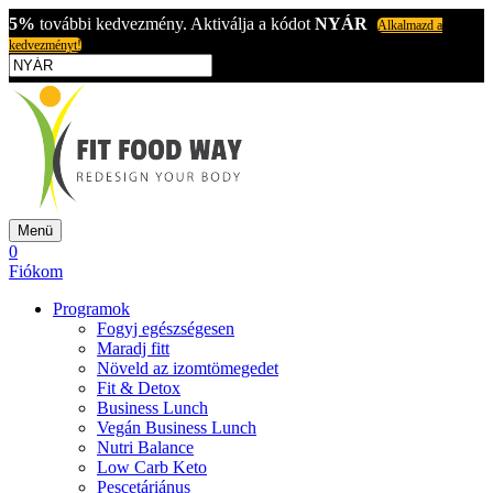
5%
további kedvezmény. Aktiválja a kódot
NYÁR
Alkalmazd a
kedvezményt!
Menü
0
Fiókom
Programok
Fogyj egészségesen
Maradj fitt
Növeld az izomtömegedet
Fit & Detox
Business Lunch
Vegán Business Lunch
Nutri Balance
Low Carb Keto
Pescetáriánus