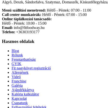
Algyõ, Deszk, Sándorfalva, Szatymaz, Domaszék, Kiskunfélegyháza,
Menü szállítási menetrend:
Hétfő - Péntek: 07:00 - 11:00
Call center munkaórák:
Hétfő - Péntek: 07:00 - 15:00
Online tàplàlkozàsi tanàcsadò:
Hétfő - Péntek: 10:00 - 15:00
Email:
info@fitfoodway.hu
Telefon:
+36303193177
Hasznos oldalak
Blog
Rólunk
Fenntarthatóság
GYIK
Fit nagykövet regisztráció
Allergének
Videó
Franchise
Galéria
Ajándékkártya
Kalória kalkulátor
Kapcsolat
Csapatunk
Felhasználási feltételek