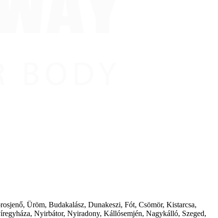
borosjenő, Üröm, Budakalász, Dunakeszi, Fót, Csömör, Kistarcsa,
íregyháza, Nyirbátor, Nyiradony, Kállósemjén, Nagykálló, Szeged,