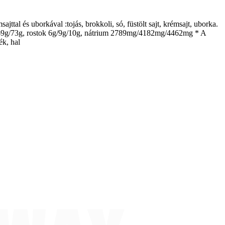
jttal és uborkával :tojás, brokkoli, só, füstölt sajt, krémsajt, uborka.
20g/69g/73g, rostok 6g/9g/10g, nátrium 2789mg/4182mg/4462mg * A
ék, hal