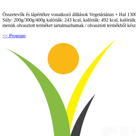
Összetevők és tápértékre vonatkozó állítások Vegetáriánus + Hal 1300kcal
Súly: 200g/300g/400g kalóriák: 243 kcal, kalóriák: 492 kcal, kalór
menük olvasztott terméket tartalmazhatnak / olvasztott termékből készü
<< Program