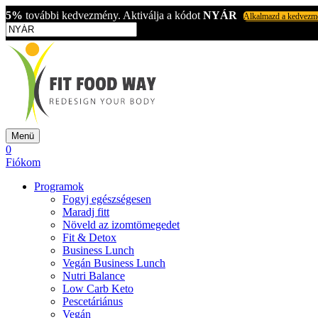
5%
további kedvezmény. Aktiválja a kódot
NYÁR
Alkalmazd a kedvezm
Menü
0
Fiókom
Programok
Fogyj egészségesen
Maradj fitt
Növeld az izomtömegedet
Fit & Detox
Business Lunch
Vegán Business Lunch
Nutri Balance
Low Carb Keto
Pescetáriánus
Vegán