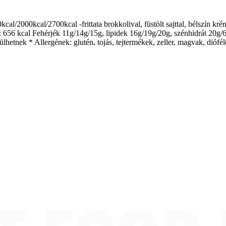
/2000kcal/2700kcal -frittata brokkolival, füstölt sajttal, bélszín krémsa
iák: 656 kcal Fehérjék 11g/14g/15g, lipidek 16g/19g/20g, szénhidrát 
lhetnek * Allergének: glutén, tojás, tejtermékek, zeller, magvak, diófél