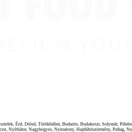
ásztelek, Érd, Diósd, Törökbálint, Budaörs, Budakeszi, Solymár, Pilis
cen, Nyírbátor, Nagyhegyes, Nyiradony, Hajdúböszörmény, Pallag, Ny