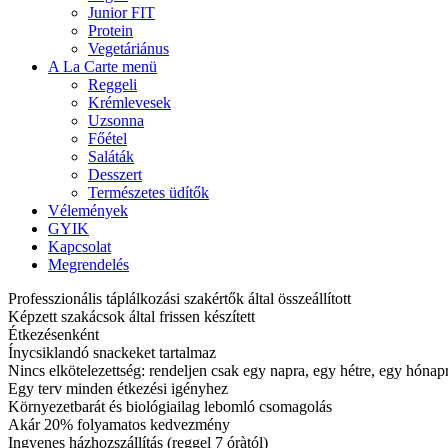
Junior FIT
Protein
Vegetáriánus
A La Carte menü
Reggeli
Krémlevesek
Uzsonna
Főétel
Saláták
Desszert
Természetes üdítők
Vélemények
GYIK
Kapcsolat
Megrendelés
Professzionális táplálkozási szakértők által összeállított
Képzett szakácsok által frissen készített
Étkezésenként
Ínycsiklandó snackeket tartalmaz
Nincs elkötelezettség: rendeljen csak egy napra, egy hétre, egy hóna
Egy terv minden étkezési igényhez
Környezetbarát és biológiailag lebomló csomagolás
Akár 20% folyamatos kedvezmény
Ingyenes házhozszállítás (reggel 7 óràtól)