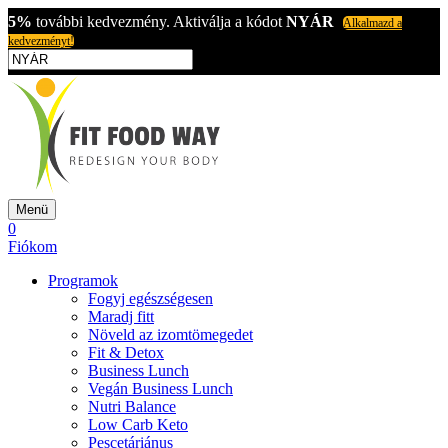
5%
további kedvezmény. Aktiválja a kódot
NYÁR
Alkalmazd a
kedvezményt!
Menü
0
Fiókom
Programok
Fogyj egészségesen
Maradj fitt
Növeld az izomtömegedet
Fit & Detox
Business Lunch
Vegán Business Lunch
Nutri Balance
Low Carb Keto
Pescetáriánus