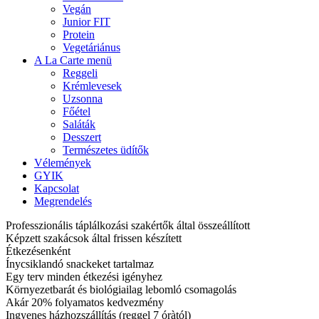
Vegán
Junior FIT
Protein
Vegetáriánus
A La Carte menü
Reggeli
Krémlevesek
Uzsonna
Főétel
Saláták
Desszert
Természetes üdítők
Vélemények
GYIK
Kapcsolat
Megrendelés
Professzionális táplálkozási szakértők által összeállított
Képzett szakácsok által frissen készített
Étkezésenként
Ínycsiklandó snackeket tartalmaz
Egy terv minden étkezési igényhez
Környezetbarát és biológiailag lebomló csomagolás
Akár 20% folyamatos kedvezmény
Ingyenes házhozszállítás (reggel 7 óràtól)