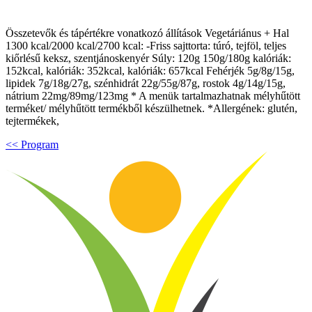
Összetevők és tápértékre vonatkozó állítások Vegetáriánus + Hal
1300 kcal/2000 kcal/2700 kcal: -Friss sajttorta: túró, tejföl, teljes
kiőrlésű keksz, szentjánoskenyér Súly: 120g 150g/180g kalóriák:
152kcal, kalóriák: 352kcal, kalóriák: 657kcal Fehérjék 5g/8g/15g,
lipidek 7g/18g/27g, szénhidrát 22g/55g/87g, rostok 4g/14g/15g,
nátrium 22mg/89mg/123mg * A menük tartalmazhatnak mélyhűtött
terméket/ mélyhűtött termékből készülhetnek. *Allergének: glutén,
tejtermékek,
<< Program