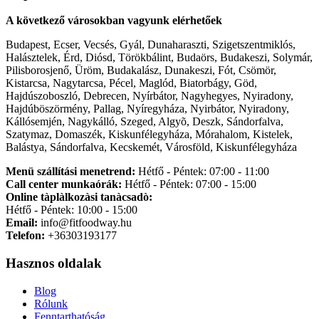
A következő városokban vagyunk elérhetőek
Budapest, Ecser, Vecsés, Gyál, Dunaharaszti, Szigetszentmiklós,
Halásztelek, Érd, Diósd, Törökbálint, Budaörs, Budakeszi, Solymár,
Pilisborosjenő, Üröm, Budakalász, Dunakeszi, Fót, Csömör,
Kistarcsa, Nagytarcsa, Pécel, Maglód, Biatorbágy, Göd,
Hajdúszoboszló, Debrecen, Nyírbátor, Nagyhegyes, Nyiradony,
Hajdúböszörmény, Pallag, Nyíregyháza, Nyirbátor, Nyiradony,
Kállósemjén, Nagykálló, Szeged, Algyõ, Deszk, Sándorfalva,
Szatymaz, Domaszék, Kiskunfélegyháza, Mórahalom, Kistelek,
Balástya, Sándorfalva, Kecskemét, Városföld, Kiskunfélegyháza
Menü szállítási menetrend:
Hétfő - Péntek: 07:00 - 11:00
Call center munkaórák:
Hétfő - Péntek: 07:00 - 15:00
Online tàplàlkozàsi tanàcsadò:
Hétfő - Péntek: 10:00 - 15:00
Email:
info@fitfoodway.hu
Telefon:
+36303193177
Hasznos oldalak
Blog
Rólunk
Fenntarthatóság