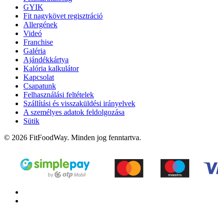
GYIK
Fit nagykövet regisztráció
Allergének
Videó
Franchise
Galéria
Ajándékkártya
Kalória kalkulátor
Kapcsolat
Csapatunk
Felhasználási feltételek
Szállítási és visszaküldési irányelvek
A személyes adatok feldolgozása
Sütik
© 2026 FitFoodWay. Minden jog fenntartva.