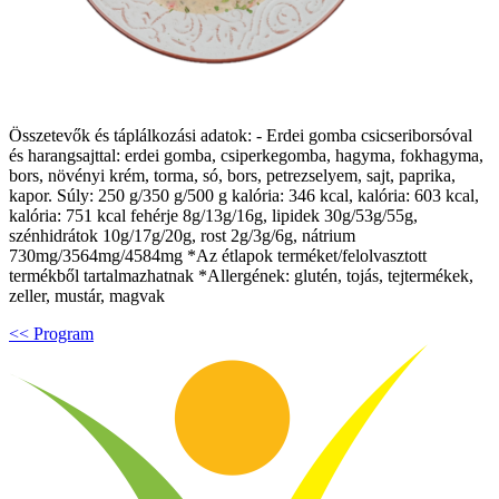
Összetevők és táplálkozási adatok: - Erdei gomba csicseriborsóval
és harangsajttal: erdei gomba, csiperkegomba, hagyma, fokhagyma,
bors, növényi krém, torma, só, bors, petrezselyem, sajt, paprika,
kapor. Súly: 250 g/350 g/500 g kalória: 346 kcal, kalória: 603 kcal,
kalória: 751 kcal fehérje 8g/13g/16g, lipidek 30g/53g/55g,
szénhidrátok 10g/17g/20g, rost 2g/3g/6g, nátrium
730mg/3564mg/4584mg *Az étlapok terméket/felolvasztott
termékből tartalmazhatnak *Allergének: glutén, tojás, tejtermékek,
zeller, mustár, magvak
<< Program