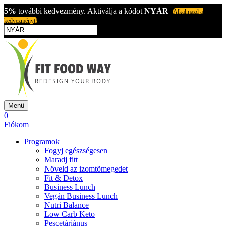
5%
további kedvezmény. Aktiválja a kódot
NYÁR
Alkalmazd a
kedvezményt!
Menü
0
Fiókom
Programok
Fogyj egészségesen
Maradj fitt
Növeld az izomtömegedet
Fit & Detox
Business Lunch
Vegán Business Lunch
Nutri Balance
Low Carb Keto
Pescetáriánus