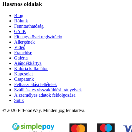
Hasznos oldalak
Blog
Rólunk
Fenntarthatóság
GYIK
Fit nagykövet regisztráció
Allergének
Videó
Franchise
Galéria
Ajándékkártya
Kalória kalkulátor
Kapcsolat
Csapatunk
Felhasználási feltételek
Szállítási és visszaküldési irányelvek
A személyes adatok feldolgozása
Sütik
© 2026 FitFoodWay. Minden jog fenntartva.