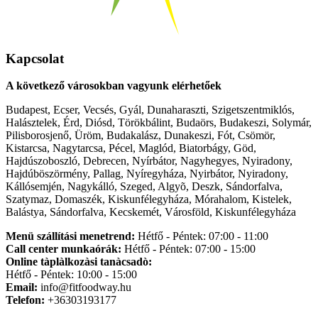
Kapcsolat
A következő városokban vagyunk elérhetőek
Budapest, Ecser, Vecsés, Gyál, Dunaharaszti, Szigetszentmiklós,
Halásztelek, Érd, Diósd, Törökbálint, Budaörs, Budakeszi, Solymár,
Pilisborosjenő, Üröm, Budakalász, Dunakeszi, Fót, Csömör,
Kistarcsa, Nagytarcsa, Pécel, Maglód, Biatorbágy, Göd,
Hajdúszoboszló, Debrecen, Nyírbátor, Nagyhegyes, Nyiradony,
Hajdúböszörmény, Pallag, Nyíregyháza, Nyirbátor, Nyiradony,
Kállósemjén, Nagykálló, Szeged, Algyõ, Deszk, Sándorfalva,
Szatymaz, Domaszék, Kiskunfélegyháza, Mórahalom, Kistelek,
Balástya, Sándorfalva, Kecskemét, Városföld, Kiskunfélegyháza
Menü szállítási menetrend:
Hétfő - Péntek: 07:00 - 11:00
Call center munkaórák:
Hétfő - Péntek: 07:00 - 15:00
Online tàplàlkozàsi tanàcsadò:
Hétfő - Péntek: 10:00 - 15:00
Email:
info@fitfoodway.hu
Telefon:
+36303193177