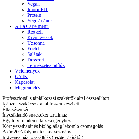
Vegán
Junior FIT
Protein
Vegetáriánus
A La Carte menü
Reggeli
Krémlevesek
Uzsonna
Főétel
Saláták
Desszert
Természetes üdítők
Vélemények
GYIK
Kapcsolat
Megrendelés
Professzionális táplálkozási szakértők által összeállított
Képzett szakácsok által frissen készített
Étkezésenként
Ínycsiklandó snackeket tartalmaz
Egy terv minden étkezési igényhez
Környezetbarát és biológiailag lebomló csomagolás
Akár 20% folyamatos kedvezmény
Ingyenes házhozszállítás (reggel 7 óràtól)