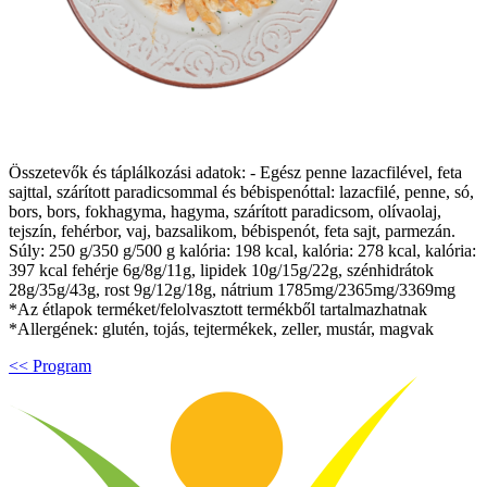
Összetevők és táplálkozási adatok: - Egész penne lazacfilével, feta
sajttal, szárított paradicsommal és bébispenóttal: lazacfilé, penne, só,
bors, bors, fokhagyma, hagyma, szárított paradicsom, olívaolaj,
tejszín, fehérbor, vaj, bazsalikom, bébispenót, feta sajt, parmezán.
Súly: 250 g/350 g/500 g kalória: 198 kcal, kalória: 278 kcal, kalória:
397 kcal fehérje 6g/8g/11g, lipidek 10g/15g/22g, szénhidrátok
28g/35g/43g, rost 9g/12g/18g, nátrium 1785mg/2365mg/3369mg
*Az étlapok terméket/felolvasztott termékből tartalmazhatnak
*Allergének: glutén, tojás, tejtermékek, zeller, mustár, magvak
<< Program