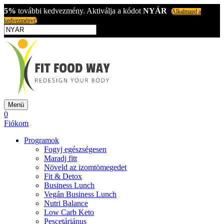
5%
további kedvezmény. Aktiválja a kódot
NYÁR
Alkalmazd a
kedvezményt!
Menü
0
Fiókom
Programok
Fogyj egészségesen
Maradj fitt
Növeld az izomtömegedet
Fit & Detox
Business Lunch
Vegán Business Lunch
Nutri Balance
Low Carb Keto
Pescetáriánus