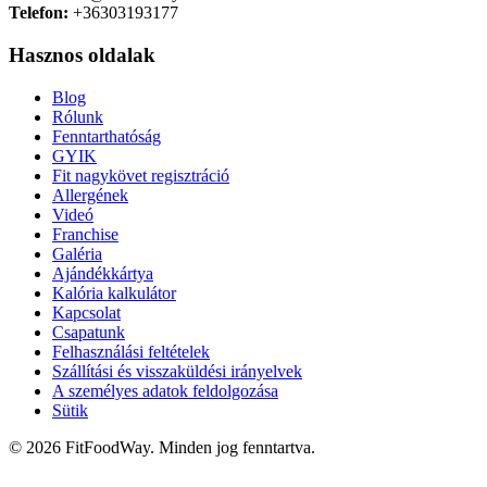
Telefon:
+36303193177
Hasznos oldalak
Blog
Rólunk
Fenntarthatóság
GYIK
Fit nagykövet regisztráció
Allergének
Videó
Franchise
Galéria
Ajándékkártya
Kalória kalkulátor
Kapcsolat
Csapatunk
Felhasználási feltételek
Szállítási és visszaküldési irányelvek
A személyes adatok feldolgozása
Sütik
© 2026 FitFoodWay. Minden jog fenntartva.