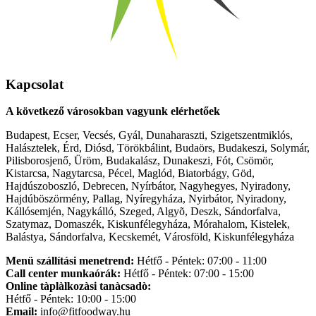
Kapcsolat
A következő városokban vagyunk elérhetőek
Budapest, Ecser, Vecsés, Gyál, Dunaharaszti, Szigetszentmiklós,
Halásztelek, Érd, Diósd, Törökbálint, Budaörs, Budakeszi, Solymár,
Pilisborosjenő, Üröm, Budakalász, Dunakeszi, Fót, Csömör,
Kistarcsa, Nagytarcsa, Pécel, Maglód, Biatorbágy, Göd,
Hajdúszoboszló, Debrecen, Nyírbátor, Nagyhegyes, Nyiradony,
Hajdúböszörmény, Pallag, Nyíregyháza, Nyirbátor, Nyiradony,
Kállósemjén, Nagykálló, Szeged, Algyõ, Deszk, Sándorfalva,
Szatymaz, Domaszék, Kiskunfélegyháza, Mórahalom, Kistelek,
Balástya, Sándorfalva, Kecskemét, Városföld, Kiskunfélegyháza
Menü szállítási menetrend:
Hétfő - Péntek: 07:00 - 11:00
Call center munkaórák:
Hétfő - Péntek: 07:00 - 15:00
Online tàplàlkozàsi tanàcsadò:
Hétfő - Péntek: 10:00 - 15:00
Email:
info@fitfoodway.hu