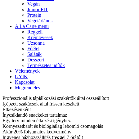
Vegán
Junior FIT
Protein
Vegetáriánus
A La Carte menü
Reggeli
Krémlevesek
Uzsonna
Főétel
Saláták
Desszert
Természetes üdítők
Vélemények
GYIK
Kapcsolat
Megrendelés
Professzionális táplálkozási szakértők által összeállított
Képzett szakácsok által frissen készített
Étkezésenként
Ínycsiklandó snackeket tartalmaz
Egy terv minden étkezési igényhez
Környezetbarát és biológiailag lebomló csomagolás
Akár 20% folyamatos kedvezmény
Ingyenes házhozszállítás (reggel 7 óràtól)