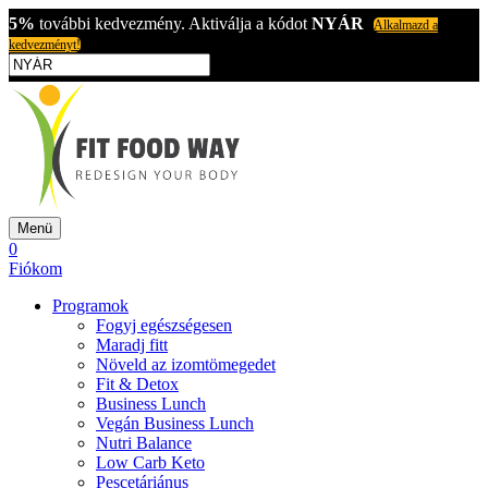
5%
további kedvezmény. Aktiválja a kódot
NYÁR
Alkalmazd a
kedvezményt!
Menü
0
Fiókom
Programok
Fogyj egészségesen
Maradj fitt
Növeld az izomtömegedet
Fit & Detox
Business Lunch
Vegán Business Lunch
Nutri Balance
Low Carb Keto
Pescetáriánus