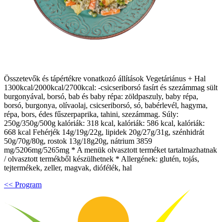
Összetevők és tápértékre vonatkozó állítások Vegetáriánus + Hal
1300kcal/2000kcal/2700kcal: -csicseriborsó fasírt és szezámmag sült
burgonyával, borsó, bab és baby répa: zöldpaszuly, baby répa,
borsó, burgonya, olívaolaj, csicseriborsó, só, babérlevél, hagyma,
répa, bors, édes fűszerpaprika, tahini, szezámmag. Súly:
250g/350g/500g kalóriák: 318 kcal, kalóriák: 586 kcal, kalóriák:
668 kcal Fehérjék 14g/19g/22g, lipidek 20g/27g/31g, szénhidrát
50g/70g/80g, rostok 13g/18g20g, nátrium 3859
mg/5206mg/5265mg * A menük olvasztott terméket tartalmazhatnak
/ olvasztott termékből készülhetnek * Allergének: glutén, tojás,
tejtermékek, zeller, magvak, diófélék, hal
<< Program