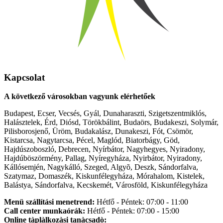
Kapcsolat
A következő városokban vagyunk elérhetőek
Budapest, Ecser, Vecsés, Gyál, Dunaharaszti, Szigetszentmiklós,
Halásztelek, Érd, Diósd, Törökbálint, Budaörs, Budakeszi, Solymár,
Pilisborosjenő, Üröm, Budakalász, Dunakeszi, Fót, Csömör,
Kistarcsa, Nagytarcsa, Pécel, Maglód, Biatorbágy, Göd,
Hajdúszoboszló, Debrecen, Nyírbátor, Nagyhegyes, Nyiradony,
Hajdúböszörmény, Pallag, Nyíregyháza, Nyirbátor, Nyiradony,
Kállósemjén, Nagykálló, Szeged, Algyõ, Deszk, Sándorfalva,
Szatymaz, Domaszék, Kiskunfélegyháza, Mórahalom, Kistelek,
Balástya, Sándorfalva, Kecskemét, Városföld, Kiskunfélegyháza
Menü szállítási menetrend:
Hétfő - Péntek: 07:00 - 11:00
Call center munkaórák:
Hétfő - Péntek: 07:00 - 15:00
Online tàplàlkozàsi tanàcsadò: