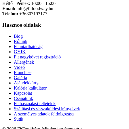
Hétfő - Péntek: 10:00 - 15:00
Email:
info@fitfoodway.hu
Telefon:
+36303193177
Hasznos oldalak
Blog
Rólunk
Fenntarthatóság
GYIK
Fit nagykövet regisztráció
Allergének
Videó
Franchise
Galéria
Ajándékkártya
Kalória kalkulátor
Kapcsolat
Csapatunk
Felhasználási feltételek
Szállítási és visszaküldési irányelvek
A személyes adatok feldolgozása
Sütik
© 2026 FitFoodWay. Minden jog fenntartva.