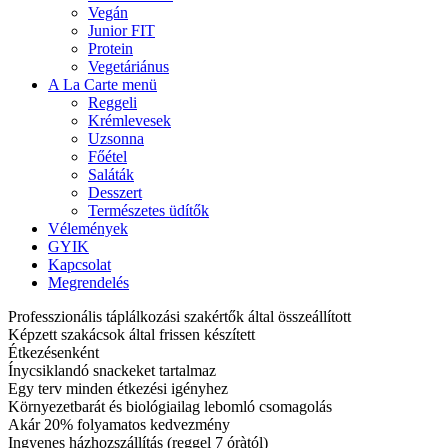
Vegán
Junior FIT
Protein
Vegetáriánus
A La Carte menü
Reggeli
Krémlevesek
Uzsonna
Főétel
Saláták
Desszert
Természetes üdítők
Vélemények
GYIK
Kapcsolat
Megrendelés
Professzionális táplálkozási szakértők által összeállított
Képzett szakácsok által frissen készített
Étkezésenként
Ínycsiklandó snackeket tartalmaz
Egy terv minden étkezési igényhez
Környezetbarát és biológiailag lebomló csomagolás
Akár 20% folyamatos kedvezmény
Ingyenes házhozszállítás (reggel 7 óràtól)