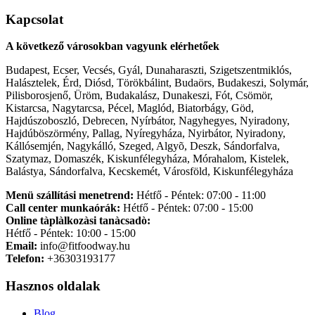
Kapcsolat
A következő városokban vagyunk elérhetőek
Budapest, Ecser, Vecsés, Gyál, Dunaharaszti, Szigetszentmiklós,
Halásztelek, Érd, Diósd, Törökbálint, Budaörs, Budakeszi, Solymár,
Pilisborosjenő, Üröm, Budakalász, Dunakeszi, Fót, Csömör,
Kistarcsa, Nagytarcsa, Pécel, Maglód, Biatorbágy, Göd,
Hajdúszoboszló, Debrecen, Nyírbátor, Nagyhegyes, Nyiradony,
Hajdúböszörmény, Pallag, Nyíregyháza, Nyirbátor, Nyiradony,
Kállósemjén, Nagykálló, Szeged, Algyõ, Deszk, Sándorfalva,
Szatymaz, Domaszék, Kiskunfélegyháza, Mórahalom, Kistelek,
Balástya, Sándorfalva, Kecskemét, Városföld, Kiskunfélegyháza
Menü szállítási menetrend:
Hétfő - Péntek: 07:00 - 11:00
Call center munkaórák:
Hétfő - Péntek: 07:00 - 15:00
Online tàplàlkozàsi tanàcsadò:
Hétfő - Péntek: 10:00 - 15:00
Email:
info@fitfoodway.hu
Telefon:
+36303193177
Hasznos oldalak
Blog