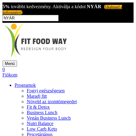
5%
további kedvezmény. Aktiválja a kódot
NYÁR
Alkalmazd a
kedvezményt!
Menü
0
Fiókom
Programok
Fogyj egészségesen
Maradj fitt
Növeld az izomtömegedet
Fit & Detox
Business Lunch
Vegán Business Lunch
Nutri Balance
Low Carb Keto
Pescetáriánus