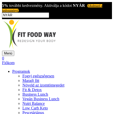
5%
további kedvezmény. Aktiválja a kódot
NYÁR
Alkalmazd a
kedvezményt!
Menü
0
Fiókom
Programok
Fogyj egészségesen
Maradj fitt
Növeld az izomtömegedet
Fit & Detox
Business Lunch
Vegán Business Lunch
Nutri Balance
Low Carb Keto
Pescetáriánus