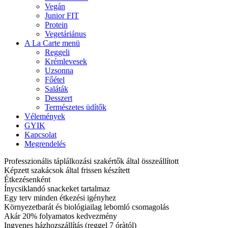
Vegán
Junior FIT
Protein
Vegetáriánus
A La Carte menü
Reggeli
Krémlevesek
Uzsonna
Főétel
Saláták
Desszert
Természetes üdítők
Vélemények
GYIK
Kapcsolat
Megrendelés
Professzionális táplálkozási szakértők által összeállított
Képzett szakácsok által frissen készített
Étkezésenként
Ínycsiklandó snackeket tartalmaz
Egy terv minden étkezési igényhez
Környezetbarát és biológiailag lebomló csomagolás
Akár 20% folyamatos kedvezmény
Ingyenes házhozszállítás (reggel 7 óràtól)