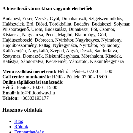
A következő városokban vagyunk elérhetőek
Budapest, Ecser, Vecsés, Gyál, Dunaharaszti, Szigetszentmiklós,
Halásztelek, Érd, Diósd, Törökbálint, Budaörs, Budakeszi, Solymár,
Pilisborosjenő, Üröm, Budakalász, Dunakeszi, Fót, Csömör,
Kistarcsa, Nagytarcsa, Pécel, Maglód, Biatorbágy, Göd,
Hajdúszoboszló, Debrecen, Nyírbátor, Nagyhegyes, Nyiradony,
Hajdúböszörmény, Pallag, Nyíregyháza, Nyirbátor, Nyiradony,
Kállósemjén, Nagykálló, Szeged, Algyõ, Deszk, Sándorfalva,
Szatymaz, Domaszék, Kiskunfélegyháza, Mórahalom, Kistelek,
Balástya, Sándorfalva, Kecskemét, Városföld, Kiskunfélegyháza
Menü szállítási menetrend:
Hétfő - Péntek: 07:00 - 11:00
Call center munkaórák:
Hétfő - Péntek: 07:00 - 15:00
Online tàplàlkozàsi tanàcsadò:
Hétfő - Péntek: 10:00 - 15:00
Email:
info@fitfoodway.hu
Telefon:
+36303193177
Hasznos oldalak
Blog
Rólunk
Fenntarthatóság