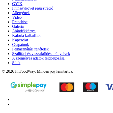
GYIK
Fit nagykövet regisztráció
Allergének
Videó
Franchise
Galéria
Ajándékkártya
Kalória kalkulátor
Kapcsolat
Csapatunk
Felhasználási feltételek
Szállítási és visszaküldési irányelvek
A személyes adatok feldolgozása
Sütik
© 2026 FitFoodWay. Minden jog fenntartva.