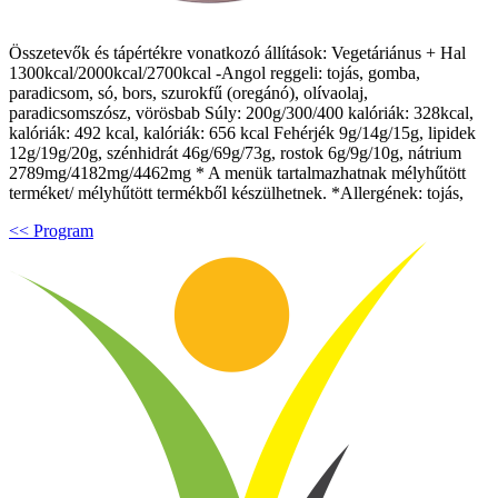
Összetevők és tápértékre vonatkozó állítások: Vegetáriánus + Hal
1300kcal/2000kcal/2700kcal -Angol reggeli: tojás, gomba,
paradicsom, só, bors, szurokfű (oregánó), olívaolaj,
paradicsomszósz, vörösbab Súly: 200g/300/400 kalóriák: 328kcal,
kalóriák: 492 kcal, kalóriák: 656 kcal Fehérjék 9g/14g/15g, lipidek
12g/19g/20g, szénhidrát 46g/69g/73g, rostok 6g/9g/10g, nátrium
2789mg/4182mg/4462mg * A menük tartalmazhatnak mélyhűtött
terméket/ mélyhűtött termékből készülhetnek. *Allergének: tojás,
<< Program