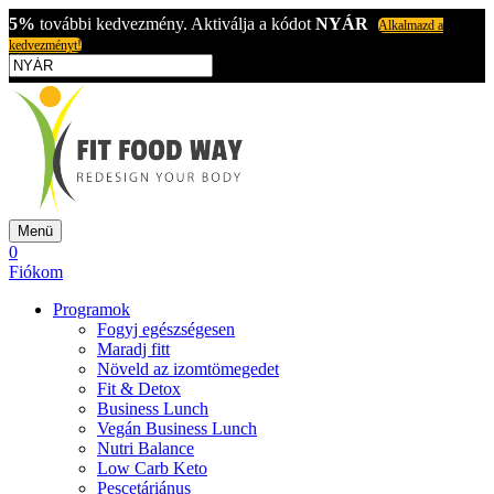
5%
további kedvezmény. Aktiválja a kódot
NYÁR
Alkalmazd a
kedvezményt!
Menü
0
Fiókom
Programok
Fogyj egészségesen
Maradj fitt
Növeld az izomtömegedet
Fit & Detox
Business Lunch
Vegán Business Lunch
Nutri Balance
Low Carb Keto
Pescetáriánus