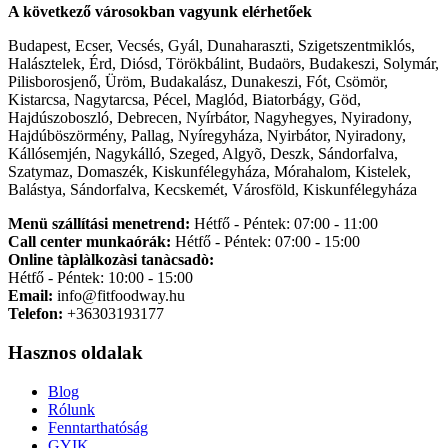
A következő városokban vagyunk elérhetőek
Budapest, Ecser, Vecsés, Gyál, Dunaharaszti, Szigetszentmiklós,
Halásztelek, Érd, Diósd, Törökbálint, Budaörs, Budakeszi, Solymár,
Pilisborosjenő, Üröm, Budakalász, Dunakeszi, Fót, Csömör,
Kistarcsa, Nagytarcsa, Pécel, Maglód, Biatorbágy, Göd,
Hajdúszoboszló, Debrecen, Nyírbátor, Nagyhegyes, Nyiradony,
Hajdúböszörmény, Pallag, Nyíregyháza, Nyirbátor, Nyiradony,
Kállósemjén, Nagykálló, Szeged, Algyõ, Deszk, Sándorfalva,
Szatymaz, Domaszék, Kiskunfélegyháza, Mórahalom, Kistelek,
Balástya, Sándorfalva, Kecskemét, Városföld, Kiskunfélegyháza
Menü szállítási menetrend:
Hétfő - Péntek: 07:00 - 11:00
Call center munkaórák:
Hétfő - Péntek: 07:00 - 15:00
Online tàplàlkozàsi tanàcsadò:
Hétfő - Péntek: 10:00 - 15:00
Email:
info@fitfoodway.hu
Telefon:
+36303193177
Hasznos oldalak
Blog
Rólunk
Fenntarthatóság
GYIK