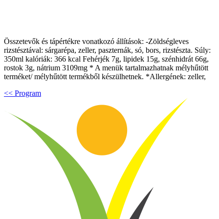
Összetevők és tápértékre vonatkozó állítások: -Zöldségleves
rizstésztával: sárgarépa, zeller, paszternák, só, bors, rizstészta. Súly:
350ml kalóriák: 366 kcal Fehérjék 7g, lipidek 15g, szénhidrát 66g,
rostok 3g, nátrium 3109mg * A menük tartalmazhatnak mélyhűtött
terméket/ mélyhűtött termékből készülhetnek. *Allergének: zeller,
<< Program