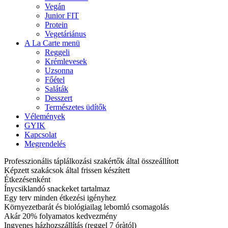
Vegán
Junior FIT
Protein
Vegetáriánus
A La Carte menü
Reggeli
Krémlevesek
Uzsonna
Főétel
Saláták
Desszert
Természetes üdítők
Vélemények
GYIK
Kapcsolat
Megrendelés
Professzionális táplálkozási szakértők által összeállított
Képzett szakácsok által frissen készített
Étkezésenként
Ínycsiklandó snackeket tartalmaz
Egy terv minden étkezési igényhez
Környezetbarát és biológiailag lebomló csomagolás
Akár 20% folyamatos kedvezmény
Ingyenes házhozszállítás (reggel 7 óràtól)