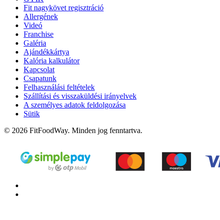
Fit nagykövet regisztráció
Allergének
Videó
Franchise
Galéria
Ajándékkártya
Kalória kalkulátor
Kapcsolat
Csapatunk
Felhasználási feltételek
Szállítási és visszaküldési irányelvek
A személyes adatok feldolgozása
Sütik
© 2026 FitFoodWay. Minden jog fenntartva.