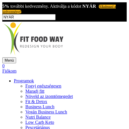
5%
további kedvezmény. Aktiválja a kódot
NYÁR
Alkalmazd a
kedvezményt!
Menü
0
Fiókom
Programok
Fogyj egészségesen
Maradj fitt
Növeld az izomtömegedet
Fit & Detox
Business Lunch
Vegán Business Lunch
Nutri Balance
Low Carb Keto
Pescetáriánus