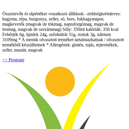
Összetevők és tápértékre vonatkozó állítások: -zöldségkrémleves:
hagyma, répa, burgonya, zeller, só, bors, fokhagymapor,
magkeverék (magvak de tökmag, napraforgómag, magvak de
lenmag, magvak de szezámmag) Súly: 350ml kalóriák: 356 kcal
Fehérjék 6g, lipidek 24g, szénhidrát 31g, rostok 3g, nátrium
3109mg * A menük olvasztott terméket tartalmazhatnak / olvasztott
termékből készülhetnek * Allergének: glutén, tojás, tejtermékek,
zeller, mustár, magvak
<< Program