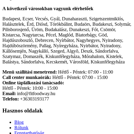
A következő városokban vagyunk elérhetőek
Budapest, Ecser, Vecsés, Gyál, Dunaharaszti, Szigetszentmiklós,
Halásztelek, Érd, Diósd, Törökbálint, Budaörs, Budakeszi, Solymár,
Pilisborosjenő, Üröm, Budakalász, Dunakeszi, Fót, Csömör,
Kistarcsa, Nagytarcsa, Pécel, Maglód, Biatorbágy, Göd,
Hajdúszoboszló, Debrecen, Nyírbátor, Nagyhegyes, Nyiradony,
Hajdúböszörmény, Pallag, Nyíregyháza, Nyirbátor, Nyiradony,
Kállósemjén, Nagykálló, Szeged, Algyõ, Deszk, Sándorfalva,
Szatymaz, Domaszék, Kiskunfélegyháza, Mórahalom, Kistelek,
Balástya, Sándorfalva, Kecskemét, Városföld, Kiskunfélegyháza
Menü szállítási menetrend:
Hétfő - Péntek: 07:00 - 11:00
Call center munkaórák:
Hétfő - Péntek: 07:00 - 15:00
Online tàplàlkozàsi tanàcsadò:
Hétfő - Péntek: 10:00 - 15:00
Email:
info@fitfoodway.hu
Telefon:
+36303193177
Hasznos oldalak
Blog
Rólunk
Fenntarthatóság