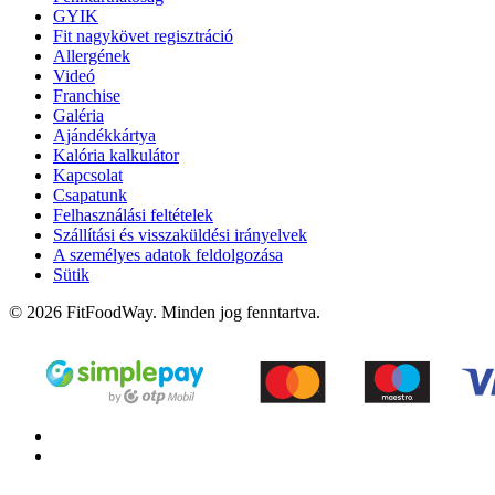
GYIK
Fit nagykövet regisztráció
Allergének
Videó
Franchise
Galéria
Ajándékkártya
Kalória kalkulátor
Kapcsolat
Csapatunk
Felhasználási feltételek
Szállítási és visszaküldési irányelvek
A személyes adatok feldolgozása
Sütik
© 2026 FitFoodWay. Minden jog fenntartva.