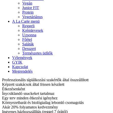
Vegán
Junior FIT
Protein
Vegetáriánus
A La Carte menü
Reggeli
Krémlevesek
Uzsonna
Főétel
Saláták
Desszert
Természetes üdítők
Vélemények
GYIK
Kapcsolat
Megrendelés
Professzionális táplálkozási szakértők által összeállított
Képzett szakácsok által frissen készített
Étkezésenként
Ínycsiklandó snackeket tartalmaz
Egy terv minden étkezési igényhez
Környezetbarát és biológiailag lebomló csomagolás
Akár 20% folyamatos kedvezmény
Ingyenes házhozszállítás (reggel 7 óràtól)