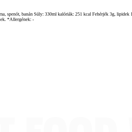
alma, spenót, banán Súly: 330ml kalóriák: 251 kcal Fehérjék 3g, lipide
ek. *Allergének: -