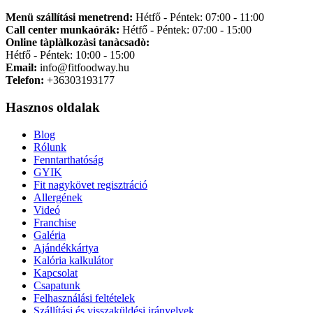
Menü szállítási menetrend:
Hétfő - Péntek: 07:00 - 11:00
Call center munkaórák:
Hétfő - Péntek: 07:00 - 15:00
Online tàplàlkozàsi tanàcsadò:
Hétfő - Péntek: 10:00 - 15:00
Email:
info@fitfoodway.hu
Telefon:
+36303193177
Hasznos oldalak
Blog
Rólunk
Fenntarthatóság
GYIK
Fit nagykövet regisztráció
Allergének
Videó
Franchise
Galéria
Ajándékkártya
Kalória kalkulátor
Kapcsolat
Csapatunk
Felhasználási feltételek
Szállítási és visszaküldési irányelvek