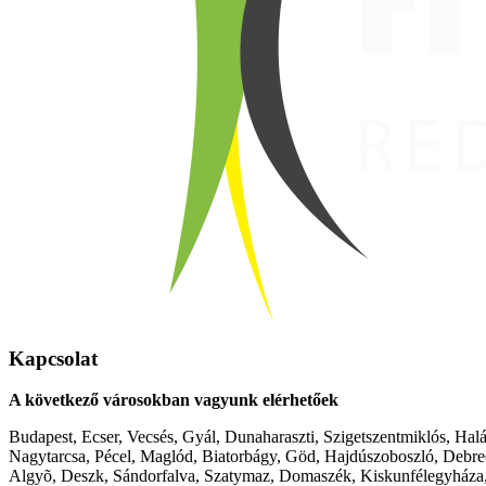
Kapcsolat
A következő városokban vagyunk elérhetőek
Budapest, Ecser, Vecsés, Gyál, Dunaharaszti, Szigetszentmiklós, Hal
Nagytarcsa, Pécel, Maglód, Biatorbágy, Göd, Hajdúszoboszló, Debre
Algyõ, Deszk, Sándorfalva, Szatymaz, Domaszék, Kiskunfélegyháza,