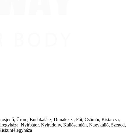
borosjenő, Üröm, Budakalász, Dunakeszi, Fót, Csömör, Kistarcsa,
íregyháza, Nyirbátor, Nyiradony, Kállósemjén, Nagykálló, Szeged,
Kiskunfélegyháza