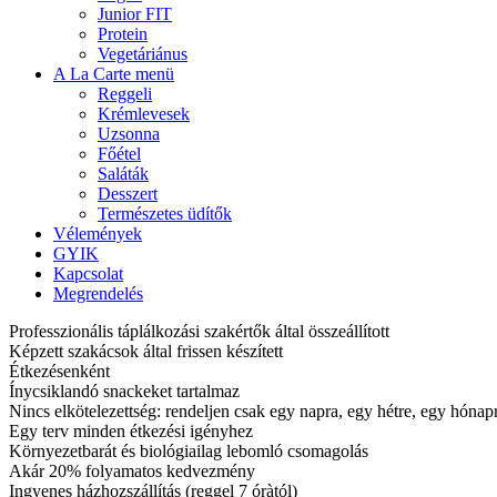
Junior FIT
Protein
Vegetáriánus
A La Carte menü
Reggeli
Krémlevesek
Uzsonna
Főétel
Saláták
Desszert
Természetes üdítők
Vélemények
GYIK
Kapcsolat
Megrendelés
Professzionális táplálkozási szakértők által összeállított
Képzett szakácsok által frissen készített
Étkezésenként
Ínycsiklandó snackeket tartalmaz
Nincs elkötelezettség: rendeljen csak egy napra, egy hétre, egy hóna
Egy terv minden étkezési igényhez
Környezetbarát és biológiailag lebomló csomagolás
Akár 20% folyamatos kedvezmény
Ingyenes házhozszállítás (reggel 7 óràtól)