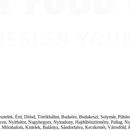
ásztelek, Érd, Diósd, Törökbálint, Budaörs, Budakeszi, Solymár, Pilis
cen, Nyírbátor, Nagyhegyes, Nyiradony, Hajdúböszörmény, Pallag, Ny
 Mórahalom, Kistelek, Balástya, Sándorfalva, Kecskemét, Városföld, 