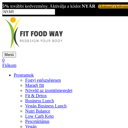
5%
további kedvezmény. Aktiválja a kódot
NYÁR
Alkalmazd a kedvezm
Menü
0
Fiókom
Programok
Fogyj egészségesen
Maradj fitt
Növeld az izomtömegedet
Fit & Detox
Business Lunch
Vegán Business Lunch
Nutri Balance
Low Carb Keto
Pescetáriánus
Vegán