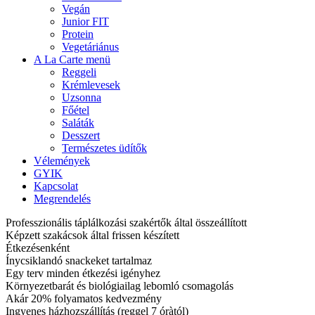
Vegán
Junior FIT
Protein
Vegetáriánus
A La Carte menü
Reggeli
Krémlevesek
Uzsonna
Főétel
Saláták
Desszert
Természetes üdítők
Vélemények
GYIK
Kapcsolat
Megrendelés
Professzionális táplálkozási szakértők által összeállított
Képzett szakácsok által frissen készített
Étkezésenként
Ínycsiklandó snackeket tartalmaz
Egy terv minden étkezési igényhez
Környezetbarát és biológiailag lebomló csomagolás
Akár 20% folyamatos kedvezmény
Ingyenes házhozszállítás (reggel 7 óràtól)