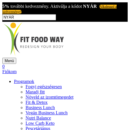
5%
további kedvezmény. Aktiválja a kódot
NYÁR
Alkalmazd a
kedvezményt!
Menü
0
Fiókom
Programok
Fogyj egészségesen
Maradj fitt
Növeld az izomtömegedet
Fit & Detox
Business Lunch
Vegán Business Lunch
Nutri Balance
Low Carb Keto
Pescetáriánus