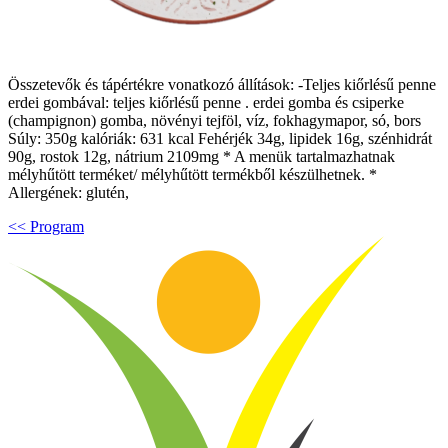
Összetevők és tápértékre vonatkozó állítások: -Teljes kiőrlésű penne
erdei gombával: teljes kiőrlésű penne . erdei gomba és csiperke
(champignon) gomba, növényi tejföl, víz, fokhagymapor, só, bors
Súly: 350g kalóriák: 631 kcal Fehérjék 34g, lipidek 16g, szénhidrát
90g, rostok 12g, nátrium 2109mg * A menük tartalmazhatnak
mélyhűtött terméket/ mélyhűtött termékből készülhetnek. *
Allergének: glutén,
<< Program