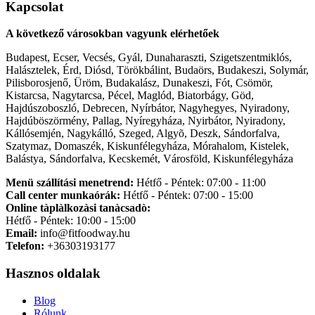
Kapcsolat
A következő városokban vagyunk elérhetőek
Budapest, Ecser, Vecsés, Gyál, Dunaharaszti, Szigetszentmiklós,
Halásztelek, Érd, Diósd, Törökbálint, Budaörs, Budakeszi, Solymár,
Pilisborosjenő, Üröm, Budakalász, Dunakeszi, Fót, Csömör,
Kistarcsa, Nagytarcsa, Pécel, Maglód, Biatorbágy, Göd,
Hajdúszoboszló, Debrecen, Nyírbátor, Nagyhegyes, Nyiradony,
Hajdúböszörmény, Pallag, Nyíregyháza, Nyirbátor, Nyiradony,
Kállósemjén, Nagykálló, Szeged, Algyõ, Deszk, Sándorfalva,
Szatymaz, Domaszék, Kiskunfélegyháza, Mórahalom, Kistelek,
Balástya, Sándorfalva, Kecskemét, Városföld, Kiskunfélegyháza
Menü szállítási menetrend:
Hétfő - Péntek: 07:00 - 11:00
Call center munkaórák:
Hétfő - Péntek: 07:00 - 15:00
Online tàplàlkozàsi tanàcsadò:
Hétfő - Péntek: 10:00 - 15:00
Email:
info@fitfoodway.hu
Telefon:
+36303193177
Hasznos oldalak
Blog
Rólunk