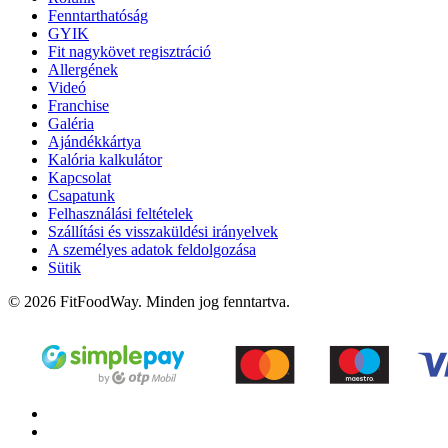
Fenntarthatóság
GYIK
Fit nagykövet regisztráció
Allergének
Videó
Franchise
Galéria
Ajándékkártya
Kalória kalkulátor
Kapcsolat
Csapatunk
Felhasználási feltételek
Szállítási és visszaküldési irányelvek
A személyes adatok feldolgozása
Sütik
© 2026 FitFoodWay. Minden jog fenntartva.