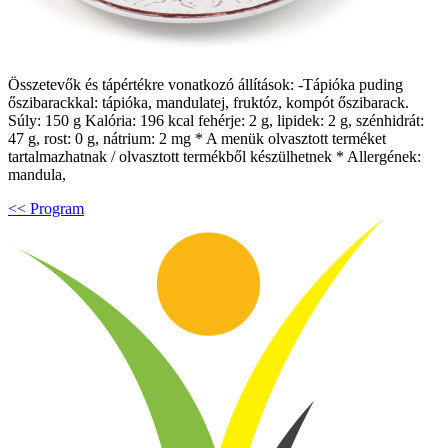
Összetevők és tápértékre vonatkozó állítások: -Tápióka puding
őszibarackkal: tápióka, mandulatej, fruktóz, kompót őszibarack.
Súly: 150 g Kalória: 196 kcal fehérje: 2 g, lipidek: 2 g, szénhidrát:
47 g, rost: 0 g, nátrium: 2 mg * A menük olvasztott terméket
tartalmazhatnak / olvasztott termékből készülhetnek * Allergének:
mandula,
<< Program