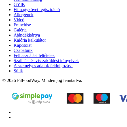
GYIK
Fit nagykövet regisztráció
Allergének
Videó
Franchise
Galéria
Ajándékkártya
Kalória kalkulátor
Kapcsolat
Csapatunk
Felhasználási feltételek
Szállítási és visszaküldési irányelvek
A személyes adatok feldolgozása
Sütik
© 2026 FitFoodWay. Minden jog fenntartva.