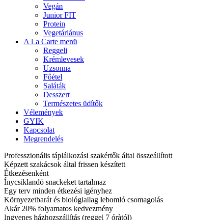
Vegán
Junior FIT
Protein
Vegetáriánus
A La Carte menü
Reggeli
Krémlevesek
Uzsonna
Főétel
Saláták
Desszert
Természetes üdítők
Vélemények
GYIK
Kapcsolat
Megrendelés
Professzionális táplálkozási szakértők által összeállított
Képzett szakácsok által frissen készített
Étkezésenként
Ínycsiklandó snackeket tartalmaz
Egy terv minden étkezési igényhez
Környezetbarát és biológiailag lebomló csomagolás
Akár 20% folyamatos kedvezmény
Ingyenes házhozszállítás (reggel 7 óràtól)