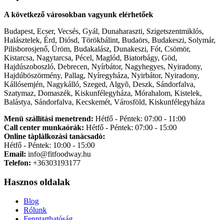
A következő városokban vagyunk elérhetőek
Budapest, Ecser, Vecsés, Gyál, Dunaharaszti, Szigetszentmiklós,
Halásztelek, Érd, Diósd, Törökbálint, Budaörs, Budakeszi, Solymár,
Pilisborosjenő, Üröm, Budakalász, Dunakeszi, Fót, Csömör,
Kistarcsa, Nagytarcsa, Pécel, Maglód, Biatorbágy, Göd,
Hajdúszoboszló, Debrecen, Nyírbátor, Nagyhegyes, Nyiradony,
Hajdúböszörmény, Pallag, Nyíregyháza, Nyirbátor, Nyiradony,
Kállósemjén, Nagykálló, Szeged, Algyõ, Deszk, Sándorfalva,
Szatymaz, Domaszék, Kiskunfélegyháza, Mórahalom, Kistelek,
Balástya, Sándorfalva, Kecskemét, Városföld, Kiskunfélegyháza
Menü szállítási menetrend:
Hétfő - Péntek: 07:00 - 11:00
Call center munkaórák:
Hétfő - Péntek: 07:00 - 15:00
Online tàplàlkozàsi tanàcsadò:
Hétfő - Péntek: 10:00 - 15:00
Email:
info@fitfoodway.hu
Telefon:
+36303193177
Hasznos oldalak
Blog
Rólunk
Fenntarthatóság