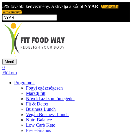
5%
további kedvezmény. Aktiválja a kódot
NYÁR
Alkalmazd a
kedvezményt!
Menü
0
Fiókom
Programok
Fogyj egészségesen
Maradj fitt
Növeld az izomtömegedet
Fit & Detox
Business Lunch
Vegán Business Lunch
Nutri Balance
Low Carb Keto
Pescetáriánus