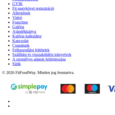
GYIK
Fit nagykövet regisztráció
Allergének
Videó
Franchise
Galéria
Ajándékkártya
Kalória kalkulátor
Kapcsolat
Csapatunk
Felhasználási feltételek
Szállítási és visszaküldési irányelvek
A személyes adatok feldolgozása
Sütik
© 2026 FitFoodWay. Minden jog fenntartva.