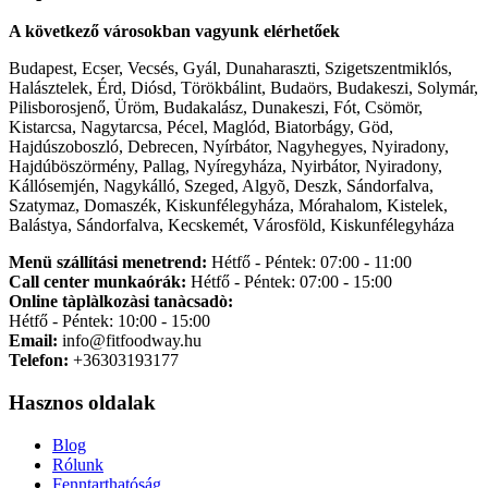
A következő városokban vagyunk elérhetőek
Budapest, Ecser, Vecsés, Gyál, Dunaharaszti, Szigetszentmiklós,
Halásztelek, Érd, Diósd, Törökbálint, Budaörs, Budakeszi, Solymár,
Pilisborosjenő, Üröm, Budakalász, Dunakeszi, Fót, Csömör,
Kistarcsa, Nagytarcsa, Pécel, Maglód, Biatorbágy, Göd,
Hajdúszoboszló, Debrecen, Nyírbátor, Nagyhegyes, Nyiradony,
Hajdúböszörmény, Pallag, Nyíregyháza, Nyirbátor, Nyiradony,
Kállósemjén, Nagykálló, Szeged, Algyõ, Deszk, Sándorfalva,
Szatymaz, Domaszék, Kiskunfélegyháza, Mórahalom, Kistelek,
Balástya, Sándorfalva, Kecskemét, Városföld, Kiskunfélegyháza
Menü szállítási menetrend:
Hétfő - Péntek: 07:00 - 11:00
Call center munkaórák:
Hétfő - Péntek: 07:00 - 15:00
Online tàplàlkozàsi tanàcsadò:
Hétfő - Péntek: 10:00 - 15:00
Email:
info@fitfoodway.hu
Telefon:
+36303193177
Hasznos oldalak
Blog
Rólunk
Fenntarthatóság