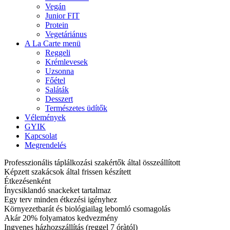
Vegán
Junior FIT
Protein
Vegetáriánus
A La Carte menü
Reggeli
Krémlevesek
Uzsonna
Főétel
Saláták
Desszert
Természetes üdítők
Vélemények
GYIK
Kapcsolat
Megrendelés
Professzionális táplálkozási szakértők által összeállított
Képzett szakácsok által frissen készített
Étkezésenként
Ínycsiklandó snackeket tartalmaz
Egy terv minden étkezési igényhez
Környezetbarát és biológiailag lebomló csomagolás
Akár 20% folyamatos kedvezmény
Ingyenes házhozszállítás (reggel 7 óràtól)