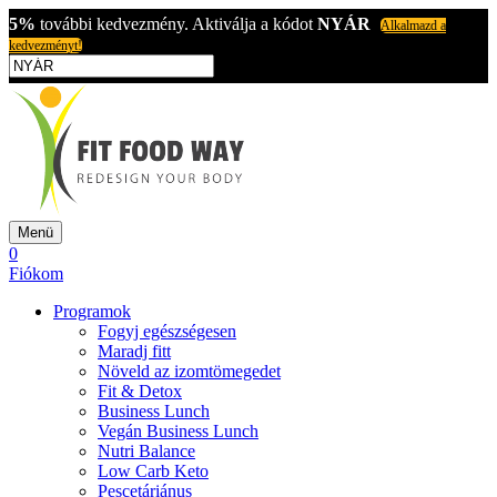
5%
további kedvezmény. Aktiválja a kódot
NYÁR
Alkalmazd a
kedvezményt!
Menü
0
Fiókom
Programok
Fogyj egészségesen
Maradj fitt
Növeld az izomtömegedet
Fit & Detox
Business Lunch
Vegán Business Lunch
Nutri Balance
Low Carb Keto
Pescetáriánus