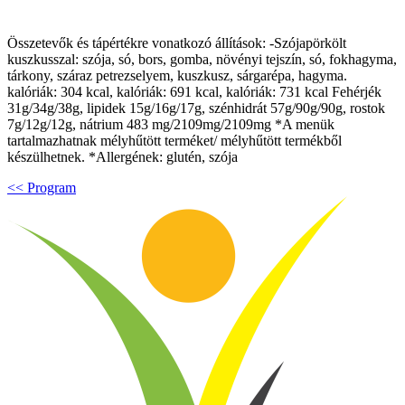
Összetevők és tápértékre vonatkozó állítások: -Szójapörkölt
kuszkusszal: szója, só, bors, gomba, növényi tejszín, só, fokhagyma,
tárkony, száraz petrezselyem, kuszkusz, sárgarépa, hagyma.
kalóriák: 304 kcal, kalóriák: 691 kcal, kalóriák: 731 kcal Fehérjék
31g/34g/38g, lipidek 15g/16g/17g, szénhidrát 57g/90g/90g, rostok
7g/12g/12g, nátrium 483 mg/2109mg/2109mg *A menük
tartalmazhatnak mélyhűtött terméket/ mélyhűtött termékből
készülhetnek. *Allergének: glutén, szója
<< Program