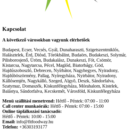
Kapcsolat
A következő városokban vagyunk elérhetőek
Budapest, Ecser, Vecsés, Gyál, Dunaharaszti, Szigetszentmiklós,
Halásztelek, Érd, Diósd, Törökbálint, Budaörs, Budakeszi, Solymár,
Pilisborosjenő, Üröm, Budakalász, Dunakeszi, Fót, Csömör,
Kistarcsa, Nagytarcsa, Pécel, Maglód, Biatorbágy, Göd,
Hajdúszoboszló, Debrecen, Nyírbátor, Nagyhegyes, Nyiradony,
Hajdúböszörmény, Pallag, Nyíregyháza, Nyirbátor, Nyiradony,
Kállósemjén, Nagykálló, Szeged, Algyõ, Deszk, Sándorfalva,
Szatymaz, Domaszék, Kiskunfélegyháza, Mórahalom, Kistelek,
Balástya, Sándorfalva, Kecskemét, Városföld, Kiskunfélegyháza
Menü szállítási menetrend:
Hétfő - Péntek: 07:00 - 11:00
Call center munkaórák:
Hétfő - Péntek: 07:00 - 15:00
Online tàplàlkozàsi tanàcsadò:
Hétfő - Péntek: 10:00 - 15:00
Email:
info@fitfoodway.hu
Telefon:
+36303193177