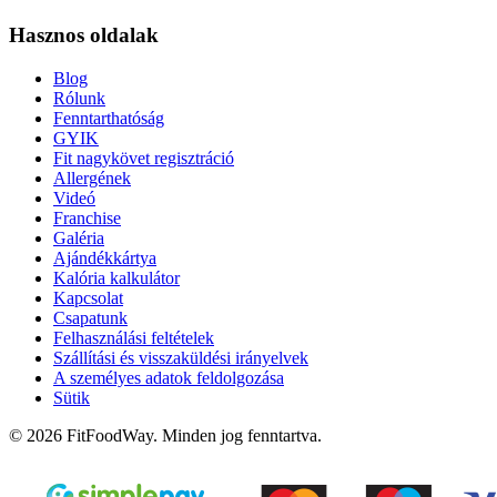
Hasznos oldalak
Blog
Rólunk
Fenntarthatóság
GYIK
Fit nagykövet regisztráció
Allergének
Videó
Franchise
Galéria
Ajándékkártya
Kalória kalkulátor
Kapcsolat
Csapatunk
Felhasználási feltételek
Szállítási és visszaküldési irányelvek
A személyes adatok feldolgozása
Sütik
© 2026 FitFoodWay. Minden jog fenntartva.