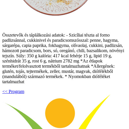
Összetevők és táplálkozási adatok: - Szicíliai tészta al forno
padlizsánnal, cukkinivel és paradicsomszósszal: penne, hagyma,
sárgarépa, capia paprika, fokhagyma, olívaolaj, cukkini, padlizsán,
hámozott paradicsom, bors, só, oregánó, chili, bazsalikom, növényi
tejszín. Súly: 350 g kalória: 417 kcal fehérje 15 g, lipid 19 g,
szénhidrát 35 g, rost 6 g, nátrium 2782 mg *Az étlapok
terméket/felolvasztott termékből tartalmazhatnak *Allergének:
glutén, tojás, tejtermékek, zeller, mustár, magvak, diófélékből
(mandulából) származó termékek. * Nyomokban dióféléket
tartalmazhat
<< Program