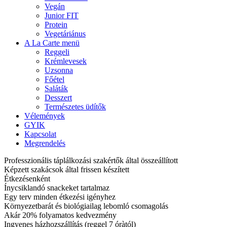
Vegán
Junior FIT
Protein
Vegetáriánus
A La Carte menü
Reggeli
Krémlevesek
Uzsonna
Főétel
Saláták
Desszert
Természetes üdítők
Vélemények
GYIK
Kapcsolat
Megrendelés
Professzionális táplálkozási szakértők által összeállított
Képzett szakácsok által frissen készített
Étkezésenként
Ínycsiklandó snackeket tartalmaz
Egy terv minden étkezési igényhez
Környezetbarát és biológiailag lebomló csomagolás
Akár 20% folyamatos kedvezmény
Ingyenes házhozszállítás (reggel 7 óràtól)