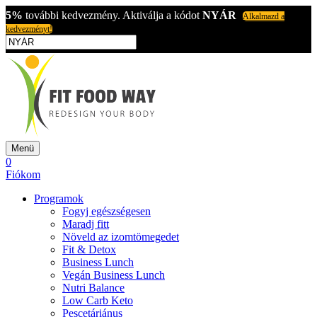
5%
további kedvezmény. Aktiválja a kódot
NYÁR
Alkalmazd a
kedvezményt!
Menü
0
Fiókom
Programok
Fogyj egészségesen
Maradj fitt
Növeld az izomtömegedet
Fit & Detox
Business Lunch
Vegán Business Lunch
Nutri Balance
Low Carb Keto
Pescetáriánus