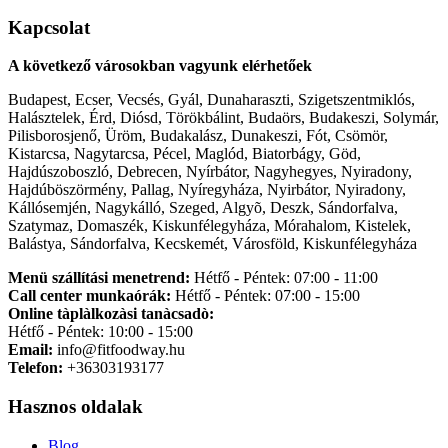
Kapcsolat
A következő városokban vagyunk elérhetőek
Budapest, Ecser, Vecsés, Gyál, Dunaharaszti, Szigetszentmiklós,
Halásztelek, Érd, Diósd, Törökbálint, Budaörs, Budakeszi, Solymár,
Pilisborosjenő, Üröm, Budakalász, Dunakeszi, Fót, Csömör,
Kistarcsa, Nagytarcsa, Pécel, Maglód, Biatorbágy, Göd,
Hajdúszoboszló, Debrecen, Nyírbátor, Nagyhegyes, Nyiradony,
Hajdúböszörmény, Pallag, Nyíregyháza, Nyirbátor, Nyiradony,
Kállósemjén, Nagykálló, Szeged, Algyõ, Deszk, Sándorfalva,
Szatymaz, Domaszék, Kiskunfélegyháza, Mórahalom, Kistelek,
Balástya, Sándorfalva, Kecskemét, Városföld, Kiskunfélegyháza
Menü szállítási menetrend:
Hétfő - Péntek: 07:00 - 11:00
Call center munkaórák:
Hétfő - Péntek: 07:00 - 15:00
Online tàplàlkozàsi tanàcsadò:
Hétfő - Péntek: 10:00 - 15:00
Email:
info@fitfoodway.hu
Telefon:
+36303193177
Hasznos oldalak
Blog