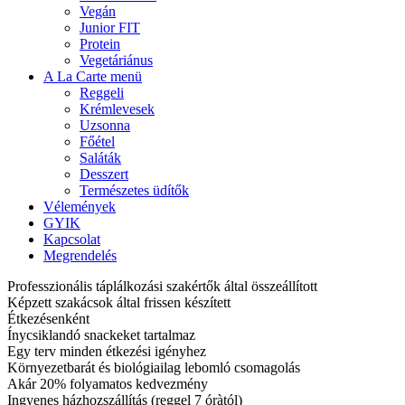
Vegán
Junior FIT
Protein
Vegetáriánus
A La Carte menü
Reggeli
Krémlevesek
Uzsonna
Főétel
Saláták
Desszert
Természetes üdítők
Vélemények
GYIK
Kapcsolat
Megrendelés
Professzionális táplálkozási szakértők által összeállított
Képzett szakácsok által frissen készített
Étkezésenként
Ínycsiklandó snackeket tartalmaz
Egy terv minden étkezési igényhez
Környezetbarát és biológiailag lebomló csomagolás
Akár 20% folyamatos kedvezmény
Ingyenes házhozszállítás (reggel 7 óràtól)