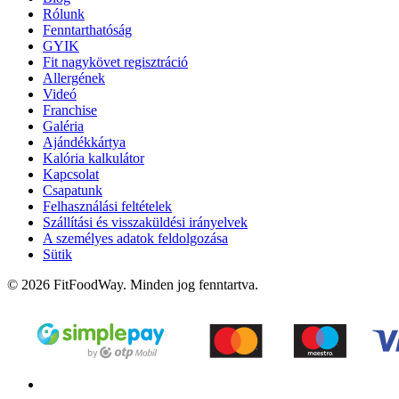
Rólunk
Fenntarthatóság
GYIK
Fit nagykövet regisztráció
Allergének
Videó
Franchise
Galéria
Ajándékkártya
Kalória kalkulátor
Kapcsolat
Csapatunk
Felhasználási feltételek
Szállítási és visszaküldési irányelvek
A személyes adatok feldolgozása
Sütik
© 2026 FitFoodWay. Minden jog fenntartva.