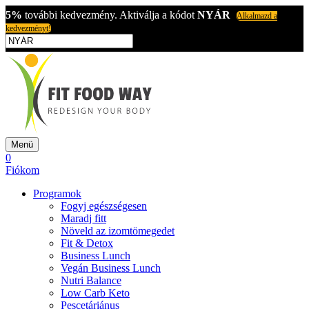
5%
további kedvezmény. Aktiválja a kódot
NYÁR
Alkalmazd a
kedvezményt!
Menü
0
Fiókom
Programok
Fogyj egészségesen
Maradj fitt
Növeld az izomtömegedet
Fit & Detox
Business Lunch
Vegán Business Lunch
Nutri Balance
Low Carb Keto
Pescetáriánus