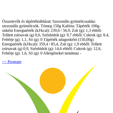
Összetevők és tápértéktáblázat: Szezonális gyümölcssaláta:
szezonális gyümölcsök. Tömeg 150g Kalória: Tápérték 100g-
onként Energiaérték (kJ/kcal): 239,6 / 56,9, Zsír (g): 1,3 ebből:
Telített zsírsavak (g) 0,6, Szénhidrát (g): 9,7 ebből: Cukrok (g): 8,4,
Fehérje (g): 1,1, Só (g): 0 Tápérték adagonként (150,00g)
Energiaérték (kJ/kcal): 359,4 / 85,4, Zsír (g): 1,9 ebből: Telített
zsírsavak (g) 0,9, Szénhidrát (g): 14,6 ebből: Cukrok (g): 12,6,
Fehérje (g): 1,6, Só (g): 0 Allergéneket tartalmaz -
<< Program