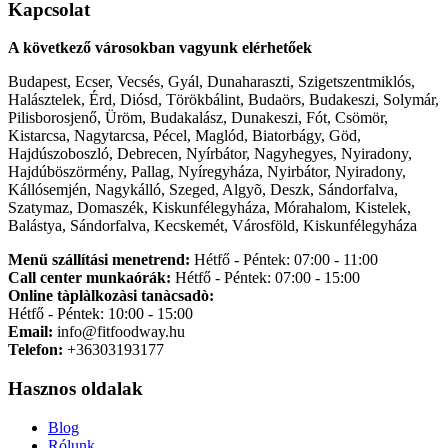
Kapcsolat
A következő városokban vagyunk elérhetőek
Budapest, Ecser, Vecsés, Gyál, Dunaharaszti, Szigetszentmiklós,
Halásztelek, Érd, Diósd, Törökbálint, Budaörs, Budakeszi, Solymár,
Pilisborosjenő, Üröm, Budakalász, Dunakeszi, Fót, Csömör,
Kistarcsa, Nagytarcsa, Pécel, Maglód, Biatorbágy, Göd,
Hajdúszoboszló, Debrecen, Nyírbátor, Nagyhegyes, Nyiradony,
Hajdúböszörmény, Pallag, Nyíregyháza, Nyirbátor, Nyiradony,
Kállósemjén, Nagykálló, Szeged, Algyõ, Deszk, Sándorfalva,
Szatymaz, Domaszék, Kiskunfélegyháza, Mórahalom, Kistelek,
Balástya, Sándorfalva, Kecskemét, Városföld, Kiskunfélegyháza
Menü szállítási menetrend:
Hétfő - Péntek: 07:00 - 11:00
Call center munkaórák:
Hétfő - Péntek: 07:00 - 15:00
Online tàplàlkozàsi tanàcsadò:
Hétfő - Péntek: 10:00 - 15:00
Email:
info@fitfoodway.hu
Telefon:
+36303193177
Hasznos oldalak
Blog
Rólunk