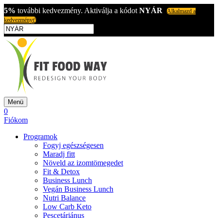
5%
további kedvezmény. Aktiválja a kódot
NYÁR
Alkalmazd a
kedvezményt!
Menü
0
Fiókom
Programok
Fogyj egészségesen
Maradj fitt
Növeld az izomtömegedet
Fit & Detox
Business Lunch
Vegán Business Lunch
Nutri Balance
Low Carb Keto
Pescetáriánus