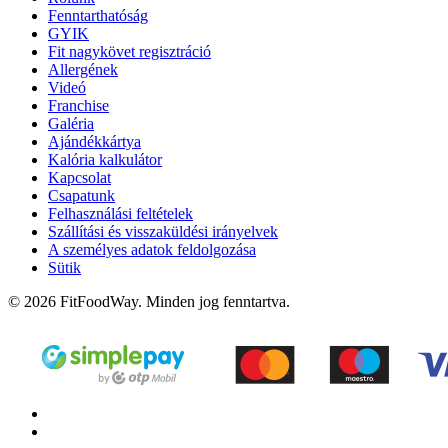
Fenntarthatóság
GYIK
Fit nagykövet regisztráció
Allergének
Videó
Franchise
Galéria
Ajándékkártya
Kalória kalkulátor
Kapcsolat
Csapatunk
Felhasználási feltételek
Szállítási és visszaküldési irányelvek
A személyes adatok feldolgozása
Sütik
© 2026 FitFoodWay. Minden jog fenntartva.