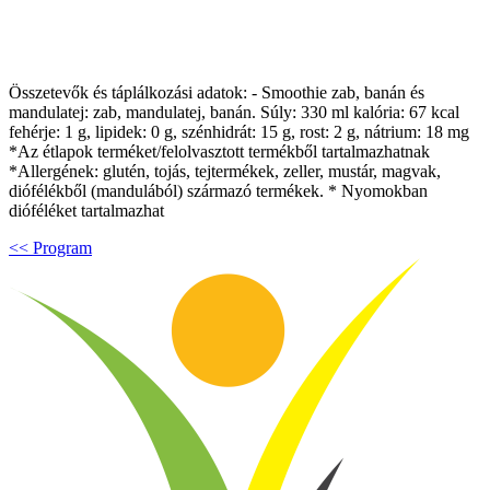
Összetevők és táplálkozási adatok: - Smoothie zab, banán és
mandulatej: zab, mandulatej, banán. Súly: 330 ml kalória: 67 kcal
fehérje: 1 g, lipidek: 0 g, szénhidrát: 15 g, rost: 2 g, nátrium: 18 mg
*Az étlapok terméket/felolvasztott termékből tartalmazhatnak
*Allergének: glutén, tojás, tejtermékek, zeller, mustár, magvak,
diófélékből (mandulából) származó termékek. * Nyomokban
dióféléket tartalmazhat
<< Program