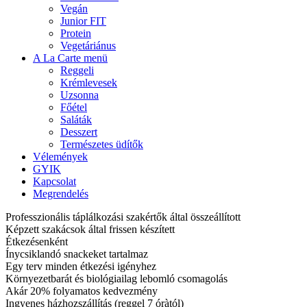
Vegán
Junior FIT
Protein
Vegetáriánus
A La Carte menü
Reggeli
Krémlevesek
Uzsonna
Főétel
Saláták
Desszert
Természetes üdítők
Vélemények
GYIK
Kapcsolat
Megrendelés
Professzionális táplálkozási szakértők által összeállított
Képzett szakácsok által frissen készített
Étkezésenként
Ínycsiklandó snackeket tartalmaz
Egy terv minden étkezési igényhez
Környezetbarát és biológiailag lebomló csomagolás
Akár 20% folyamatos kedvezmény
Ingyenes házhozszállítás (reggel 7 óràtól)