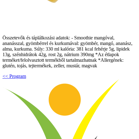
Összetevők és táplálkozási adatok: - Smoothie mangóval,
ananásszal, gyömbérrel és kurkumával: gyömbér, mangó, ananász,
alma, kurkuma. Súly: 330 ml kalória: 381 kcal fehérje 5g, lipidek
13g, szénhidrátok 42g, rost 2g, nátrium 390mg *Az étlapok
terméket/felolvasztott termékből tartalmazhatnak *Allergének:
glutén, tojás, tejtermékek, zeller, mustár, magvak
<< Program