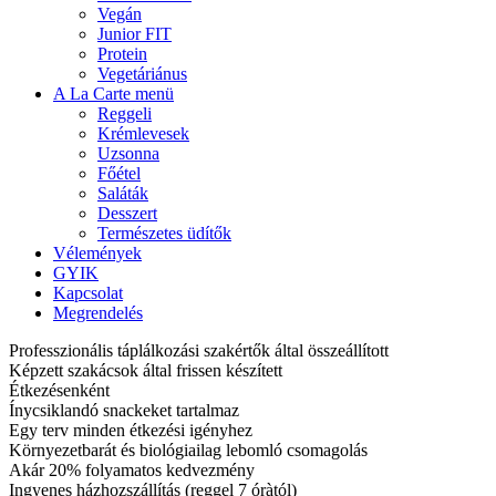
Vegán
Junior FIT
Protein
Vegetáriánus
A La Carte menü
Reggeli
Krémlevesek
Uzsonna
Főétel
Saláták
Desszert
Természetes üdítők
Vélemények
GYIK
Kapcsolat
Megrendelés
Professzionális táplálkozási szakértők által összeállított
Képzett szakácsok által frissen készített
Étkezésenként
Ínycsiklandó snackeket tartalmaz
Egy terv minden étkezési igényhez
Környezetbarát és biológiailag lebomló csomagolás
Akár 20% folyamatos kedvezmény
Ingyenes házhozszállítás (reggel 7 óràtól)