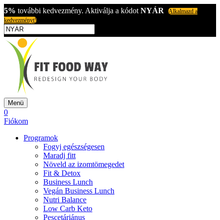
5%
további kedvezmény. Aktiválja a kódot
NYÁR
Alkalmazd a
kedvezményt!
Menü
0
Fiókom
Programok
Fogyj egészségesen
Maradj fitt
Növeld az izomtömegedet
Fit & Detox
Business Lunch
Vegán Business Lunch
Nutri Balance
Low Carb Keto
Pescetáriánus