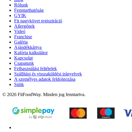
Rólunk
Fenntarthatóság
GYIK
Fit nagykövet regisztráció
Allergének
Videó
Franchise
Galéria
Ajándékkártya
Kalória kalkulátor
Kapcsolat
Csapatunk
Felhasználási feltételek
Szállítási és visszaküldési irányelvek
A személyes adatok feldolgozása
Sütik
© 2026 FitFoodWay. Minden jog fenntartva.