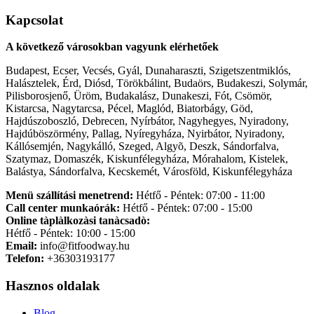
Kapcsolat
A következő városokban vagyunk elérhetőek
Budapest, Ecser, Vecsés, Gyál, Dunaharaszti, Szigetszentmiklós,
Halásztelek, Érd, Diósd, Törökbálint, Budaörs, Budakeszi, Solymár,
Pilisborosjenő, Üröm, Budakalász, Dunakeszi, Fót, Csömör,
Kistarcsa, Nagytarcsa, Pécel, Maglód, Biatorbágy, Göd,
Hajdúszoboszló, Debrecen, Nyírbátor, Nagyhegyes, Nyiradony,
Hajdúböszörmény, Pallag, Nyíregyháza, Nyirbátor, Nyiradony,
Kállósemjén, Nagykálló, Szeged, Algyõ, Deszk, Sándorfalva,
Szatymaz, Domaszék, Kiskunfélegyháza, Mórahalom, Kistelek,
Balástya, Sándorfalva, Kecskemét, Városföld, Kiskunfélegyháza
Menü szállítási menetrend:
Hétfő - Péntek: 07:00 - 11:00
Call center munkaórák:
Hétfő - Péntek: 07:00 - 15:00
Online tàplàlkozàsi tanàcsadò:
Hétfő - Péntek: 10:00 - 15:00
Email:
info@fitfoodway.hu
Telefon:
+36303193177
Hasznos oldalak
Blog