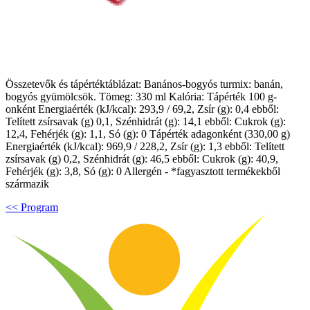
Összetevők és tápértéktáblázat: Banános-bogyós turmix: banán,
bogyós gyümölcsök. Tömeg: 330 ml Kalória: Tápérték 100 g-
onként Energiaérték (kJ/kcal): 293,9 / 69,2, Zsír (g): 0,4 ebből:
Telített zsírsavak (g) 0,1, Szénhidrát (g): 14,1 ebből: Cukrok (g):
12,4, Fehérjék (g): 1,1, Só (g): 0 Tápérték adagonként (330,00 g)
Energiaérték (kJ/kcal): 969,9 / 228,2, Zsír (g): 1,3 ebből: Telített
zsírsavak (g) 0,2, Szénhidrát (g): 46,5 ebből: Cukrok (g): 40,9,
Fehérjék (g): 3,8, Só (g): 0 Allergén - *fagyasztott termékekből
származik
<< Program