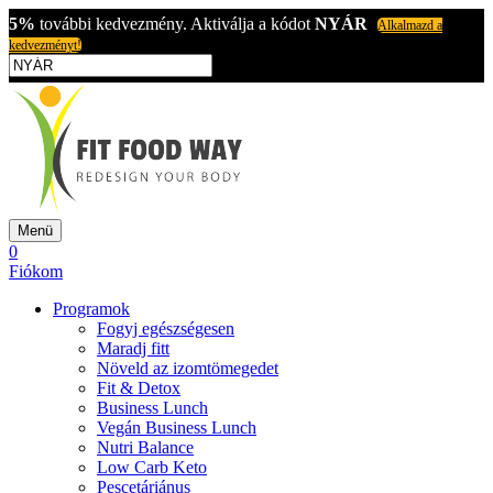
5%
további kedvezmény. Aktiválja a kódot
NYÁR
Alkalmazd a
kedvezményt!
Menü
0
Fiókom
Programok
Fogyj egészségesen
Maradj fitt
Növeld az izomtömegedet
Fit & Detox
Business Lunch
Vegán Business Lunch
Nutri Balance
Low Carb Keto
Pescetáriánus