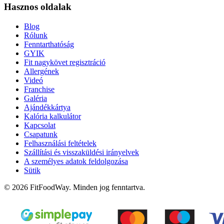
Hasznos oldalak
Blog
Rólunk
Fenntarthatóság
GYIK
Fit nagykövet regisztráció
Allergének
Videó
Franchise
Galéria
Ajándékkártya
Kalória kalkulátor
Kapcsolat
Csapatunk
Felhasználási feltételek
Szállítási és visszaküldési irányelvek
A személyes adatok feldolgozása
Sütik
© 2026 FitFoodWay. Minden jog fenntartva.