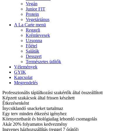
Vegán
Junior FIT
Protein
Vegetáriánus
A La Carte menü
Reggeli
Krémlevesek
Uzsonna
Főétel
Saláták
Desszert
Természetes üdítők
Vélemények
GYIK
Kapcsolat
Megrendelés
Professzionális táplálkozási szakértők által összeállított
Képzett szakácsok által frissen készített
Étkezésenként
Ínycsiklandó snackeket tartalmaz
Egy terv minden étkezési igényhez
Környezetbarát és biológiailag lebomló csomagolás
Akár 20% folyamatos kedvezmény
Ingyenes házhozszállítás (reggel 7 óràtól)