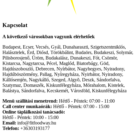
Kapcsolat
A következő városokban vagyunk elérhetőek
Budapest, Ecser, Vecsés, Gyál, Dunaharaszti, Szigetszentmiklós,
Halásztelek, Érd, Diósd, Törökbálint, Budaörs, Budakeszi, Solymár,
Pilisborosjenő, Üröm, Budakalász, Dunakeszi, Fót, Csömör,
Kistarcsa, Nagytarcsa, Pécel, Maglód, Biatorbágy, Göd,
Hajdúszoboszló, Debrecen, Nyírbátor, Nagyhegyes, Nyiradony,
Hajdúböszörmény, Pallag, Nyíregyháza, Nyirbátor, Nyiradony,
Kállósemjén, Nagykálló, Szeged, Algyõ, Deszk, Sándorfalva,
Szatymaz, Domaszék, Kiskunfélegyháza, Mórahalom, Kistelek,
Balástya, Sándorfalva, Kecskemét, Városföld, Kiskunfélegyháza
Menü szállítási menetrend:
Hétfő - Péntek: 07:00 - 11:00
Call center munkaórák:
Hétfő - Péntek: 07:00 - 15:00
Online tàplàlkozàsi tanàcsadò:
Hétfő - Péntek: 10:00 - 15:00
Email:
info@fitfoodway.hu
Telefon:
+36303193177