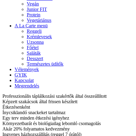
Vegán
Junior FIT
Protein
Vegetáriánus
A La Carte menü
Reggeli
Krémlevesek
Uzsonna
Főétel
Saláták
Desszert
Természetes üdítők
Vélemények
GYIK
Kapcsolat
Megrendelés
Professzionális táplálkozási szakértők által összeállított
Képzett szakácsok által frissen készített
Étkezésenként
Ínycsiklandó snackeket tartalmaz
Egy terv minden étkezési igényhez
Környezetbarát és biológiailag lebomló csomagolás
Akár 20% folyamatos kedvezmény
Ingyenes házhozszállítás (reggel 7 óràtól)