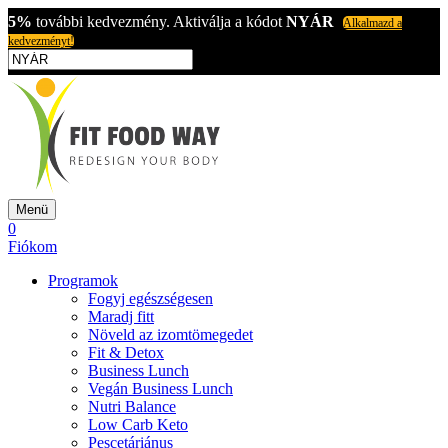
5%
további kedvezmény. Aktiválja a kódot
NYÁR
Alkalmazd a
kedvezményt!
Menü
0
Fiókom
Programok
Fogyj egészségesen
Maradj fitt
Növeld az izomtömegedet
Fit & Detox
Business Lunch
Vegán Business Lunch
Nutri Balance
Low Carb Keto
Pescetáriánus