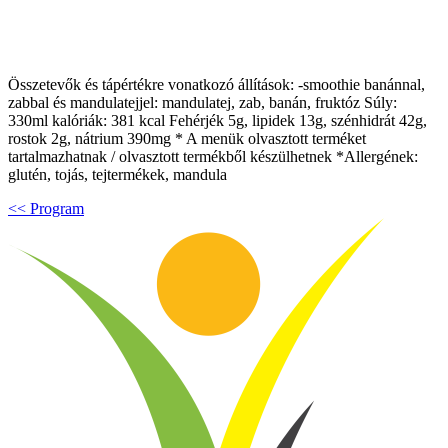
Összetevők és tápértékre vonatkozó állítások: -smoothie banánnal,
zabbal és mandulatejjel: mandulatej, zab, banán, fruktóz Súly:
330ml kalóriák: 381 kcal Fehérjék 5g, lipidek 13g, szénhidrát 42g,
rostok 2g, nátrium 390mg * A menük olvasztott terméket
tartalmazhatnak / olvasztott termékből készülhetnek *Allergének:
glutén, tojás, tejtermékek, mandula
<< Program