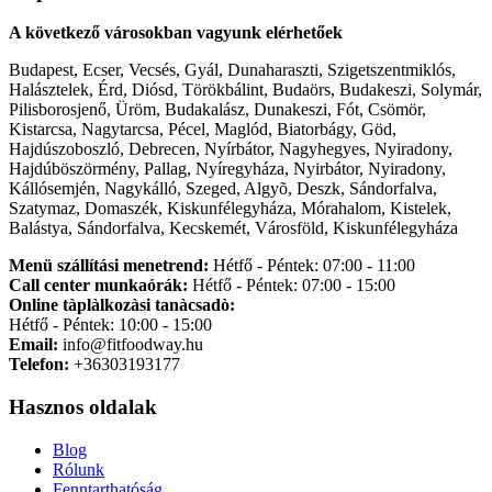
A következő városokban vagyunk elérhetőek
Budapest, Ecser, Vecsés, Gyál, Dunaharaszti, Szigetszentmiklós,
Halásztelek, Érd, Diósd, Törökbálint, Budaörs, Budakeszi, Solymár,
Pilisborosjenő, Üröm, Budakalász, Dunakeszi, Fót, Csömör,
Kistarcsa, Nagytarcsa, Pécel, Maglód, Biatorbágy, Göd,
Hajdúszoboszló, Debrecen, Nyírbátor, Nagyhegyes, Nyiradony,
Hajdúböszörmény, Pallag, Nyíregyháza, Nyirbátor, Nyiradony,
Kállósemjén, Nagykálló, Szeged, Algyõ, Deszk, Sándorfalva,
Szatymaz, Domaszék, Kiskunfélegyháza, Mórahalom, Kistelek,
Balástya, Sándorfalva, Kecskemét, Városföld, Kiskunfélegyháza
Menü szállítási menetrend:
Hétfő - Péntek: 07:00 - 11:00
Call center munkaórák:
Hétfő - Péntek: 07:00 - 15:00
Online tàplàlkozàsi tanàcsadò:
Hétfő - Péntek: 10:00 - 15:00
Email:
info@fitfoodway.hu
Telefon:
+36303193177
Hasznos oldalak
Blog
Rólunk
Fenntarthatóság