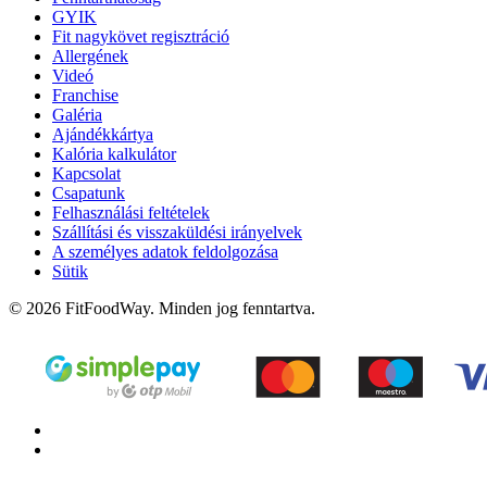
GYIK
Fit nagykövet regisztráció
Allergének
Videó
Franchise
Galéria
Ajándékkártya
Kalória kalkulátor
Kapcsolat
Csapatunk
Felhasználási feltételek
Szállítási és visszaküldési irányelvek
A személyes adatok feldolgozása
Sütik
© 2026 FitFoodWay. Minden jog fenntartva.